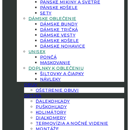
PÁNSKE MIKINY A SVETRE
PÁNSKE KOŠELE
SETY
DÁMSKE OBLEČENIE
DÁMSKE BUNDY
DÁMSKE TRIČKÁ
DÁMSKE VESTY
DÁMSKE KOŠELE
DÁMSKE NOHAVICE
UNISEX
PONČÁ
MASKOVANIE
DOPLNKY K OBLEČENIU
ŠILTOVKY A ČIAPKY
NÁVLEKY
OBUV
OŠETRENIE OBUVI
OPTIKA
ĎALEKOHĽADY
PUŠKOHĽADY
KOLIMÁTORY
DIAĽKOMERY
TERMOVÍZIA A NOČNÉ VIDENIE
MONTÁŽE