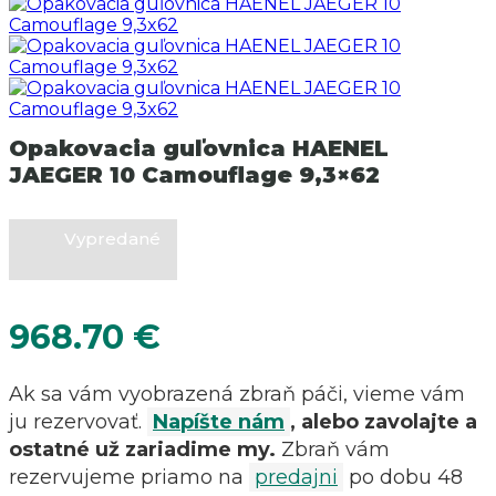
Opakovacia guľovnica HAENEL
JAEGER 10 Camouflage 9,3×62
Vypredané
968.70
€
Ak sa vám vyobrazená zbraň páči, vieme vám
ju rezervovať.
Napíšte nám
, alebo zavolajte a
ostatné už zariadime my.
Zbraň vám
rezervujeme priamo na
predajni
po dobu 48