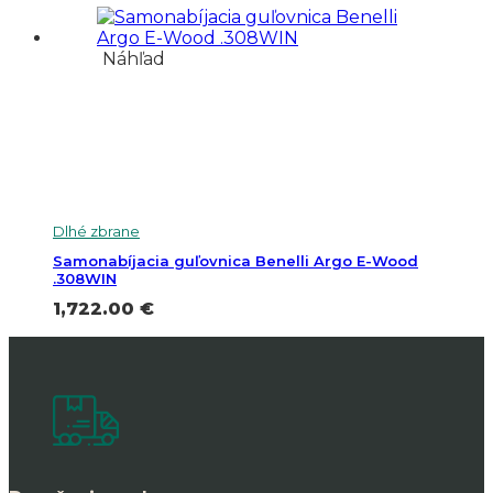
Náhľad
Dlhé zbrane
Samonabíjacia guľovnica Benelli Argo E-Wood
.308WIN
1,722.00
€