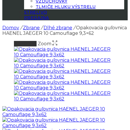
VZDUCHOVKY
TLMIČE HLUKU VÝSTRELU
STRELIVO
PREDAJŇA
Domov
/
Zbrane
/
Dlhé zbrane
/
Opakovacia guľovnica
HAENEL JAEGER 10 Camouflage 9,3×62
Zoom
Vypredané