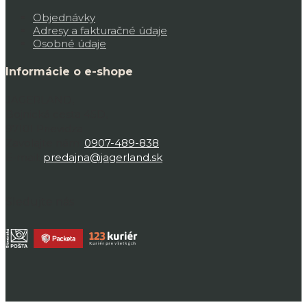
Objednávky
Adresy a fakturačné údaje
Osobné údaje
Informácie o e-shope
JAGERLAND,
Bojnická cesta 45D,
97101 Prievidza
Zavolajte nám:
0907-489-838
E-mail:
predajna@jagerland.sk
Sledujte nás