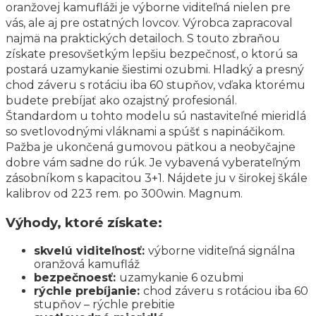
oranžovej kamufláži je výborne viditeľná nielen pre
vás, ale aj pre ostatných lovcov. Výrobca zapracoval
najmä na praktických detailoch. S touto zbraňou
získate presovšetkým lepšiu bezpečnosť, o ktorú sa
postará uzamykanie šiestimi ozubmi. Hladký a presný
chod záveru s rotáciu iba 60 stupňov, vďaka ktorému
budete prebíjať ako ozajstný profesionál.
Štandardom u tohto modelu sú nastaviteľné mieridlá
so svetlovodnými vláknami a spúšť s napináčikom.
Pažba je ukončená gumovou pätkou a neobyčajne
dobre vám sadne do rúk. Je vybavená vyberateľným
zásobníkom s kapacitou 3+1. Nájdete ju v širokej škále
kalibrov od 223 rem. po 300win. Magnum.
Výhody, ktoré získate:
skvelú viditeľnosť:
výborne viditeľná signálna
oranžová kamufláž
bezpečnoesť:
uzamykanie 6 ozubmi
rýchle prebíjanie:
chod záveru s rotáciou iba 60
stupňov – rýchle prebitie