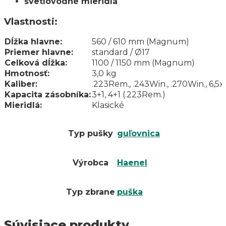
svetlovodné mieridlá
Vlastnosti:
Dĺžka hlavne:
560 / 610 mm (Magnum)
Priemer hlavne:
standard / Ø17
Celková dĺžka:
1100 / 1150 mm (Magnum)
Hmotnosť:
3,0 kg
Kaliber:
.223Rem., .243Win., .270Win., 6,5
Kapacita zásobníka:
3+1, 4+1 (.223Rem.)
Mieridlá:
Klasické
Typ pušky
guľovnica
Výrobca
Haenel
Typ zbrane
puška
Súvisiace produkty