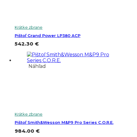
Krátke zbrane
Pištoľ Grand Power LP380 ACP
542.30
€
Náhľad
Krátke zbrane
Pištoľ Smith&Wesson M&P9 Pro Series C.O.R.E.
984.00
€