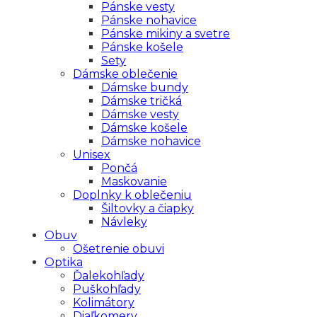
Pánske vesty
Pánske nohavice
Pánske mikiny a svetre
Pánske košele
Sety
Dámske oblečenie
Dámske bundy
Dámske tričká
Dámske vesty
Dámske košele
Dámske nohavice
Unisex
Pončá
Maskovanie
Doplnky k oblečeniu
Šiltovky a čiapky
Návleky
Obuv
Ošetrenie obuvi
Optika
Ďalekohľady
Puškohľady
Kolimátory
Diaľkomery