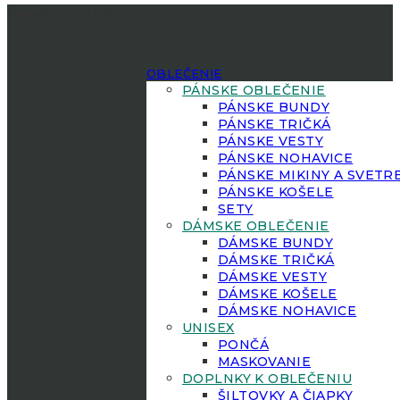
Jagerland.sk
| Všetky práva vyhradené.
OBLEČENIE
PÁNSKE OBLEČENIE
PÁNSKE BUNDY
PÁNSKE TRIČKÁ
PÁNSKE VESTY
PÁNSKE NOHAVICE
PÁNSKE MIKINY A SVETR
PÁNSKE KOŠELE
SETY
DÁMSKE OBLEČENIE
DÁMSKE BUNDY
DÁMSKE TRIČKÁ
DÁMSKE VESTY
DÁMSKE KOŠELE
DÁMSKE NOHAVICE
UNISEX
PONČÁ
MASKOVANIE
DOPLNKY K OBLEČENIU
ŠILTOVKY A ČIAPKY