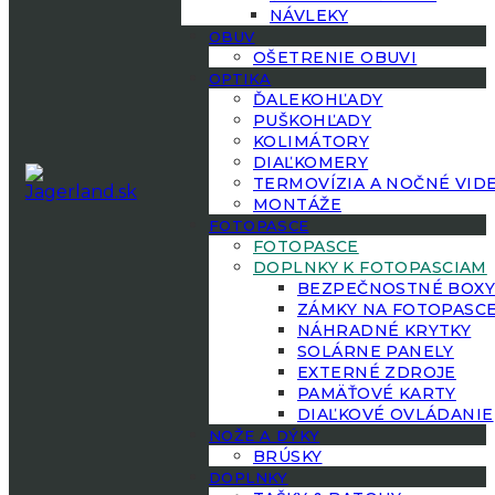
NÁVLEKY
OBUV
OŠETRENIE OBUVI
OPTIKA
ĎALEKOHĽADY
PUŠKOHĽADY
KOLIMÁTORY
DIAĽKOMERY
TERMOVÍZIA A NOČNÉ VID
MONTÁŽE
FOTOPASCE
FOTOPASCE
DOPLNKY K FOTOPASCIAM
BEZPEČNOSTNÉ BOX
ZÁMKY NA FOTOPASC
NÁHRADNÉ KRYTKY
SOLÁRNE PANELY
EXTERNÉ ZDROJE
PAMÄŤOVÉ KARTY
DIAĽKOVÉ OVLÁDANIE
NOŽE A DÝKY
BRÚSKY
DOPLNKY