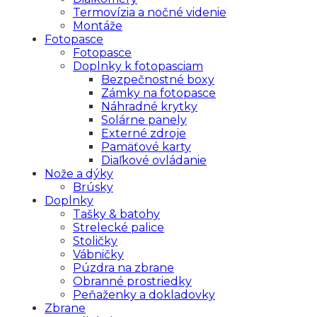
Termovízia a nočné videnie
Montáže
Fotopasce
Fotopasce
Doplnky k fotopasciam
Bezpečnostné boxy
Zámky na fotopasce
Náhradné krytky
Solárne panely
Externé zdroje
Pamäťové karty
Diaľkové ovládanie
Nože a dýky
Brúsky
Doplnky
Tašky & batohy
Strelecké palice
Stoličky
Vábničky
Púzdra na zbrane
Obranné prostriedky
Peňaženky a dokladovky
Zbrane