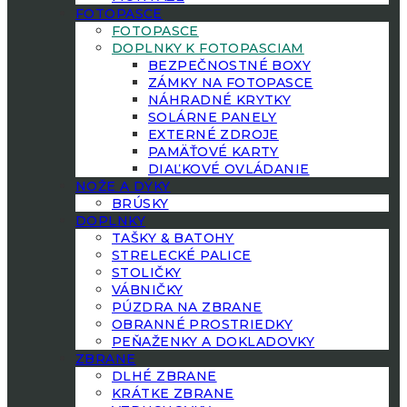
FOTOPASCE
FOTOPASCE
DOPLNKY K FOTOPASCIAM
BEZPEČNOSTNÉ BOXY
ZÁMKY NA FOTOPASCE
NÁHRADNÉ KRYTKY
SOLÁRNE PANELY
EXTERNÉ ZDROJE
PAMÄŤOVÉ KARTY
DIAĽKOVÉ OVLÁDANIE
NOŽE A DÝKY
BRÚSKY
DOPLNKY
TAŠKY & BATOHY
STRELECKÉ PALICE
STOLIČKY
VÁBNIČKY
PÚZDRA NA ZBRANE
OBRANNÉ PROSTRIEDKY
PEŇAŽENKY A DOKLADOVKY
ZBRANE
DLHÉ ZBRANE
KRÁTKE ZBRANE