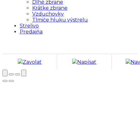
Dlhé zbrane
Krátke zbrane
Vzduchovky
Tlmiče hluku výstrelu
Strelivo
Predajňa
Zavolať
Napísať
Nav