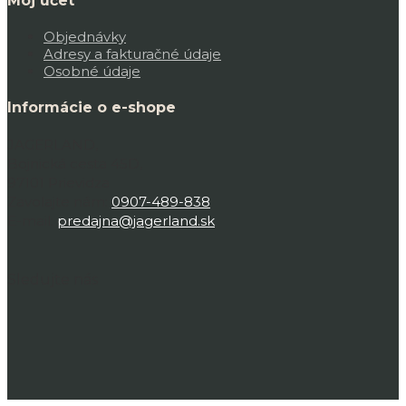
Môj účet
Objednávky
Adresy a fakturačné údaje
Osobné údaje
Informácie o e-shope
JAGERLAND,
Bojnická cesta 45D,
97101 Prievidza
Zavolajte nám:
0907-489-838
E-mail:
predajna@jagerland.sk
Sledujte nás