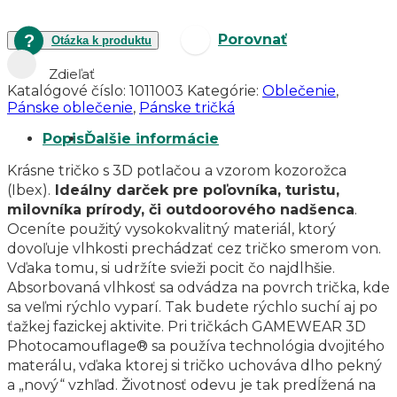
Porovnať
Otázka k produktu
Zdieľať
Katalógové číslo:
1011003
Kategórie:
Oblečenie
,
Pánske oblečenie
,
Pánske tričká
Popis
Ďalšie informácie
Krásne tričko s 3D potlačou a vzorom kozorožca
(Ibex).
Ideálny darček pre poľovníka, turistu,
milovníka prírody, či outdoorového nadšenca
.
Oceníte použitý vysokokvalitný materiál, ktorý
dovoľuje vlhkosti prechádzať cez tričko smerom von.
Vďaka tomu, si udržíte svieži pocit čo najdlhšie.
Absorbovaná vlhkosť sa odvádza na povrch trička, kde
sa veľmi rýchlo vyparí. Tak budete rýchlo suchí aj po
ťažkej fazickej aktivite. Pri tričkách GAMEWEAR 3D
Photocamouflage® sa používa technológia dvojitého
materálu, vďaka ktorej si tričko uchováva dlho pekný
a „nový“ vzhľad. Životnosť odevu je tak predĺžená na