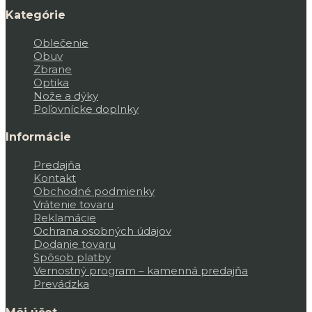
Kategórie
Oblečenie
Obuv
Zbrane
Optika
Nože a dýky
Poľovnícke doplnky
Informácie
Predajňa
Kontakt
Obchodné podmienky
Vrátenie tovaru
Reklamácie
Ochrana osobných údajov
Dodanie tovaru
Spôsob platby
Vernostný program – kamenná predajňa
Prevádzka