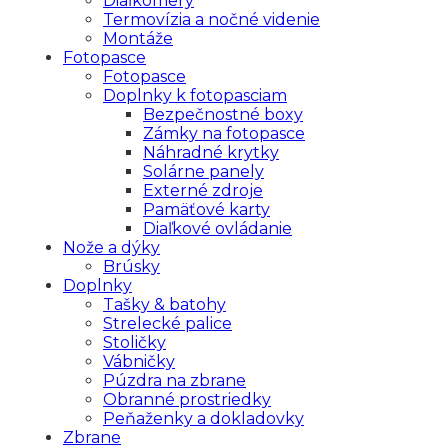
Diaľkomery
Termovízia a nočné videnie
Montáže
Fotopasce
Fotopasce
Doplnky k fotopasciam
Bezpečnostné boxy
Zámky na fotopasce
Náhradné krytky
Solárne panely
Externé zdroje
Pamäťové karty
Diaľkové ovládanie
Nože a dýky
Brúsky
Doplnky
Tašky & batohy
Strelecké palice
Stoličky
Vábničky
Púzdra na zbrane
Obranné prostriedky
Peňaženky a dokladovky
Zbrane