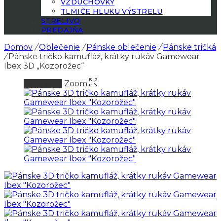
VZDUCHOVKY
TLMIČE HLUKU VÝSTRELU
STRELIVO
PREDAJŇA
Domov
/
Oblečenie
/
Pánske oblečenie
/
Pánske tričká
/
Pánske tričko kamufláž, krátky rukáv Gamewear
Ibex 3D „Kozorožec“
Zoom
Vypredané