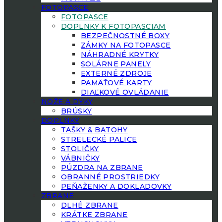
FOTOPASCE
FOTOPASCE
DOPLNKY K FOTOPASCIAM
BEZPEČNOSTNÉ BOXY
ZÁMKY NA FOTOPASCE
NÁHRADNÉ KRYTKY
SOLÁRNE PANELY
EXTERNÉ ZDROJE
PAMÄŤOVÉ KARTY
DIAĽKOVÉ OVLÁDANIE
NOŽE A DÝKY
BRÚSKY
DOPLNKY
TAŠKY & BATOHY
STRELECKÉ PALICE
STOLIČKY
VÁBNIČKY
PÚZDRA NA ZBRANE
OBRANNÉ PROSTRIEDKY
PEŇAŽENKY A DOKLADOVKY
ZBRANE
DLHÉ ZBRANE
KRÁTKE ZBRANE