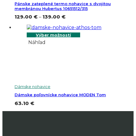
Pánske zateplené termo nohavice s dvojitou
membránou Hubertus 10651512/315
Price
129.00
€
–
139.00
€
range:
129.00 €
through
Výber možností
139.00 €
Náhľad
Dámske nohavice
Dámske poľovnícke nohavice MODEN Tom
63.10
€