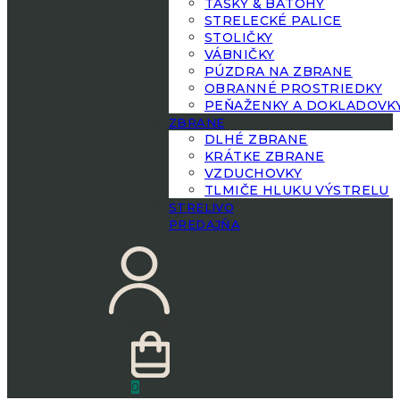
TAŠKY & BATOHY
STRELECKÉ PALICE
STOLIČKY
VÁBNIČKY
PÚZDRA NA ZBRANE
OBRANNÉ PROSTRIEDKY
PEŇAŽENKY A DOKLADOVK
ZBRANE
DLHÉ ZBRANE
KRÁTKE ZBRANE
VZDUCHOVKY
TLMIČE HLUKU VÝSTRELU
STRELIVO
PREDAJŇA
0.00
€
0