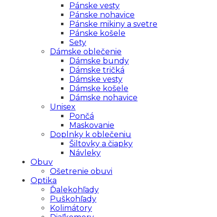
Pánske vesty
Pánske nohavice
Pánske mikiny a svetre
Pánske košele
Sety
Dámske oblečenie
Dámske bundy
Dámske tričká
Dámske vesty
Dámske košele
Dámske nohavice
Unisex
Pončá
Maskovanie
Doplnky k oblečeniu
Šiltovky a čiapky
Návleky
Obuv
Ošetrenie obuvi
Optika
Ďalekohľady
Puškohľady
Kolimátory