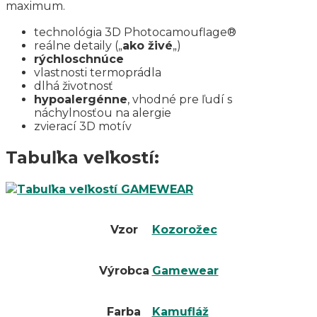
maximum.
technológia 3D Photocamouflage®
reálne detaily („
ako živé
„)
rýchloschnúce
vlastnosti termoprádla
dlhá životnosť
hypoalergénne
, vhodné pre ľudí s
náchylnosťou na alergie
zvierací 3D motív
Tabuľka veľkostí:
Vzor
Kozorožec
Výrobca
Gamewear
Farba
Kamufláž