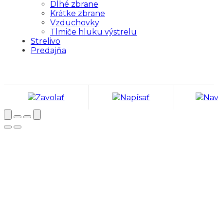
Dlhé zbrane
Krátke zbrane
Vzduchovky
Tlmiče hluku výstrelu
Strelivo
Predajňa
Zavolať
Napísať
Nav