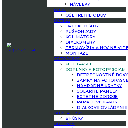
NÁVLEKY
OBUV
OŠETRENIE OBUVI
OPTIKA
ĎALEKOHĽADY
PUŠKOHĽADY
KOLIMÁTORY
DIAĽKOMERY
TERMOVÍZIA A NOČNÉ VID
MONTÁŽE
FOTOPASCE
FOTOPASCE
DOPLNKY K FOTOPASCIAM
BEZPEČNOSTNÉ BOX
ZÁMKY NA FOTOPASC
NÁHRADNÉ KRYTKY
SOLÁRNE PANELY
EXTERNÉ ZDROJE
PAMÄŤOVÉ KARTY
DIAĽKOVÉ OVLÁDANIE
NOŽE A DÝKY
BRÚSKY
DOPLNKY