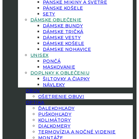
PÁNSKE MIKINY A SVETRE
PÁNSKE KOŠELE
SETY
DÁMSKE OBLEČENIE
DÁMSKE BUNDY
DÁMSKE TRIČKÁ
DÁMSKE VESTY
DÁMSKE KOŠELE
DÁMSKE NOHAVICE
UNISEX
PONČÁ
MASKOVANIE
DOPLNKY K OBLEČENIU
ŠILTOVKY A ČIAPKY
NÁVLEKY
OBUV
OŠETRENIE OBUVI
OPTIKA
ĎALEKOHĽADY
PUŠKOHĽADY
KOLIMÁTORY
DIAĽKOMERY
TERMOVÍZIA A NOČNÉ VIDENIE
MONTÁŽE