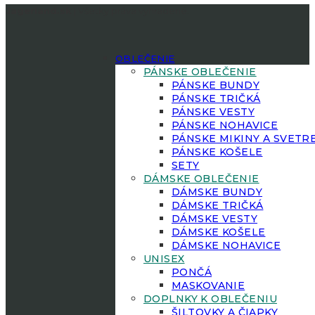
Jagerland.sk
| Všetky práva vyhradené.
OBLEČENIE
PÁNSKE OBLEČENIE
PÁNSKE BUNDY
PÁNSKE TRIČKÁ
PÁNSKE VESTY
PÁNSKE NOHAVICE
PÁNSKE MIKINY A SVETR
PÁNSKE KOŠELE
SETY
DÁMSKE OBLEČENIE
DÁMSKE BUNDY
DÁMSKE TRIČKÁ
DÁMSKE VESTY
DÁMSKE KOŠELE
DÁMSKE NOHAVICE
UNISEX
PONČÁ
MASKOVANIE
DOPLNKY K OBLEČENIU
ŠILTOVKY A ČIAPKY