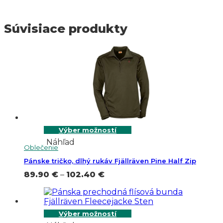
Súvisiace produkty
Výber možností
Náhľad
Oblečenie
Pánske tričko, dlhý rukáv Fjällräven Pine Half Zip
Price
89.90
€
–
102.40
€
range:
89.90 €
through
102.40 €
Výber možností