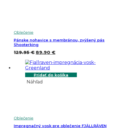
Oblečenie
Pánske nohavice s membránou, zvýšený pás
Shooterking
Pôvodná
Aktuálna
129.95
€
89.90
€
cena
cena
bola:
je:
129.95 €.
89.90 €.
Pridať do košíka
Náhľad
Oblečenie
Impregnačný vosk pre oblečenie FJÄLLRÄVEN