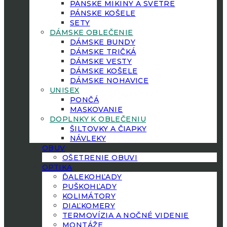
PÁNSKE MIKINY A SVETRE
PÁNSKE KOŠELE
SETY
DÁMSKE OBLEČENIE
DÁMSKE BUNDY
DÁMSKE TRIČKÁ
DÁMSKE VESTY
DÁMSKE KOŠELE
DÁMSKE NOHAVICE
UNISEX
PONČÁ
MASKOVANIE
DOPLNKY K OBLEČENIU
ŠILTOVKY A ČIAPKY
NÁVLEKY
OBUV
OŠETRENIE OBUVI
OPTIKA
ĎALEKOHĽADY
PUŠKOHĽADY
KOLIMÁTORY
DIAĽKOMERY
TERMOVÍZIA A NOČNÉ VIDENIE
MONTÁŽE