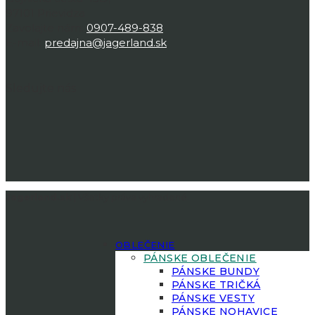
97101 Prievidza
Zavolajte nám:
0907-489-838
E-mail:
predajna@jagerland.sk
Sledujte nás
Jagerland.sk
| Všetky práva vyhradené.
OBLEČENIE
PÁNSKE OBLEČENIE
PÁNSKE BUNDY
PÁNSKE TRIČKÁ
PÁNSKE VESTY
PÁNSKE NOHAVICE