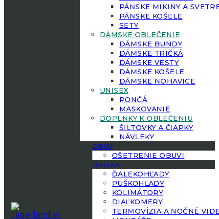
PÁNSKE MIKINY A SVETR
PÁNSKE KOŠELE
SETY
DÁMSKE OBLEČENIE
DÁMSKE BUNDY
DÁMSKE TRIČKÁ
DÁMSKE VESTY
DÁMSKE KOŠELE
DÁMSKE NOHAVICE
UNISEX
PONČÁ
MASKOVANIE
DOPLNKY K OBLEČENIU
ŠILTOVKY A ČIAPKY
NÁVLEKY
OBUV
OŠETRENIE OBUVI
OPTIKA
ĎALEKOHĽADY
PUŠKOHĽADY
KOLIMÁTORY
DIAĽKOMERY
TERMOVÍZIA A NOČNÉ VID