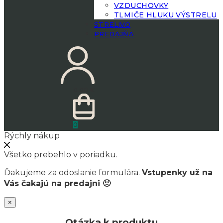
VZDUCHOVKY
TLMIČE HLUKU VÝSTRELU
STRELIVO
PREDAJŇA
0.00
€
0
Rýchly nákup
Všetko prebehlo v poriadku.
Ďakujeme za odoslanie formulára.
Vstupenky už na
Vás čakajú na predajni 🙂
×
Otázka k produktu