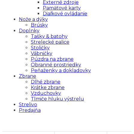
Externé zdroje
Pamäťové karty
Diaľkové ovládanie
Nože a dýky
Brúsky
Doplnky
Tašky & batohy
Strelecké palice
Stoličky
Vábničky
Púzdra na zbrane
Obranné prostriedky
Peňaženky a dokladovky
Zbrane
Dlhé zbrane
Krátke zbrane
Vzduchovky
Tlmiče hluku výstrelu
Strelivo
Predajňa