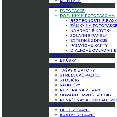
MONTÁŽE
FOTOPASCE
FOTOPASCE
DOPLNKY K FOTOPASCIAM
BEZPEČNOSTNÉ BOX
ZÁMKY NA FOTOPASC
NÁHRADNÉ KRYTKY
SOLÁRNE PANELY
EXTERNÉ ZDROJE
PAMÄŤOVÉ KARTY
DIAĽKOVÉ OVLÁDANIE
NOŽE A DÝKY
BRÚSKY
DOPLNKY
TAŠKY & BATOHY
STRELECKÉ PALICE
STOLIČKY
VÁBNIČKY
PÚZDRA NA ZBRANE
OBRANNÉ PROSTRIEDKY
PEŇAŽENKY A DOKLADOVK
ZBRANE
DLHÉ ZBRANE
KRÁTKE ZBRANE