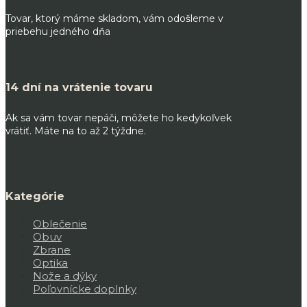
Tovar, ktorý máme skladom, vám odošleme v
priebehu jedného dňa
14 dní na vrátenie tovaru
Ak sa vám tovar nepáči, môžete ho kedykoľvek
vrátiť. Máte na to až 2 týždne.
Kategórie
Oblečenie
Obuv
Zbrane
Optika
Nože a dýky
Poľovnícke doplnky