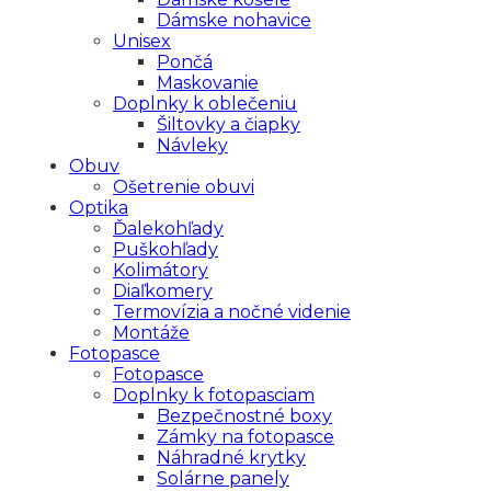
Dámske nohavice
Unisex
Pončá
Maskovanie
Doplnky k oblečeniu
Šiltovky a čiapky
Návleky
Obuv
Ošetrenie obuvi
Optika
Ďalekohľady
Puškohľady
Kolimátory
Diaľkomery
Termovízia a nočné videnie
Montáže
Fotopasce
Fotopasce
Doplnky k fotopasciam
Bezpečnostné boxy
Zámky na fotopasce
Náhradné krytky
Solárne panely