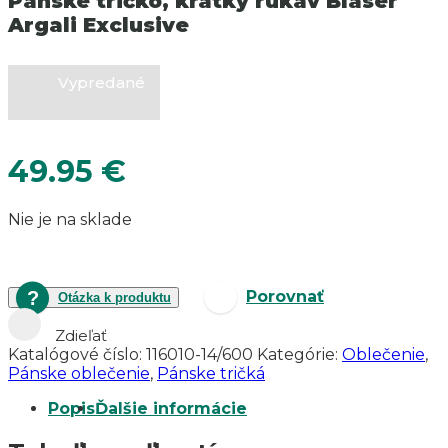
Pánske tričko, krátky rukáv Blaser
Argali Exclusive
Vypredané
49.95
€
Nie je na sklade
Porovnať
Otázka k produktu
Zdieľať
Katalógové číslo:
116010-14/600
Kategórie:
Oblečenie
,
Pánske oblečenie
,
Pánske tričká
Popis
Ďalšie informácie