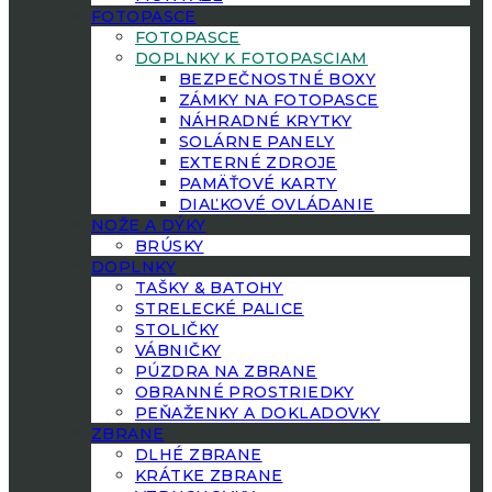
FOTOPASCE
FOTOPASCE
DOPLNKY K FOTOPASCIAM
BEZPEČNOSTNÉ BOXY
ZÁMKY NA FOTOPASCE
NÁHRADNÉ KRYTKY
SOLÁRNE PANELY
EXTERNÉ ZDROJE
PAMÄŤOVÉ KARTY
DIAĽKOVÉ OVLÁDANIE
NOŽE A DÝKY
BRÚSKY
DOPLNKY
TAŠKY & BATOHY
STRELECKÉ PALICE
STOLIČKY
VÁBNIČKY
PÚZDRA NA ZBRANE
OBRANNÉ PROSTRIEDKY
PEŇAŽENKY A DOKLADOVKY
ZBRANE
DLHÉ ZBRANE
KRÁTKE ZBRANE