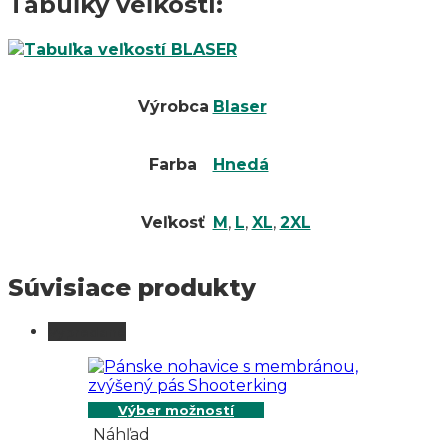
Tabuľky veľkostí:
Výrobca
Blaser
Farba
Hnedá
Veľkosť
M
,
L
,
XL
,
2XL
Súvisiace produkty
Vypredané
Výber možností
Náhľad