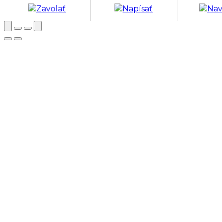
Zavolať
Napísať
Nav