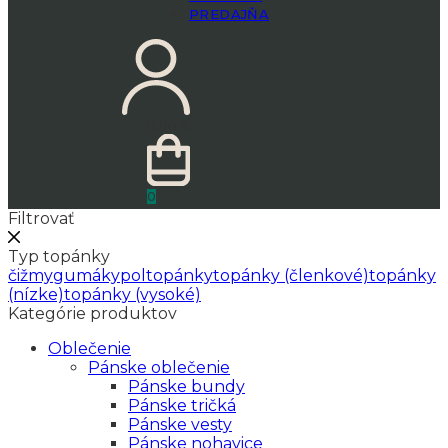
PREDAJŇA
0.00
€
0
Filtrovať
Typ topánky
čižmy
gumáky
poltopánky
topánky (členkové)
topánky
(nízke)
topánky (vysoké)
Kategórie produktov
Oblečenie
Pánske oblečenie
Pánske bundy
Pánske tričká
Pánske vesty
Pánske nohavice