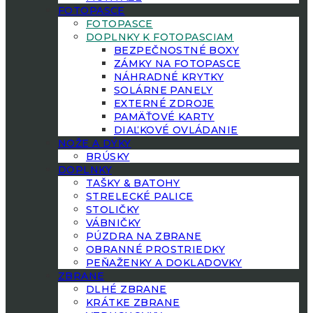
FOTOPASCE
FOTOPASCE
DOPLNKY K FOTOPASCIAM
BEZPEČNOSTNÉ BOXY
ZÁMKY NA FOTOPASCE
NÁHRADNÉ KRYTKY
SOLÁRNE PANELY
EXTERNÉ ZDROJE
PAMÄŤOVÉ KARTY
DIAĽKOVÉ OVLÁDANIE
NOŽE A DÝKY
BRÚSKY
DOPLNKY
TAŠKY & BATOHY
STRELECKÉ PALICE
STOLIČKY
VÁBNIČKY
PÚZDRA NA ZBRANE
OBRANNÉ PROSTRIEDKY
PEŇAŽENKY A DOKLADOVKY
ZBRANE
DLHÉ ZBRANE
KRÁTKE ZBRANE