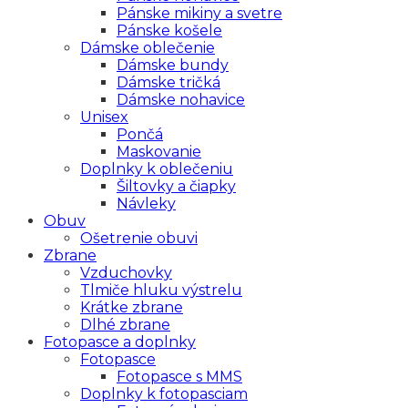
Pánske mikiny a svetre
Pánske košele
Dámske oblečenie
Dámske bundy
Dámske tričká
Dámske nohavice
Unisex
Pončá
Maskovanie
Doplnky k oblečeniu
Šiltovky a čiapky
Návleky
Obuv
Ošetrenie obuvi
Zbrane
Vzduchovky
Tlmiče hluku výstrelu
Krátke zbrane
Dlhé zbrane
Fotopasce a doplnky
Fotopasce
Fotopasce s MMS
Doplnky k fotopasciam