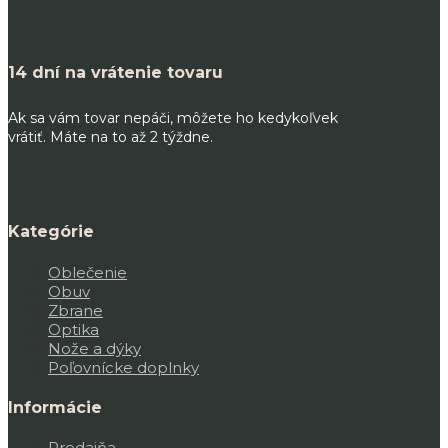
14 dní na vrátenie tovaru
Ak sa vám tovar nepáči, môžete ho kedykoľvek
vrátiť. Máte na to až 2 týždne.
Kategórie
Oblečenie
Obuv
Zbrane
Optika
Nože a dýky
Poľovnícke doplnky
Informácie
Predajňa