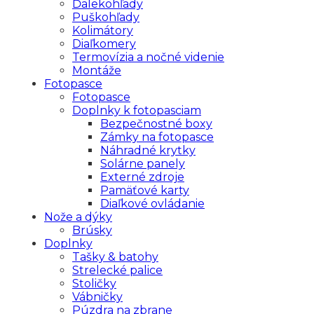
Ďalekohľady
Puškohľady
Kolimátory
Diaľkomery
Termovízia a nočné videnie
Montáže
Fotopasce
Fotopasce
Doplnky k fotopasciam
Bezpečnostné boxy
Zámky na fotopasce
Náhradné krytky
Solárne panely
Externé zdroje
Pamäťové karty
Diaľkové ovládanie
Nože a dýky
Brúsky
Doplnky
Tašky & batohy
Strelecké palice
Stoličky
Vábničky
Púzdra na zbrane