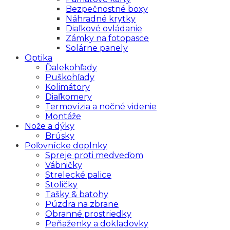
Bezpečnostné boxy
Náhradné krytky
Diaľkové ovládanie
Zámky na fotopasce
Solárne panely
Optika
Ďalekohľady
Puškohľady
Kolimátory
Diaľkomery
Termovízia a nočné videnie
Montáže
Nože a dýky
Brúsky
Poľovnícke doplnky
Spreje proti medveďom
Vábničky
Strelecké palice
Stoličky
Tašky & batohy
Púzdra na zbrane
Obranné prostriedky
Peňaženky a dokladovky