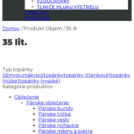
VZDUCHOVKY
TLMIČE HLUKU VÝSTRELU
STRELIVO
PREDAJŇA
Domov
/
Produkt Objem
/
35 lit.
35 lit.
Typ topánky
čižmy
gumáky
poltopánky
topánky (členkové)
topánky
(nízke)
topánky (vysoké)
Kategórie produktov
Oblečenie
Pánske oblečenie
Pánske bundy
Pánske tričká
Pánske vesty
Pánske nohavice
Pánske mikiny a svetre