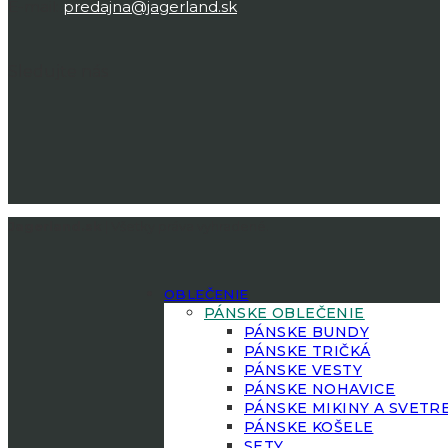
E-mail:
predajna@jagerland.sk
Sledujte nás
Jagerland.sk
| Všetky práva vyhradené.
OBLEČENIE
PÁNSKE OBLEČENIE
PÁNSKE BUNDY
PÁNSKE TRIČKÁ
PÁNSKE VESTY
PÁNSKE NOHAVICE
PÁNSKE MIKINY A SVETR
PÁNSKE KOŠELE
SETY