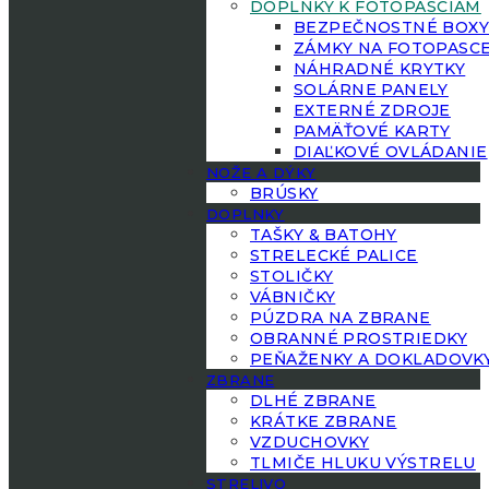
DOPLNKY K FOTOPASCIAM
BEZPEČNOSTNÉ BOX
ZÁMKY NA FOTOPASC
NÁHRADNÉ KRYTKY
SOLÁRNE PANELY
EXTERNÉ ZDROJE
PAMÄŤOVÉ KARTY
DIAĽKOVÉ OVLÁDANIE
NOŽE A DÝKY
BRÚSKY
DOPLNKY
TAŠKY & BATOHY
STRELECKÉ PALICE
STOLIČKY
VÁBNIČKY
PÚZDRA NA ZBRANE
OBRANNÉ PROSTRIEDKY
PEŇAŽENKY A DOKLADOVK
ZBRANE
DLHÉ ZBRANE
KRÁTKE ZBRANE
VZDUCHOVKY
TLMIČE HLUKU VÝSTRELU
STRELIVO