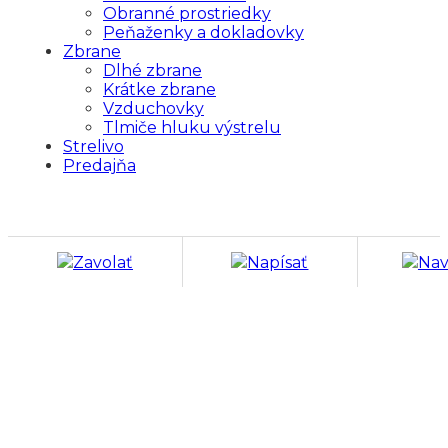
Obranné prostriedky
Peňaženky a dokladovky
Zbrane
Dlhé zbrane
Krátke zbrane
Vzduchovky
Tlmiče hluku výstrelu
Strelivo
Predajňa
Zavolať
Napísať
Nav