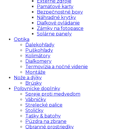
Externé zdroje
Pamäťové karty
Bezpečnostné boxy
Náhradné krytky
Diaľkové ovládanie
Zámky na fotopasce
Solárne panely
Optika
Ďalekohľady
Puškohľady
Kolimátory
Diaľkomery
Termovízia a nočné videnie
Montáže
Nože a dýky
Brúsky
Poľovnícke doplnky
Spreje proti medveďom
Vábničky
Strelecké palice
Stoličky
Tašky & batohy
Púzdra na zbrane
Obranné prostriedky