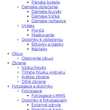
Pánske košele
Dámske oblečenie
Dámske bundy
Dámske tričká
Dámske nohavice
Unisex
Pončá
Maskovanie
Doplnky k oblečeniu
Šiltovky a čiapky
Návleky
Obuv
Ošetrenie obuvi
Zbrane
Vzduchovky
Tlmiče hluku výstrelu
Krátke zbrane
Dlhé zbrane
Fotopasce a doplnky
Fotopasce
Fotopasce s MMS
Doplnky k fotopasciam
Externé zdroje
Pamäťové karty