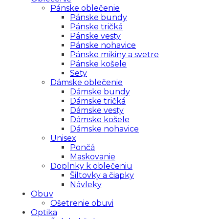
Pánske oblečenie
Pánske bundy
Pánske tričká
Pánske vesty
Pánske nohavice
Pánske mikiny a svetre
Pánske košele
Sety
Dámske oblečenie
Dámske bundy
Dámske tričká
Dámske vesty
Dámske košele
Dámske nohavice
Unisex
Pončá
Maskovanie
Doplnky k oblečeniu
Šiltovky a čiapky
Návleky
Obuv
Ošetrenie obuvi
Optika