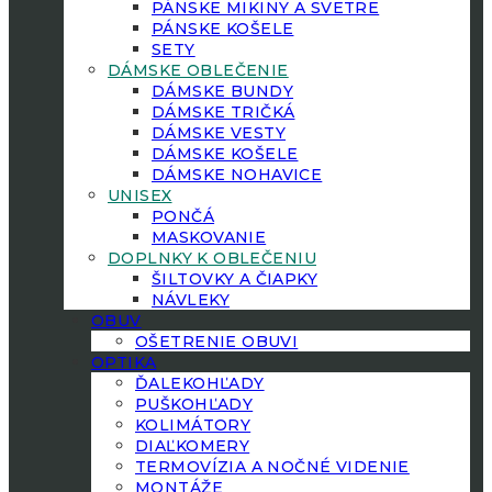
PÁNSKE MIKINY A SVETRE
PÁNSKE KOŠELE
SETY
DÁMSKE OBLEČENIE
DÁMSKE BUNDY
DÁMSKE TRIČKÁ
DÁMSKE VESTY
DÁMSKE KOŠELE
DÁMSKE NOHAVICE
UNISEX
PONČÁ
MASKOVANIE
DOPLNKY K OBLEČENIU
ŠILTOVKY A ČIAPKY
NÁVLEKY
OBUV
OŠETRENIE OBUVI
OPTIKA
ĎALEKOHĽADY
PUŠKOHĽADY
KOLIMÁTORY
DIAĽKOMERY
TERMOVÍZIA A NOČNÉ VIDENIE
MONTÁŽE