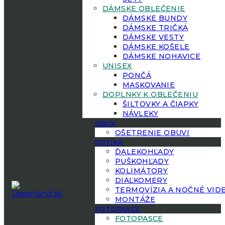
DÁMSKE OBLEČENIE
DÁMSKE BUNDY
DÁMSKE TRIČKÁ
DÁMSKE VESTY
DÁMSKE KOŠELE
DÁMSKE NOHAVICE
UNISEX
PONČÁ
MASKOVANIE
DOPLNKY K OBLEČENIU
ŠILTOVKY A ČIAPKY
NÁVLEKY
OBUV
OŠETRENIE OBUVI
OPTIKA
ĎALEKOHĽADY
PUŠKOHĽADY
KOLIMÁTORY
DIAĽKOMERY
TERMOVÍZIA A NOČNÉ VID
MONTÁŽE
FOTOPASCE
FOTOPASCE