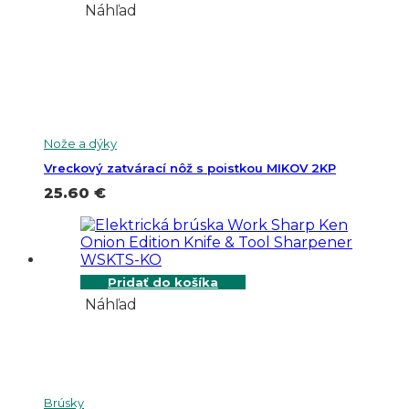
Náhľad
Nože a dýky
Vreckový zatvárací nôž s poistkou MIKOV 2KP
25.60
€
Pridať do košíka
Náhľad
Brúsky