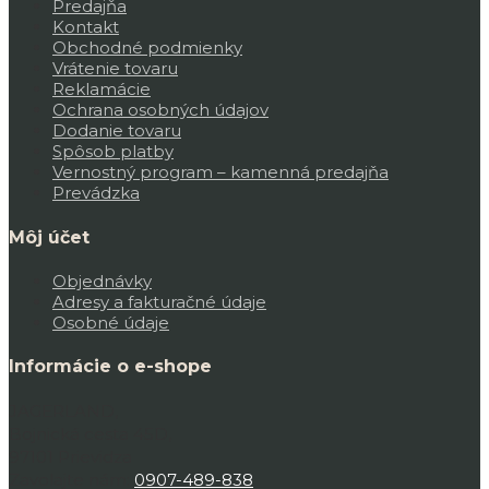
Predajňa
Kontakt
Obchodné podmienky
Vrátenie tovaru
Reklamácie
Ochrana osobných údajov
Dodanie tovaru
Spôsob platby
Vernostný program – kamenná predajňa
Prevádzka
Môj účet
Objednávky
Adresy a fakturačné údaje
Osobné údaje
Informácie o e-shope
JAGERLAND,
Bojnická cesta 45D,
97101 Prievidza
Zavolajte nám:
0907-489-838