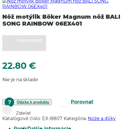
Nôž motýlik Böker Magnum nôž BALI
SONG RAINBOW 06EX401
Vypredané
22.80
€
Nie je na sklade
Porovnať
Otázka k produktu
Zdieľať
Katalógové číslo:
EX-8807
Kategória:
Nože a dýky
Popis
Ďalšie informácie