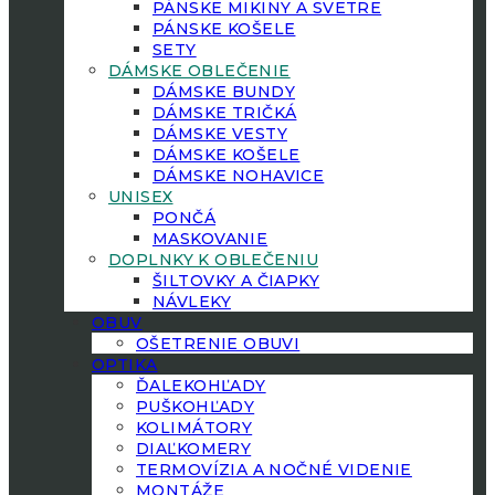
PÁNSKE MIKINY A SVETRE
PÁNSKE KOŠELE
SETY
DÁMSKE OBLEČENIE
DÁMSKE BUNDY
DÁMSKE TRIČKÁ
DÁMSKE VESTY
DÁMSKE KOŠELE
DÁMSKE NOHAVICE
UNISEX
PONČÁ
MASKOVANIE
DOPLNKY K OBLEČENIU
ŠILTOVKY A ČIAPKY
NÁVLEKY
OBUV
OŠETRENIE OBUVI
OPTIKA
ĎALEKOHĽADY
PUŠKOHĽADY
KOLIMÁTORY
DIAĽKOMERY
TERMOVÍZIA A NOČNÉ VIDENIE
MONTÁŽE