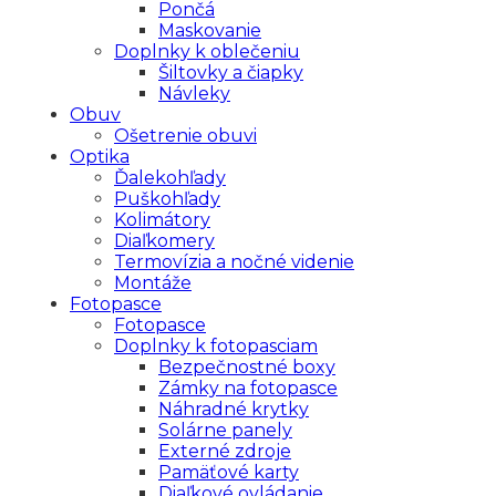
Pončá
Maskovanie
Doplnky k oblečeniu
Šiltovky a čiapky
Návleky
Obuv
Ošetrenie obuvi
Optika
Ďalekohľady
Puškohľady
Kolimátory
Diaľkomery
Termovízia a nočné videnie
Montáže
Fotopasce
Fotopasce
Doplnky k fotopasciam
Bezpečnostné boxy
Zámky na fotopasce
Náhradné krytky
Solárne panely
Externé zdroje
Pamäťové karty
Diaľkové ovládanie