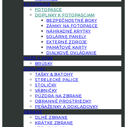
FOTOPASCE
FOTOPASCE
DOPLNKY K FOTOPASCIAM
BEZPEČNOSTNÉ BOXY
ZÁMKY NA FOTOPASCE
NÁHRADNÉ KRYTKY
SOLÁRNE PANELY
EXTERNÉ ZDROJE
PAMÄŤOVÉ KARTY
DIAĽKOVÉ OVLÁDANIE
NOŽE A DÝKY
BRÚSKY
DOPLNKY
TAŠKY & BATOHY
STRELECKÉ PALICE
STOLIČKY
VÁBNIČKY
PÚZDRA NA ZBRANE
OBRANNÉ PROSTRIEDKY
PEŇAŽENKY A DOKLADOVKY
ZBRANE
DLHÉ ZBRANE
KRÁTKE ZBRANE