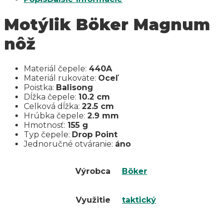
Motýlik Böker Magnum
nôž
Materiál čepele:
440A
Materiál rukoväte:
Oceľ
Poistka:
Balisong
Dĺžka čepele:
10.2 cm
Celková dĺžka:
22.5 cm
Hrúbka čepele:
2.9 mm
Hmotnosť:
155 g
Typ čepele:
Drop Point
Jednoručné otváranie:
áno
Výrobca
Böker
Využitie
taktický