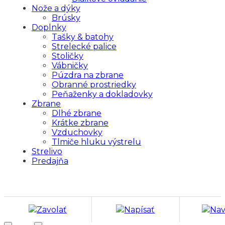
Nože a dýky
Brúsky
Doplnky
Tašky & batohy
Strelecké palice
Stoličky
Vábničky
Púzdra na zbrane
Obranné prostriedky
Peňaženky a dokladovky
Zbrane
Dlhé zbrane
Krátke zbrane
Vzduchovky
Tlmiče hluku výstrelu
Strelivo
Predajňa
Zavolať
Napísať
Nav