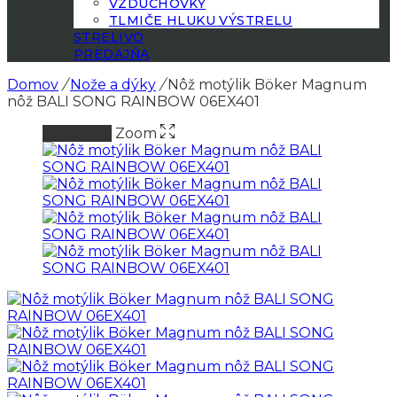
VZDUCHOVKY
TLMIČE HLUKU VÝSTRELU
STRELIVO
PREDAJŇA
Domov
/
Nože a dýky
/
Nôž motýlik Böker Magnum
nôž BALI SONG RAINBOW 06EX401
Zoom
Vypredané