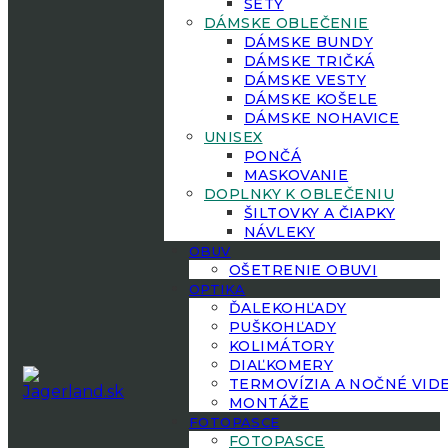
SETY
DÁMSKE OBLEČENIE
DÁMSKE BUNDY
DÁMSKE TRIČKÁ
DÁMSKE VESTY
DÁMSKE KOŠELE
DÁMSKE NOHAVICE
UNISEX
PONČÁ
MASKOVANIE
DOPLNKY K OBLEČENIU
ŠILTOVKY A ČIAPKY
NÁVLEKY
OBUV
OŠETRENIE OBUVI
OPTIKA
ĎALEKOHĽADY
PUŠKOHĽADY
KOLIMÁTORY
DIAĽKOMERY
TERMOVÍZIA A NOČNÉ VID
MONTÁŽE
FOTOPASCE
FOTOPASCE