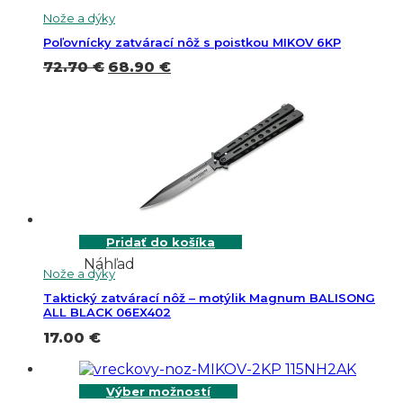
Nože a dýky
Poľovnícky zatvárací nôž s poistkou MIKOV 6KP
Pôvodná
Aktuálna
72.70
€
68.90
€
cena
cena
bola:
je:
72.70 €.
68.90 €.
Pridať do košíka
Náhľad
Nože a dýky
Taktický zatvárací nôž – motýlik Magnum BALISONG
ALL BLACK 06EX402
17.00
€
Výber možností