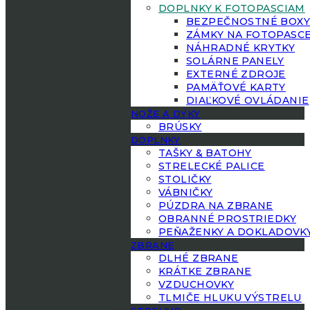
DOPLNKY K FOTOPASCIAM
BEZPEČNOSTNÉ BOX
ZÁMKY NA FOTOPASC
NÁHRADNÉ KRYTKY
SOLÁRNE PANELY
EXTERNÉ ZDROJE
PAMÄŤOVÉ KARTY
DIAĽKOVÉ OVLÁDANIE
NOŽE A DÝKY
BRÚSKY
DOPLNKY
TAŠKY & BATOHY
STRELECKÉ PALICE
STOLIČKY
VÁBNIČKY
PÚZDRA NA ZBRANE
OBRANNÉ PROSTRIEDKY
PEŇAŽENKY A DOKLADOVK
ZBRANE
DLHÉ ZBRANE
KRÁTKE ZBRANE
VZDUCHOVKY
TLMIČE HLUKU VÝSTRELU