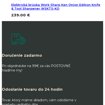
Elektrická brúska Work Sharp Ken Onion Edition Knife
& Tool Sharpener WSKTS-KO
239.00
€
Doručenie zadarmo
Pri objednávke na 99€ za vás POŠTOVNÉ
hradíme my!
Odoslanie tovaru do 24 hodín
Tovar, ktorý máme skladom, vám odošleme v
priebehu jedného dňa