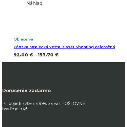
Náhľad
Oblečenie
Pánska strelecká vesta Blaser Shooting celoročná
Price
92.00
€
–
153.70
€
range:
92.00 €
through
153.70 €
Doručenie zadarmo
Pri objednávke na 99€ za vás POŠTOVNÉ
hradíme my!