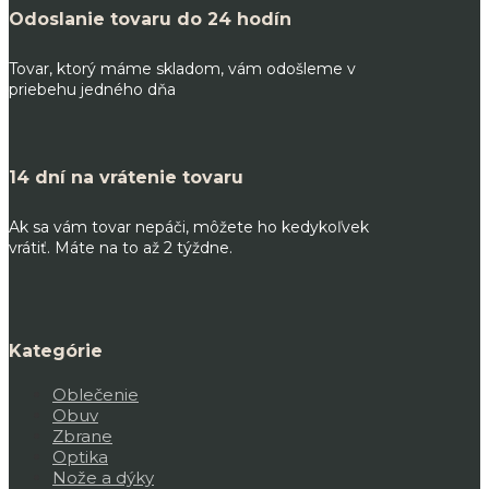
Odoslanie tovaru do 24 hodín
Tovar, ktorý máme skladom, vám odošleme v
priebehu jedného dňa
14 dní na vrátenie tovaru
Ak sa vám tovar nepáči, môžete ho kedykoľvek
vrátiť. Máte na to až 2 týždne.
Kategórie
Oblečenie
Obuv
Zbrane
Optika
Nože a dýky