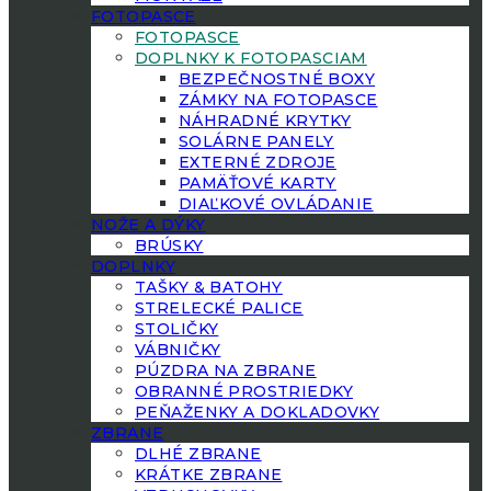
FOTOPASCE
FOTOPASCE
DOPLNKY K FOTOPASCIAM
BEZPEČNOSTNÉ BOXY
ZÁMKY NA FOTOPASCE
NÁHRADNÉ KRYTKY
SOLÁRNE PANELY
EXTERNÉ ZDROJE
PAMÄŤOVÉ KARTY
DIAĽKOVÉ OVLÁDANIE
NOŽE A DÝKY
BRÚSKY
DOPLNKY
TAŠKY & BATOHY
STRELECKÉ PALICE
STOLIČKY
VÁBNIČKY
PÚZDRA NA ZBRANE
OBRANNÉ PROSTRIEDKY
PEŇAŽENKY A DOKLADOVKY
ZBRANE
DLHÉ ZBRANE
KRÁTKE ZBRANE