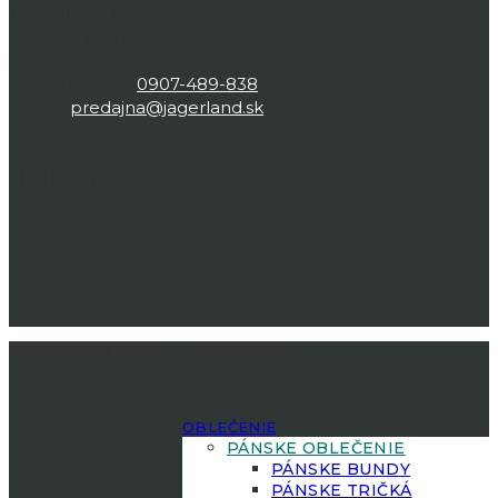
JAGERLAND,
Bojnická cesta 45D,
97101 Prievidza
Zavolajte nám:
0907-489-838
E-mail:
predajna@jagerland.sk
Sledujte nás
Jagerland.sk
| Všetky práva vyhradené.
OBLEČENIE
PÁNSKE OBLEČENIE
PÁNSKE BUNDY
PÁNSKE TRIČKÁ