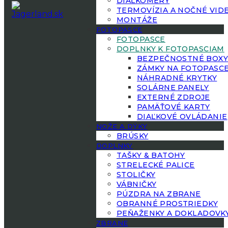
DIAĽKOMERY
TERMOVÍZIA A NOČNÉ VID
MONTÁŽE
FOTOPASCE
FOTOPASCE
DOPLNKY K FOTOPASCIAM
BEZPEČNOSTNÉ BOX
ZÁMKY NA FOTOPASC
NÁHRADNÉ KRYTKY
SOLÁRNE PANELY
EXTERNÉ ZDROJE
PAMÄŤOVÉ KARTY
DIAĽKOVÉ OVLÁDANIE
NOŽE A DÝKY
BRÚSKY
DOPLNKY
TAŠKY & BATOHY
STRELECKÉ PALICE
STOLIČKY
VÁBNIČKY
PÚZDRA NA ZBRANE
OBRANNÉ PROSTRIEDKY
PEŇAŽENKY A DOKLADOVK
ZBRANE