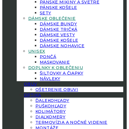
PÁNSKE MIKINY A SVETRE
PÁNSKE KOŠELE
SETY
DÁMSKE OBLEČENIE
DÁMSKE BUNDY
DÁMSKE TRIČKÁ
DÁMSKE VESTY
DÁMSKE KOŠELE
DÁMSKE NOHAVICE
UNISEX
PONČÁ
MASKOVANIE
DOPLNKY K OBLEČENIU
ŠILTOVKY A ČIAPKY
NÁVLEKY
OBUV
OŠETRENIE OBUVI
OPTIKA
ĎALEKOHĽADY
PUŠKOHĽADY
KOLIMÁTORY
DIAĽKOMERY
TERMOVÍZIA A NOČNÉ VIDENIE
MONTÁŽE