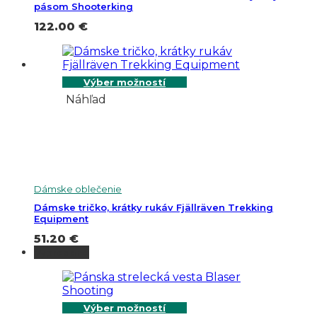
pásom Shooterking
122.00
€
Výber možností
Náhľad
Dámske oblečenie
Dámske tričko, krátky rukáv Fjällräven Trekking
Equipment
51.20
€
Vypredané
Výber možností