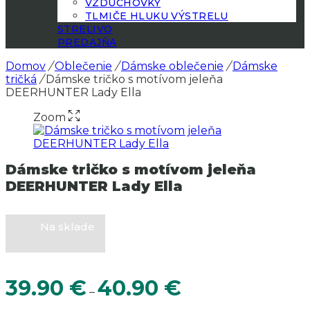
VZDUCHOVKY
TLMIČE HLUKU VÝSTRELU
STRELIVO
PREDAJŇA
Domov
/
Oblečenie
/
Dámske oblečenie
/
Dámske
tričká
/
Dámske tričko s motívom jeleňa
DEERHUNTER Lady Ella
Zoom
Dámske tričko s motívom jeleňa
DEERHUNTER Lady Ella
Na sklade
Price
39.90
€
40.90
€
–
range: