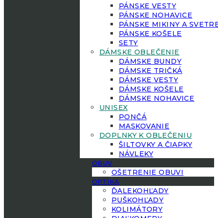
PÁNSKE VESTY
PÁNSKE NOHAVICE
PÁNSKE MIKINY A SVETR
PÁNSKE KOŠELE
SETY
DÁMSKE OBLEČENIE
DÁMSKE BUNDY
DÁMSKE TRIČKÁ
DÁMSKE VESTY
DÁMSKE KOŠELE
DÁMSKE NOHAVICE
UNISEX
PONČÁ
MASKOVANIE
DOPLNKY K OBLEČENIU
ŠILTOVKY A ČIAPKY
NÁVLEKY
OBUV
OŠETRENIE OBUVI
OPTIKA
ĎALEKOHĽADY
PUŠKOHĽADY
KOLIMÁTORY