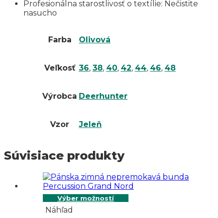
Profesionálna starostlivosť o textílie: Nečistite
nasucho
Farba
Olivová
Veľkosť
36
,
38
,
40
,
42
,
44
,
46
,
48
Výrobca
Deerhunter
Vzor
Jeleň
Súvisiace produkty
Výber možností
Náhľad