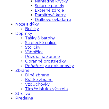
Náhradné krytky
Solárne panely
Externé zdroje
Pamäťové karty
Diaľkové ovládanie
Nože a dýky
Brúsky
Doplnky
Tašky & batohy
Strelecké palice
Stoličky
Vábničky
Púzdra na zbrane
Obranné prostriedky
Peňaženky a dokladovky
Zbrane
Dlhé zbrane
Krátke zbrane
Vzduchovky
Tlmiče hluku výstrelu
Strelivo
Predajňa