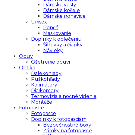
Dámske vesty
Dámske košele
Dámske nohavice
Unisex
Pončá
Maskovanie
Doplnky k oblečeniu
Šiltovky a čiapky
Návleky
Obuv
Ošetrenie obuvi
Optika
Ďalekohľady
Puškohľady
Kolimátory
Diaľkomery
Termovízia a nočné videnie
Montáže
Fotopasce
Fotopasce
Doplnky k fotopasciam
Bezpečnostné boxy
Zámky na fotopasce