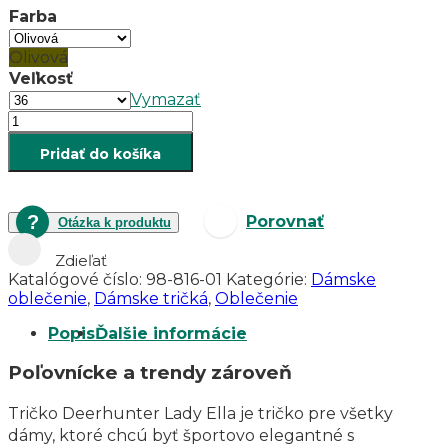
39.90 €
Farba
through
40.90 €
Olivová
Veľkosť
Vymazať
množstvo
Dámske
Pridať do košíka
tričko
s
motívom
jeleňa
Porovnať
Otázka k produktu
DEERHUNTER
Lady
Zdieľať
Ella
Katalógové číslo:
98-816-01
Kategórie:
Dámske
oblečenie
,
Dámske tričká
,
Oblečenie
Popis
Ďalšie informácie
Poľovnícke a trendy zároveň
Tričko Deerhunter Lady Ella je tričko pre všetky
dámy, ktoré chcú byť športovo elegantné s