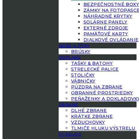
BEZPEČNOSTNÉ BOX
ZÁMKY NA FOTOPASC
NÁHRADNÉ KRYTKY
SOLÁRNE PANELY
EXTERNÉ ZDROJE
PAMÄŤOVÉ KARTY
DIAĽKOVÉ OVLÁDANIE
NOŽE A DÝKY
BRÚSKY
DOPLNKY
TAŠKY & BATOHY
STRELECKÉ PALICE
STOLIČKY
VÁBNIČKY
PÚZDRA NA ZBRANE
OBRANNÉ PROSTRIEDKY
PEŇAŽENKY A DOKLADOVK
ZBRANE
DLHÉ ZBRANE
KRÁTKE ZBRANE
VZDUCHOVKY
TLMIČE HLUKU VÝSTRELU
STRELIVO