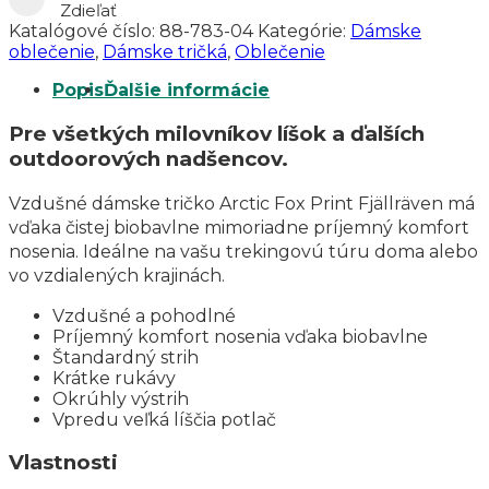
Arctic
Zdieľať
Fox
Katalógové číslo:
88-783-04
Kategórie:
Dámske
Print
oblečenie
,
Dámske tričká
,
Oblečenie
Popis
Ďalšie informácie
Pre všetkých milovníkov líšok a ďalších
outdoorových nadšencov.
Vzdušné dámske tričko Arctic Fox Print Fjällräven má
vďaka čistej biobavlne mimoriadne príjemný komfort
nosenia. Ideálne na vašu trekingovú túru doma alebo
vo vzdialených krajinách.
Vzdušné a pohodlné
Príjemný komfort nosenia vďaka biobavlne
Štandardný strih
Krátke rukávy
Okrúhly výstrih
Vpredu veľká líščia potlač
Vlastnosti