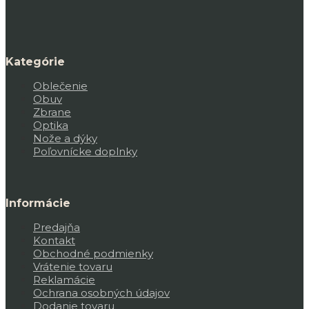
Kategórie
Oblečenie
Obuv
Zbrane
Optika
Nože a dýky
Poľovnícke doplnky
Informácie
Predajňa
Kontakt
Obchodné podmienky
Vrátenie tovaru
Reklamácie
Ochrana osobných údajov
Dodanie tovaru