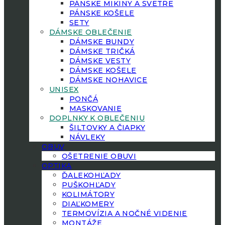
PÁNSKE MIKINY A SVETRE
PÁNSKE KOŠELE
SETY
DÁMSKE OBLEČENIE
DÁMSKE BUNDY
DÁMSKE TRIČKÁ
DÁMSKE VESTY
DÁMSKE KOŠELE
DÁMSKE NOHAVICE
UNISEX
PONČÁ
MASKOVANIE
DOPLNKY K OBLEČENIU
ŠILTOVKY A ČIAPKY
NÁVLEKY
OBUV
OŠETRENIE OBUVI
OPTIKA
ĎALEKOHĽADY
PUŠKOHĽADY
KOLIMÁTORY
DIAĽKOMERY
TERMOVÍZIA A NOČNÉ VIDENIE
MONTÁŽE