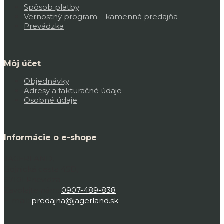
Spôsob platby
Vernostný program – kamenná predajňa
Prevádzka
Môj účet
Objednávky
Adresy a fakturačné údaje
Osobné údaje
Informácie o e-shope
JAGERLAND,
Bojnická cesta 45D,
97101 Prievidza
Zavolajte nám:
0907-489-838
E-mail:
predajna@jagerland.sk