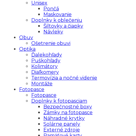
Unisex
Pončá
Maskovanie
Doplnky k oblečeniu
Šiltovky a čiapky
Návleky
Obuv
Ošetrenie obuvi
Optika
Ďalekohľady
Puškohľady
Kolimátory
Diaľkomery
Termovízia a nočné videnie
Montáže
Fotopasce
Fotopasce
Doplnky k fotopasciam
Bezpečnostné boxy
Zámky na fotopasce
Náhradné krytky
Solárne panely
Externé zdroje
Pamäťové karty