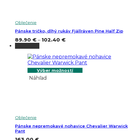
Oblečenie
Pánske tričko, dlhý rukáv Fjällräven Pine Half Zip
Price
89.90
€
–
102.40
€
range:
Vypredané
89.90 €
through
102.40 €
Výber možností
Náhľad
Oblečenie
Pánske nepremokavé nohavice Chevalier Warwick
Pant
163.00
€