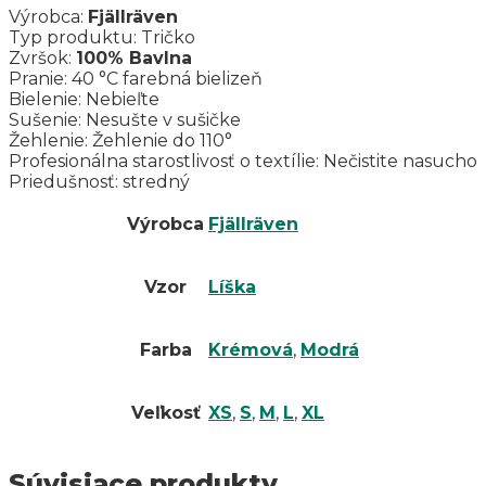
Výrobca:
Fjällräven
Typ produktu: Tričko
Zvršok:
100% Bavlna
Pranie: 40 °C farebná bielizeň
Bielenie: Nebieľte
Sušenie: Nesušte v sušičke
Žehlenie: Žehlenie do 110°
Profesionálna starostlivosť o textílie: Nečistite nasucho
Priedušnosť: stredný
Výrobca
Fjällräven
Vzor
Líška
Farba
Krémová
,
Modrá
Veľkosť
XS
,
S
,
M
,
L
,
XL
Súvisiace produkty