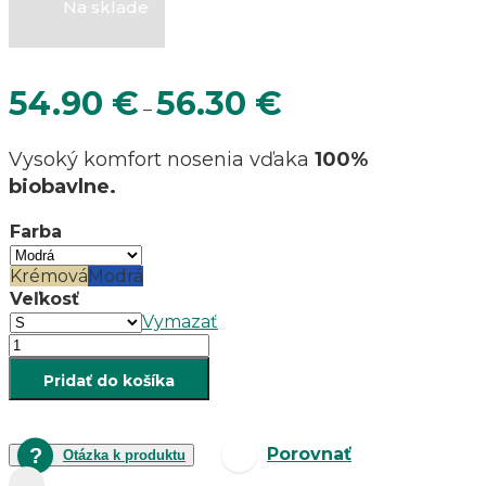
Na sklade
Price
54.90
€
56.30
€
–
range:
54.90 €
Vysoký komfort nosenia vďaka
100%
through
biobavlne.
56.30 €
Farba
Krémová
Modrá
Veľkosť
Vymazať
množstvo
Dámske
Pridať do košíka
tričko
s
motívom
líšky
Porovnať
Otázka k produktu
Fjällräven