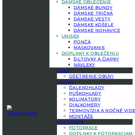
DÁMSKE OBLEČENIE
DÁMSKE BUNDY
DÁMSKE TRIČKÁ
DÁMSKE VESTY
DÁMSKE KOŠELE
DÁMSKE NOHAVICE
UNISEX
PONČÁ
MASKOVANIE
DOPLNKY K OBLEČENIU
ŠILTOVKY A ČIAPKY
NÁVLEKY
OBUV
OŠETRENIE OBUVI
OPTIKA
ĎALEKOHĽADY
PUŠKOHĽADY
KOLIMÁTORY
DIAĽKOMERY
TERMOVÍZIA A NOČNÉ VID
MONTÁŽE
FOTOPASCE
FOTOPASCE
DOPLNKY K FOTOPASCIAM