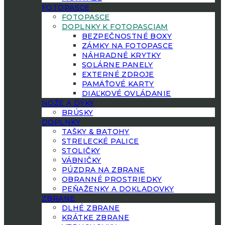
FOTOPASCE
FOTOPASCE
DOPLNKY K FOTOPASCIAM
BEZPEČNOSTNÉ BOXY
ZÁMKY NA FOTOPASCE
NÁHRADNÉ KRYTKY
SOLÁRNE PANELY
EXTERNÉ ZDROJE
PAMÄŤOVÉ KARTY
DIAĽKOVÉ OVLÁDANIE
NOŽE A DÝKY
BRÚSKY
DOPLNKY
TAŠKY & BATOHY
STRELECKÉ PALICE
STOLIČKY
VÁBNIČKY
PÚZDRA NA ZBRANE
OBRANNÉ PROSTRIEDKY
PEŇAŽENKY A DOKLADOVKY
ZBRANE
DLHÉ ZBRANE
KRÁTKE ZBRANE