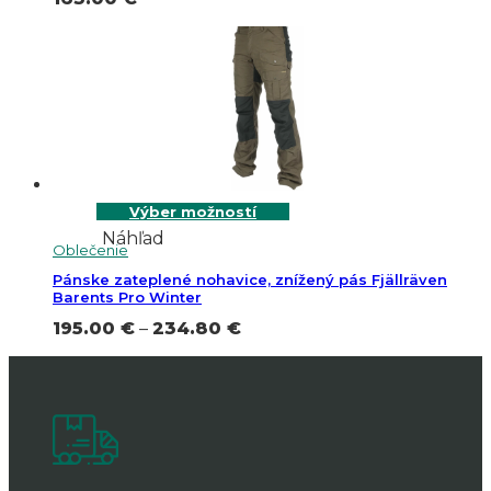
Výber možností
Náhľad
Oblečenie
Pánske zateplené nohavice, znížený pás Fjällräven
Barents Pro Winter
Price
195.00
€
–
234.80
€
range:
195.00 €
through
234.80 €