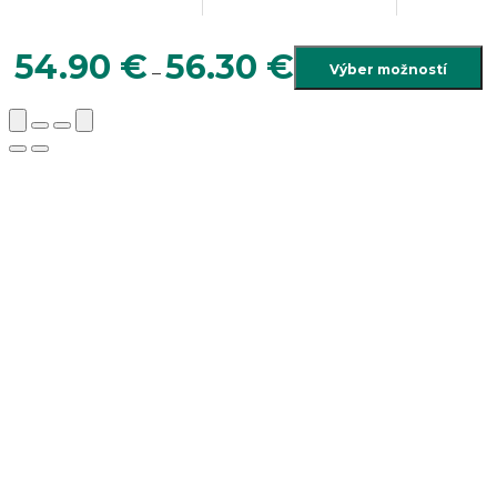
Price
54.90
€
56.30
€
Výber možností
–
range:
54.90 €
through
56.30 €