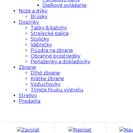
Diaľkové ovládanie
Nože a dýky
Brúsky
Doplnky
Tašky & batohy
Strelecké palice
Stoličky
Vábničky
Púzdra na zbrane
Obranné prostriedky
Peňaženky a dokladovky
Zbrane
Dlhé zbrane
Krátke zbrane
Vzduchovky
Tlmiče hluku výstrelu
Strelivo
Predajňa
Zavolať
Napísať
Nav