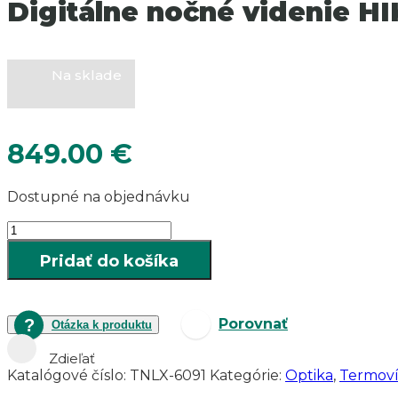
Digitálne nočné videnie 
Na sklade
849.00
€
Dostupné na objednávku
množstvo
Digitálne
Pridať do košíka
nočné
videnie
HIKMICRO
ALPEX
Porovnať
Otázka k produktu
PRO
A50P
Zdieľať
Katalógové číslo:
TNLX-6091
Kategórie:
Optika
,
Termoví