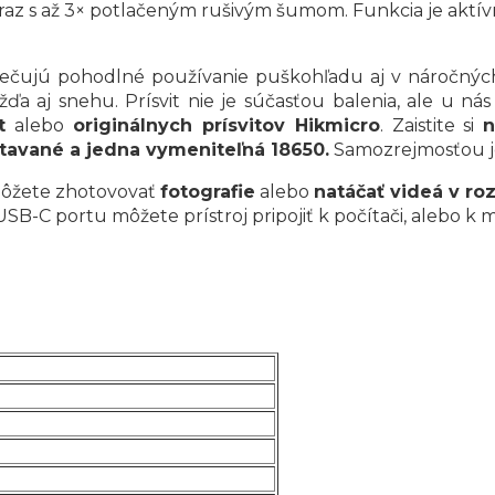
braz s až 3× potlačeným rušivým šumom. Funkcia je aktí
zpečujú pohodlné používanie puškohľadu aj v náročný
 aj snehu. Prísvit nie je súčasťou balenia, ale u nás 
t
alebo
originálnych prísvitov Hikmicro
. Zaistite si
n
stavané a jedna vymeniteľná 18650.
Samozrejmosťou j
ôžete zhotovovať
fotografie
alebo
natáčať videá v roz
 USB-C portu môžete prístroj pripojiť k počítači, aleb