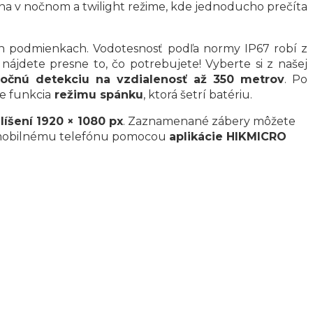
vna v nočnom a twilight režime, kde jednoducho prečíta
ch podmienkach. Vodotesnosť podľa normy IP67 robí z
nájdete presne to, čo potrebujete! Vyberte si z našej
očnú detekciu na vzdialenosť až 350 metrov
. Po
e funkcia
režimu spánku
, ktorá šetrí batériu.
líšení 1920 × 1080 px
. Zaznamenané zábery môžete
o k mobilnému telefónu pomocou
aplikácie HIKMICRO