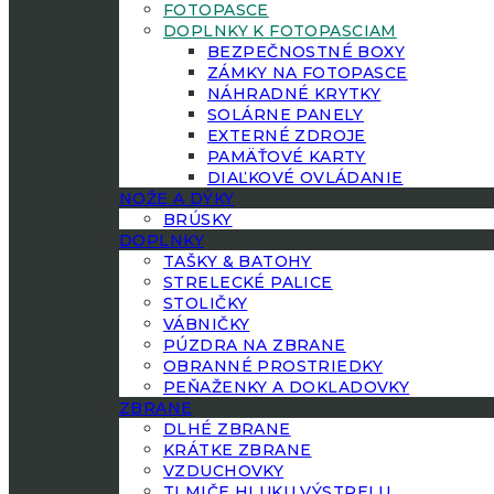
FOTOPASCE
DOPLNKY K FOTOPASCIAM
BEZPEČNOSTNÉ BOXY
ZÁMKY NA FOTOPASCE
NÁHRADNÉ KRYTKY
SOLÁRNE PANELY
EXTERNÉ ZDROJE
PAMÄŤOVÉ KARTY
DIAĽKOVÉ OVLÁDANIE
NOŽE A DÝKY
BRÚSKY
DOPLNKY
TAŠKY & BATOHY
STRELECKÉ PALICE
STOLIČKY
VÁBNIČKY
PÚZDRA NA ZBRANE
OBRANNÉ PROSTRIEDKY
PEŇAŽENKY A DOKLADOVKY
ZBRANE
DLHÉ ZBRANE
KRÁTKE ZBRANE
VZDUCHOVKY
TLMIČE HLUKU VÝSTRELU