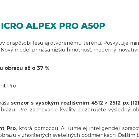
KMICRO ALPEX PRO A50P
rispôsobí lesu aj otvorenému terénu. Poskytuje mimo
7. Nový model prináša nižšiu hmotnosť, moderný inovatívny
tu obrazu až o 37 %
ght Pro
ináša
senzor s vysokým rozlíšením 4512 × 2512 px (1
brazu. Pre zachovanie kvality pozorujete výsledný o
ht Pro
, ktorá pomocou AI (umelej inteligencie) spraco
u obrazu v zhoršených svetelných podmienkach. Ďalším be