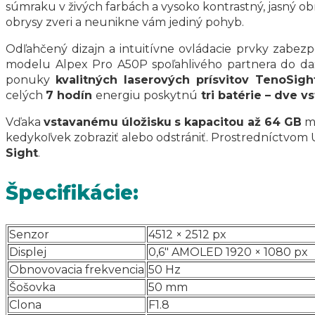
súmraku v živých farbách a vysoko kontrastný, jasný o
obrysy zveri a neunikne vám jediný pohyb.
Odľahčený dizajn a intuitívne ovládacie prvky zabe
modelu Alpex Pro A50P spoľahlivého partnera do dažďa
ponuky
kvalitných laserových prísvitov TenoSigh
celých
7 hodín
energiu poskytnú
tri batérie – dve v
Vďaka
vstavanému úložisku
s kapacitou až 64 GB
m
kedykoľvek zobraziť alebo odstrániť. Prostredníctvom
Sight
.
Špecifikácie:
Senzor
4512 × 2512 px
Displej
0,6″ AMOLED 1920 × 1080 px
Obnovovacia frekvencia
50 Hz
Šošovka
50 mm
Clona
F1.8