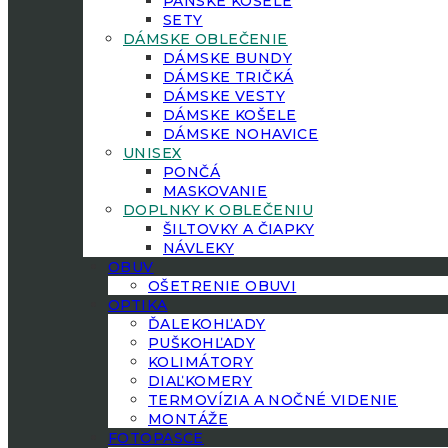
PÁNSKE KOŠELE
SETY
DÁMSKE OBLEČENIE
DÁMSKE BUNDY
DÁMSKE TRIČKÁ
DÁMSKE VESTY
DÁMSKE KOŠELE
DÁMSKE NOHAVICE
UNISEX
PONČÁ
MASKOVANIE
DOPLNKY K OBLEČENIU
ŠILTOVKY A ČIAPKY
NÁVLEKY
OBUV
OŠETRENIE OBUVI
OPTIKA
ĎALEKOHĽADY
PUŠKOHĽADY
KOLIMÁTORY
DIAĽKOMERY
TERMOVÍZIA A NOČNÉ VIDENIE
MONTÁŽE
FOTOPASCE