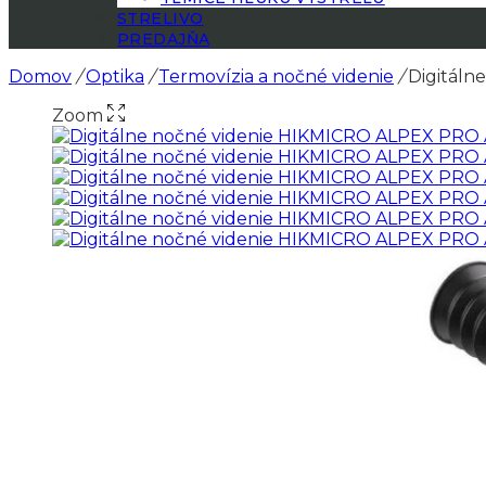
STRELIVO
PREDAJŇA
Domov
/
Optika
/
Termovízia a nočné videnie
/
Digitáln
Zoom