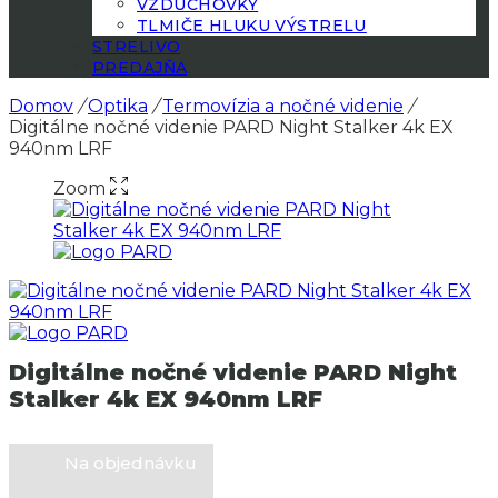
VZDUCHOVKY
TLMIČE HLUKU VÝSTRELU
STRELIVO
PREDAJŇA
Domov
/
Optika
/
Termovízia a nočné videnie
/
Digitálne nočné videnie PARD Night Stalker 4k EX
940nm LRF
Zoom
Digitálne nočné videnie PARD Night
Stalker 4k EX 940nm LRF
Na objednávku