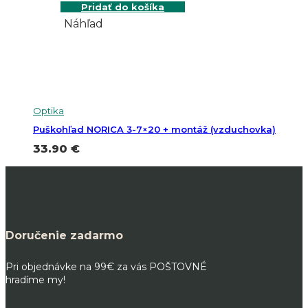
Pridať do košíka
Náhľad
Optika
Puškohľad NORICA 3-7×20 + montáž (vzduchovka)
33.90
€
Doručenie zadarmo
Pri objednávke na 99€ za vás POŠTOVNÉ
hradíme my!