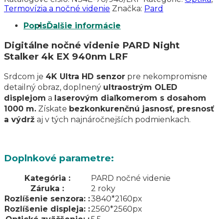
940nm
Termovízia a nočné videnie
Značka:
Pard
LRF
Popis
Ďalšie informácie
Digitálne nočné videnie PARD Night
Stalker 4k EX 940nm LRF
Srdcom je
4K Ultra HD senzor
pre nekompromisne
detailný obraz, doplnený
ultraostrým OLED
displejom
a
laserovým diaľkomerom s dosahom
1000 m.
Získate
bezkonkurenčnú jasnosť, presnosť
a výdrž
aj v tých najnáročnejších podmienkach.
Doplnkové parametre:
Kategória
:
PARD nočné videnie
Záruka
:
2 roky
Rozlíšenie senzora:
:
3840*2160px
Rozlíšenie displeja:
:
2560*2560px