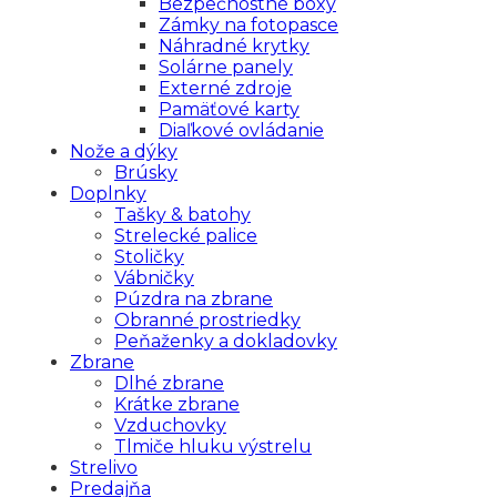
Bezpečnostné boxy
Zámky na fotopasce
Náhradné krytky
Solárne panely
Externé zdroje
Pamäťové karty
Diaľkové ovládanie
Nože a dýky
Brúsky
Doplnky
Tašky & batohy
Strelecké palice
Stoličky
Vábničky
Púzdra na zbrane
Obranné prostriedky
Peňaženky a dokladovky
Zbrane
Dlhé zbrane
Krátke zbrane
Vzduchovky
Tlmiče hluku výstrelu
Strelivo
Predajňa