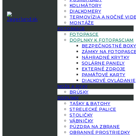
KOLIMÁTORY
DIAĽKOMERY
TERMOVÍZIA A NOČNÉ VID
MONTÁŽE
FOTOPASCE
FOTOPASCE
DOPLNKY K FOTOPASCIAM
BEZPEČNOSTNÉ BOX
ZÁMKY NA FOTOPASC
NÁHRADNÉ KRYTKY
SOLÁRNE PANELY
EXTERNÉ ZDROJE
PAMÄŤOVÉ KARTY
DIAĽKOVÉ OVLÁDANIE
NOŽE A DÝKY
BRÚSKY
DOPLNKY
TAŠKY & BATOHY
STRELECKÉ PALICE
STOLIČKY
VÁBNIČKY
PÚZDRA NA ZBRANE
OBRANNÉ PROSTRIEDKY