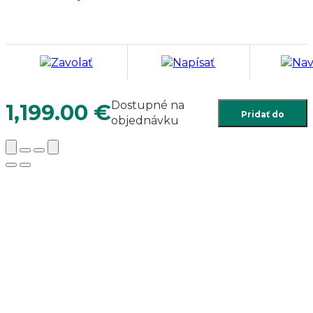
Zavolať
Napísať
Nav
Dostupné na
1,199.00
€
Pridať do
objednávku
košíka