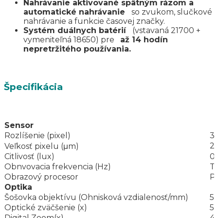
Nahrávanie aktivované spätným rázom a
automatické nahrávanie
so zvukom, slučkové
nahrávanie a funkcie časovej značky.
Systém duálnych batérií
(vstavaná 21700 +
vymeniteľná 18650) pre
až 14 hodín
nepretržitého používania.
Špecifikácia
Sensor
Rozlíšenie (pixel)
3
2.
Veľkosť pixelu (μm)
Citlivosť (lux)
0.
Obnvovacia frekvencia (Hz)
T
Obrazový procesor
P
Optika
Šošovka objektívu (Ohnisková vzdialenosť/mm)
5
Optické zväčšenie (x)
5.
Digital Zoom(x)
4