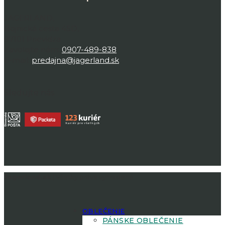
JAGERLAND,
Bojnická cesta 45D,
97101 Prievidza
Zavolajte nám:
0907-489-838
E-mail:
predajna@jagerland.sk
Sledujte nás
Jagerland.sk
| Všetky práva vyhradené.
OBLEČENIE
PÁNSKE OBLEČENIE