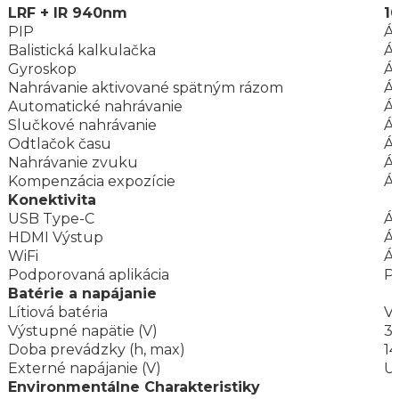
LRF + IR 940nm
1
PIP
Á
Balistická kalkulačka
Á
Gyroskop
Á
Nahrávanie aktivované spätným rázom
Á
Automatické nahrávanie
Á
Slučkové nahrávanie
Á
Odtlačok času
Á
Nahrávanie zvuku
Á
Kompenzácia expozície
Á
Konektivita
USB Type-C
Á
HDMI Výstup
Á
WiFi
Á
Podporovaná aplikácia
P
Batérie a napájanie
Lítiová batéria
V
Výstupné napätie (V)
3.
Doba prevádzky (h, max)
14
Externé napájanie (V)
U
Environmentálne Charakteristiky