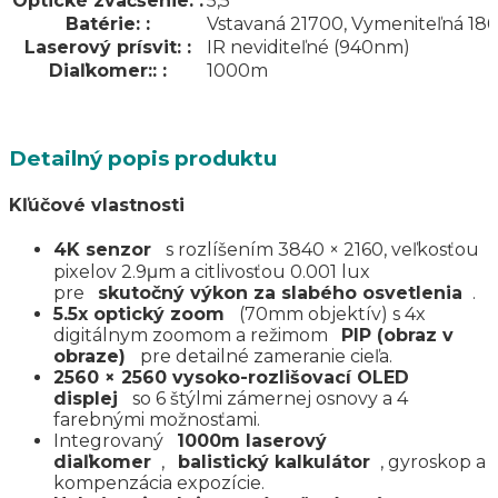
Optické zväčšenie:
:
5,5
Batérie:
:
Vstavaná 21700, Vymeniteľná 18
Laserový prísvit:
:
IR neviditeľné (940nm)
Diaľkomer::
:
1000m
Detailný popis produktu
Kľúčové vlastnosti
4K senzor
s rozlíšením 3840 × 2160, veľkosťou
pixelov 2.9μm a citlivosťou 0.001 lux
pre
skutočný výkon za slabého osvetlenia
.
5.5x optický zoom
(70mm objektív) s 4x
digitálnym zoomom a režimom
PIP (obraz v
obraze)
pre detailné zameranie cieľa.
2560 × 2560 vysoko-rozlišovací OLED
displej
so 6 štýlmi zámernej osnovy a 4
farebnými možnosťami.
Integrovaný
1000m laserový
diaľkomer
,
balistický kalkulátor
, gyroskop a
kompenzácia expozície.