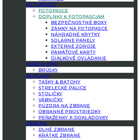
FOTOPASCE
FOTOPASCE
DOPLNKY K FOTOPASCIAM
BEZPEČNOSTNÉ BOXY
ZÁMKY NA FOTOPASCE
NÁHRADNÉ KRYTKY
SOLÁRNE PANELY
EXTERNÉ ZDROJE
PAMÄŤOVÉ KARTY
DIAĽKOVÉ OVLÁDANIE
NOŽE A DÝKY
BRÚSKY
DOPLNKY
TAŠKY & BATOHY
STRELECKÉ PALICE
STOLIČKY
VÁBNIČKY
PÚZDRA NA ZBRANE
OBRANNÉ PROSTRIEDKY
PEŇAŽENKY A DOKLADOVKY
ZBRANE
DLHÉ ZBRANE
KRÁTKE ZBRANE