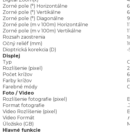
Zorné pole (°) Horizontálne
6.
Zorné pole (°) Vertikálne
6.
Zorné pole (°) Diagonálne
9.
Zorné pole (m v 100m) Horizontálne
11
Zorné pole (m v 100m) Vertikálne
11
Rozsah zaostrenia
1
Očný reliéf (mm)
1
Dioptrická korekcia (D)
-
Displej
Typ
O
Rozlíšenie (pixel)
2
Počet krížov
6
Farby krížov
R
Farebné módy
C
Foto / Video
Rozlíšenie fotografie (pixel)
B
Format fotografie
.
Video Rozlíšenie (pixel)
B
Video Formát
.
Úložisko (GB)
Mi
Hlavné funkcie