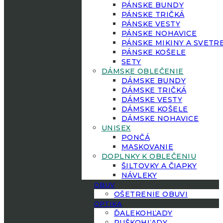
PÁNSKE BUNDY
PÁNSKE TRIČKÁ
PÁNSKE VESTY
PÁNSKE NOHAVICE
PÁNSKE MIKINY A SVETR
PÁNSKE KOŠELE
SETY
DÁMSKE OBLEČENIE
DÁMSKE BUNDY
DÁMSKE TRIČKÁ
DÁMSKE VESTY
DÁMSKE KOŠELE
DÁMSKE NOHAVICE
UNISEX
PONČÁ
MASKOVANIE
DOPLNKY K OBLEČENIU
ŠILTOVKY A ČIAPKY
NÁVLEKY
OBUV
OŠETRENIE OBUVI
OPTIKA
ĎALEKOHĽADY
PUŠKOHĽADY