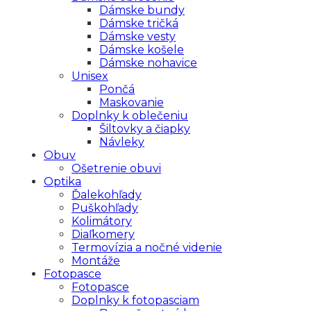
Dámske bundy
Dámske tričká
Dámske vesty
Dámske košele
Dámske nohavice
Unisex
Pončá
Maskovanie
Doplnky k oblečeniu
Šiltovky a čiapky
Návleky
Obuv
Ošetrenie obuvi
Optika
Ďalekohľady
Puškohľady
Kolimátory
Diaľkomery
Termovízia a nočné videnie
Montáže
Fotopasce
Fotopasce
Doplnky k fotopasciam