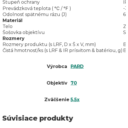
Stupeň ochrany
I
-3
Prevádzková teplota ( ℃ / ℉ )
Odolnosť spätnému rázu (J)
6
Materiál
Telo
Zl
Šošovka objektívu
S
Rozmery
Rozmery produktu (s LRF, D x Š x V, mm)
B
Čistá hmotnosť/ks (s LRF & IR prísvitom & batériou, g)
B
Výrobca
PARD
Objektív
70
Zväčšenie
5,5x
Súvisiace produkty