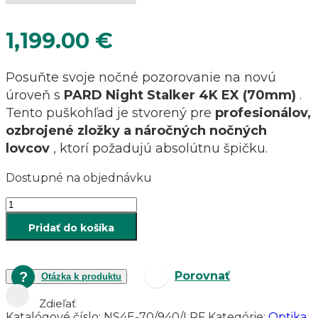
1,199.00
€
Posuňte svoje nočné pozorovanie na novú
úroveň s
PARD Night Stalker 4K EX (70mm)
.
Tento puškohľad je stvorený pre
profesionálov,
ozbrojené zložky a náročných nočných
lovcov
, ktorí požadujú absolútnu špičku.
Dostupné na objednávku
množstvo
Digitálne
Pridať do košíka
nočné
videnie
PARD
Night
Porovnať
Otázka k produktu
Stalker
4k
Zdieľať
EX
Katalógové číslo:
NS4E-70/940/LRF
Kategórie:
Optika
,