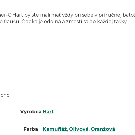
liner-C Hart by ste mali mať vždy pri sebe v príručnej batož
 flaušu. Čiapka je odolná a zmestí sa do každej tašky.
sucho
Výrobca
Hart
Farba
Kamufláž
,
Olivová
,
Oranžová