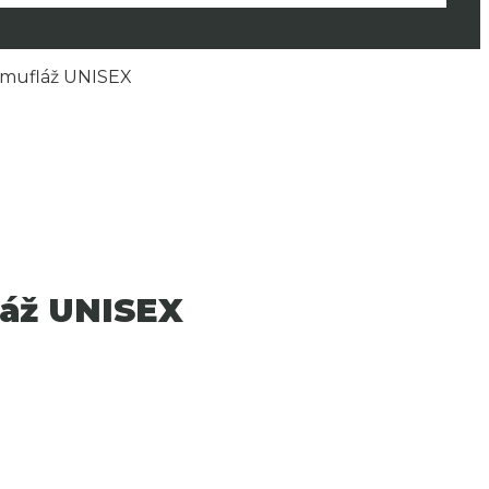
kamufláž UNISEX
fláž UNISEX