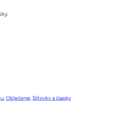
šky.
iu
,
Oblečenie
,
Šiltovky a čiapky