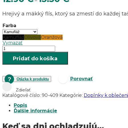
–
range:
12.90 €
Hrejivý a mäkký flís, ktorý sa zmestí do každej ta
through
13.50 €
Farba
Kamufláž
Olivová
Oranžová
Vymazať
množstvo
Flísová
Pridať do košíka
čiapka
HART
Inliner-
C
Porovnať
Otázka k produktu
reflexná/
zelená/
Zdieľať
kamufláž
Katalógové číslo:
90-409
Kategórie:
Doplnky k oblečen
UNISEX
Popis
Ďalšie informácie
Keď sa dni ochladzujú…