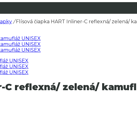
čiapky
/
Flísová čiapka HART Inliner-C reflexná/ zelená/ 
r-C reflexná/ zelená/ kamu