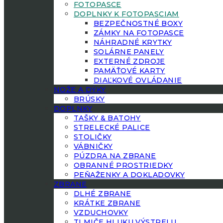
FOTOPASCE
DOPLNKY K FOTOPASCIAM
BEZPEČNOSTNÉ BOXY
ZÁMKY NA FOTOPASCE
NÁHRADNÉ KRYTKY
SOLÁRNE PANELY
EXTERNÉ ZDROJE
PAMÄŤOVÉ KARTY
DIAĽKOVÉ OVLÁDANIE
NOŽE A DÝKY
BRÚSKY
DOPLNKY
TAŠKY & BATOHY
STRELECKÉ PALICE
STOLIČKY
VÁBNIČKY
PÚZDRA NA ZBRANE
OBRANNÉ PROSTRIEDKY
PEŇAŽENKY A DOKLADOVKY
ZBRANE
DLHÉ ZBRANE
KRÁTKE ZBRANE
VZDUCHOVKY
TLMIČE HLUKU VÝSTRELU