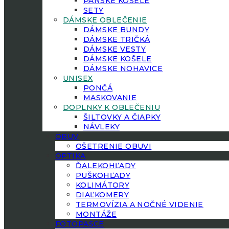
PÁNSKE KOŠELE
SETY
DÁMSKE OBLEČENIE
DÁMSKE BUNDY
DÁMSKE TRIČKÁ
DÁMSKE VESTY
DÁMSKE KOŠELE
DÁMSKE NOHAVICE
UNISEX
PONČÁ
MASKOVANIE
DOPLNKY K OBLEČENIU
ŠILTOVKY A ČIAPKY
NÁVLEKY
OBUV
OŠETRENIE OBUVI
OPTIKA
ĎALEKOHĽADY
PUŠKOHĽADY
KOLIMÁTORY
DIAĽKOMERY
TERMOVÍZIA A NOČNÉ VIDENIE
MONTÁŽE
FOTOPASCE