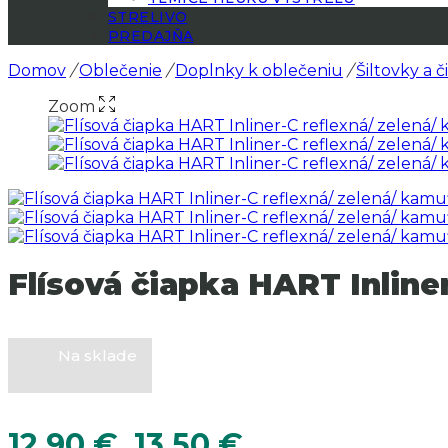
STRELIVO
PREDAJŇA
Domov
/
Oblečenie
/
Doplnky k oblečeniu
/
Šiltovky a 
Zoom
Flísová čiapka HART Inline
Na sklade
Price
12.90
€
13.50
€