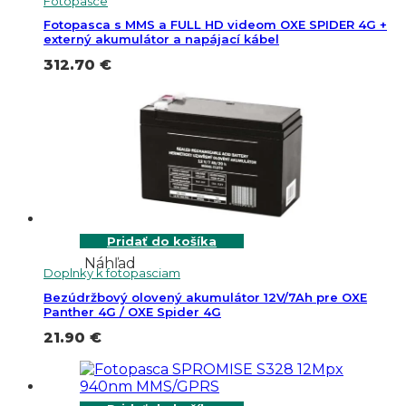
Fotopasce
Fotopasca s MMS a FULL HD videom OXE SPIDER 4G +
externý akumulátor a napájací kábel
312.70
€
Pridať do košíka
Náhľad
Doplnky k fotopasciam
Bezúdržbový olovený akumulátor 12V/7Ah pre OXE
Panther 4G / OXE Spider 4G
21.90
€