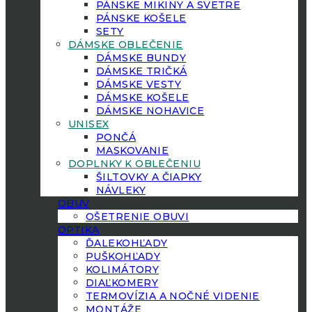
PÁNSKE MIKINY A SVETRE
PÁNSKE KOŠELE
SETY
DÁMSKE OBLEČENIE
DÁMSKE BUNDY
DÁMSKE TRIČKÁ
DÁMSKE VESTY
DÁMSKE KOŠELE
DÁMSKE NOHAVICE
UNISEX
PONČÁ
MASKOVANIE
DOPLNKY K OBLEČENIU
ŠILTOVKY A ČIAPKY
NÁVLEKY
OBUV
OŠETRENIE OBUVI
OPTIKA
ĎALEKOHĽADY
PUŠKOHĽADY
KOLIMÁTORY
DIAĽKOMERY
TERMOVÍZIA A NOČNÉ VIDENIE
MONTÁŽE