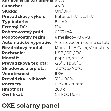
Sériové číslo zariadenia:
ÁNO
Časozber:
ÁNO
Slučka:
ON/OFF
Prevádzkový výkon:
Batérie: 12V; DC: 12V
Typ batérie:
8 x AA
Externý DC:
12V
Pohotovostný prúd:
0.165 mA
Pohotovostný režim:
6 mesiacov (8×AA)
Automatické vypnutie:
V testovacom režime sa foto
Bezdrôtový modul:
Modul LTE Cat.4; V niektorýc
Rozhranie:
USB / SD / DC
Montáž:
popruh, statív
Prevádzková teplota:
-25°C až 60°C
Skladovacia teplota:
-30°C až 70°C
Vodotesnosť:
IP66
Prevádzka – vlhkosť:
5% – 90%
Rozmery:
128x96x76mm
Hmotnosť:
260 g
Certifikát:
CE FCC RoHs
OXE solárny panel