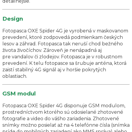
detailnejšie.
Design
Fotopasca OXE Spider 4G je vyrobená v maskovanom
prevedení, ktoré zodpovedá podmienkam českých
lesov a záhrad. Fotopasca tak neruší chod bežného
života živočíchov. Zároveň je nenápadná aj
pre vandalov či zlodejov. Fotopasca je v robustnom
prevedení. K telu fotopasce sa šrubuje anténa, ktorá
zaistí stabilný 4G signál aj v horšie pokrytých
oblastiach.
GSM modul
Fotopasca OXE Spider 4G disponuje GSM modulom,
prostredníctvom ktorého sú odosielané zhotovené
fotografie a video do vášho zariadenia. Zhotovené
snímky možno posielať až na 4 telefónne čísla (snímka
príde do mobilných zariadení ako MMS správa) alebo