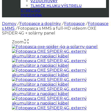
VZDUCHOVKY
TLMIČE HLUKU VÝSTRELU
STRELIVO
PREDAJŇA
Domov
/
Fotopasce a doplnky
/
Fotopasce
/
Fotopasce
s MMS
/
Fotopasca s MMS a full-HD videom OXE
SPIDER 4G + solárny panel
Zoom