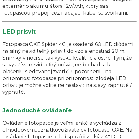
externého akumulátora 12V/7Ah, ktorý sa s
fotopascou prepojí cez napájací kábel so svorkami.
LED prísvit
Fotopasca OXE Spider 4G je osadená 60 LED diódami
na silný neviditeľný prísvit do vzdialenosti až 20 m.
Snímky v noci sú tak vysoko kvalitné a ostré. Tým, že
sa využíva neviditeľný prísvit, nedochádza k
plašeniu sledovanej zveri či upozorneniu na
prítomnosť fotopasce pri prítomnosti zlodeja. LED
prísvit je možné voliteľne nastaviť na stavy zapnuté /
vypnuté.
Jednoduché ovládanie
Ovládanie fotopasce je veľmi ľahké a vychádza z
dlhodobých poznatkovužívateľov fotopascí OXE. Na
ovládanie fotopasce je k dispozícii veľký 2.4″ LCD