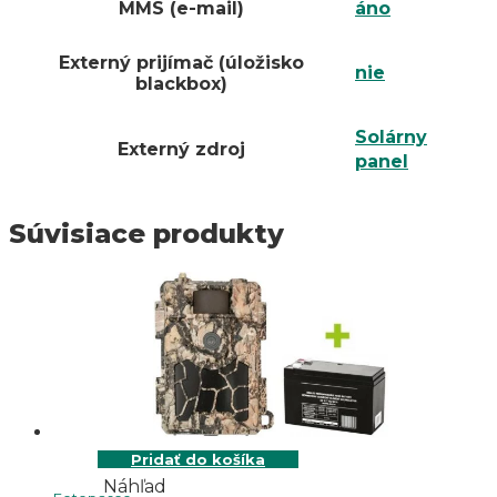
MMS (e-mail)
áno
Externý prijímač (úložisko
nie
blackbox)
Solárny
Externý zdroj
panel
Súvisiace produkty
Pridať do košíka
Náhľad