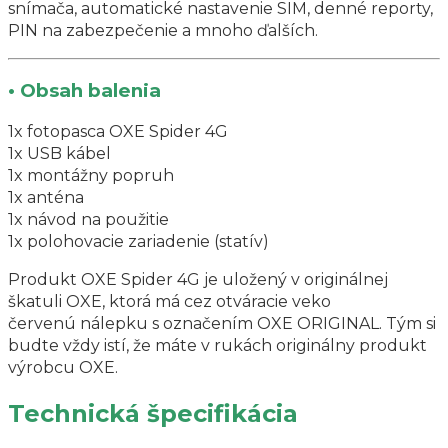
snímača, automatické nastavenie SIM, denné reporty,
PIN na zabezpečenie a mnoho ďalších.
• Obsah balenia
1x fotopasca OXE Spider 4G
1x USB kábel
1x montážny popruh
1x anténa
1x návod na použitie
1x polohovacie zariadenie (statív)
Produkt OXE Spider 4G je uložený v originálnej
škatuli OXE, ktorá má cez otváracie veko
červenú nálepku s označením OXE ORIGINAL. Tým si
budte vždy istí, že máte v rukách originálny produkt
výrobcu OXE.
Technická špecifikácia