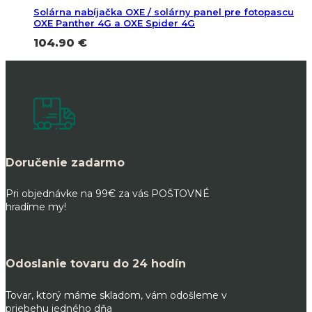
Solárna nabíjačka OXE / solárny panel pre fotopascu
OXE Panther 4G a OXE Spider 4G
104.90
€
Doručenie zadarmo
Pri objednávke na 99€ za vás POŠTOVNÉ
hradíme my!
Odoslanie tovaru do 24 hodín
Tovar, ktorý máme skladom, vám odošleme v
priebehu jedného dňa