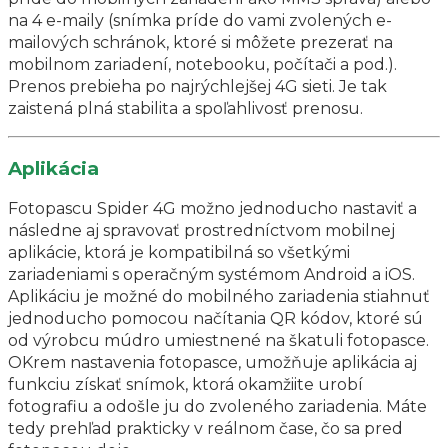
na 4 e-maily (snímka príde do vami zvolených e-
mailových schránok, ktoré si môžete prezerať na
mobilnom zariadení, notebooku, počítači a pod.).
Prenos prebieha po najrýchlejšej 4G sieti. Je tak
zaistená plná stabilita a spoľahlivosť prenosu.
Aplikácia
Fotopascu Spider 4G možno jednoducho nastaviť a
následne aj spravovať prostredníctvom mobilnej
aplikácie, ktorá je kompatibilná so všetkými
zariadeniami s operačným systémom Android a iOS.
Aplikáciu je možné do mobilného zariadenia stiahnuť
jednoducho pomocou načítania QR kódov, ktoré sú
od výrobcu múdro umiestnené na škatuli fotopasce.
OKrem nastavenia fotopasce, umožňuje aplikácia aj
funkciu získať snímok, ktorá okamžiite urobí
fotografiu a odošle ju do zvoleného zariadenia. Máte
tedy prehľad prakticky v reálnom čase, čo sa pred