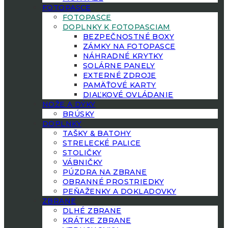
FOTOPASCE
FOTOPASCE
DOPLNKY K FOTOPASCIAM
BEZPEČNOSTNÉ BOXY
ZÁMKY NA FOTOPASCE
NÁHRADNÉ KRYTKY
SOLÁRNE PANELY
EXTERNÉ ZDROJE
PAMÄŤOVÉ KARTY
DIAĽKOVÉ OVLÁDANIE
NOŽE A DÝKY
BRÚSKY
DOPLNKY
TAŠKY & BATOHY
STRELECKÉ PALICE
STOLIČKY
VÁBNIČKY
PÚZDRA NA ZBRANE
OBRANNÉ PROSTRIEDKY
PEŇAŽENKY A DOKLADOVKY
ZBRANE
DLHÉ ZBRANE
KRÁTKE ZBRANE