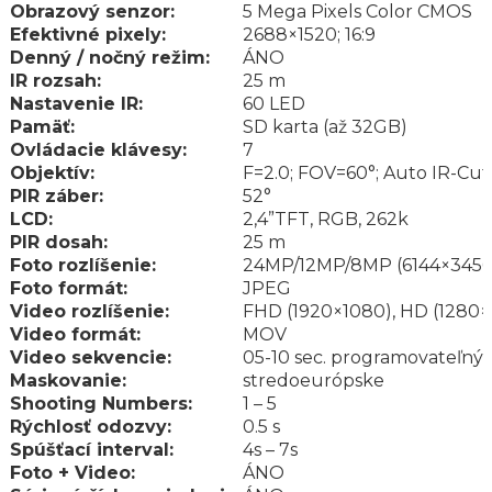
Obrazový senzor:
5 Mega Pixels Color CMOS
Efektivné pixely:
2688×1520; 16:9
Denný / nočný režim:
ÁNO
IR rozsah:
25 m
Nastavenie IR:
60 LED
Pamäť:
SD karta (až 32GB)
Ovládacie klávesy:
7
Objektív:
F=2.0; FOV=60°; Auto IR-Cut
PIR záber:
52°
LCD:
2,4”TFT, RGB, 262k
PIR dosah:
25 m
Foto rozlíšenie:
24MP/12MP/8MP (6144×3456
Foto formát:
JPEG
Video rozlíšenie:
FHD (1920×1080), HD (1280
Video formát:
MOV
Video sekvencie:
05-10 sec. programovateľný
Maskovanie:
stredoeurópske
Shooting Numbers:
1 – 5
Rýchlosť odozvy:
0.5 s
Spúšťací interval:
4s – 7s
Foto + Video:
ÁNO