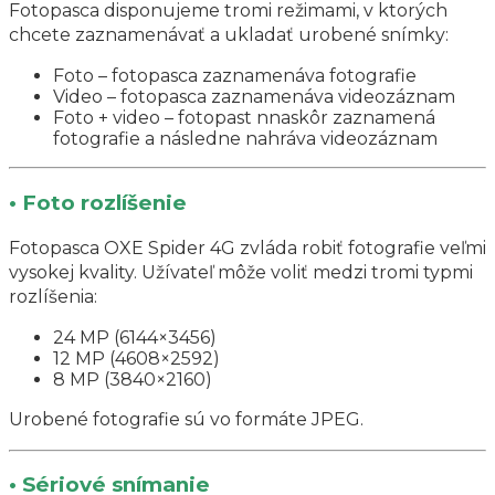
Fotopasca disponujeme tromi režimami, v ktorých
chcete zaznamenávať a ukladať urobené snímky:
Foto – fotopasca zaznamenáva fotografie
Video – fotopasca zaznamenáva videozáznam
Foto + video – fotopast nnaskôr zaznamená
fotografie a následne nahráva videozáznam
• Foto rozlíšenie
Fotopasca OXE Spider 4G zvláda robiť fotografie veľmi
vysokej kvality. Užívateľ môže voliť medzi tromi typmi
rozlíšenia:
24 MP (6144×3456)
12 MP (4608×2592)
8 MP (3840×2160)
Urobené fotografie sú vo formáte JPEG.
• Sériové snímanie