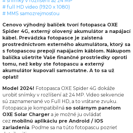
# snímky v rozlíšení až 24 MP
# full HD video (1920 x 1080)
# MMS samozrejmosťou
Cenovo výhodný balíček tvorí fotopasca OXE
Spider 4G, externý olovený akumulátor a napájací
kábel. Prevádzka fotopasce je zaistená
prostredníctvom externého akumulátora, ktorý sa
s fotopascou prepojí napájacím káblom. Nákupom
balíčka ušetríte Vaše finančné prostriedky oproti
tomu, než keby ste fotopascu a externý
akumulátor kupovali samostatne. A to sa už
oplatí!
Model 2024!
Fotopasca OXE Spider 4G dokáže
urobiť snímky v rozlíšení až 24 MP. Video sekvencie
sú zaznamenané vo Full HD, a to vrátane zvuku.
Fotopasca je kompatibilná
so solárnym panelom
OXE Solar Charger
a je možné ju ovládať
cez
mobilnú aplikáciu pre Android / iOS
zariadenia
. Poďme sa na túto fotopascu pozrieť