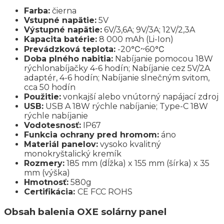
Farba:
čierna
Vstupné napätie:
5V
Výstupné napätie:
6V/3,6A; 9V/3A; 12V/2,3A
Kapacita batérie:
8 000 mAh (Li-Ion)
Prevádzková teplota:
-20℃~60℃
Doba plného nabitia:
Nabíjanie pomocou 18W
rýchlonabíjačky 4-6 hodín; Nabíjanie cez 5V/2A
adaptér, 4-6 hodín; Nabíjanie slnečným svitom,
cca 50 hodín
Použitie:
vonkajší alebo vnútorný napájací zdroj
USB:
USB A 18W rýchle nabíjanie; Type-C 18W
rýchle nabíjanie
Vodotesnosť:
IP67
Funkcia ochrany pred hromom:
áno
Materiál panelov:
vysoko kvalitný
monokryštalický kremík
Rozmery:
185 mm (dĺžka) x 155 mm (šírka) x 35
mm (výška)
Hmotnosť:
580g
Certifikácia:
CE FCC ROHS
Obsah balenia OXE solárny panel