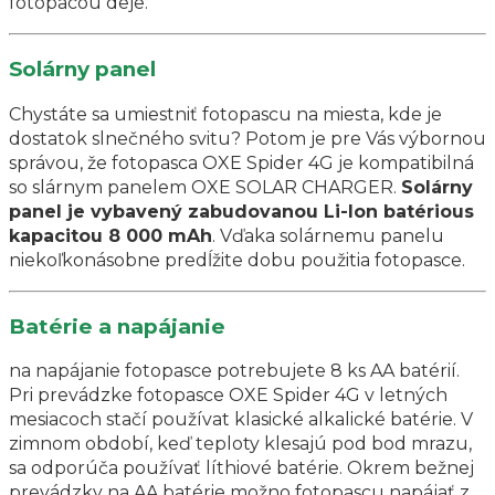
fotopacou deje.
Solárny panel
Chystáte sa umiestniť fotopascu na miesta, kde je
dostatok slnečného svitu? Potom je pre Vás výbornou
správou, že fotopasca OXE Spider 4G je kompatibilná
so slárnym panelem OXE SOLAR CHARGER.
Solárny
panel je vybavený zabudovanou Li-Ion batérious
kapacitou 8 000 mAh
. Vďaka solárnemu panelu
niekoľkonásobne predĺžite dobu použitia fotopasce.
Batérie a napájanie
na napájanie fotopasce potrebujete 8 ks AA batérií.
Pri prevádzke fotopasce OXE Spider 4G v letných
mesiacoch stačí používat klasické alkalické batérie. V
zimnom období, keď teploty klesajú pod bod mrazu,
sa odporúča používať líthiové batérie. Okrem bežnej
prevádzky na AA batérie možno fotopascu napájať z