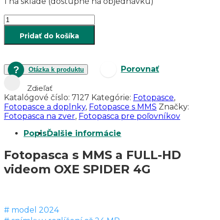
1 na sklade (dostupné na objednávku)
množstvo
Fotopasca
Pridať do košíka
s
MMS
a
full-
Porovnať
Otázka k produktu
HD
videom
Zdieľať
OXE
Katalógové číslo:
7127
Kategórie:
Fotopasce
,
SPIDER
Fotopasce a doplnky
,
Fotopasce s MMS
Značky:
4G
Fotopasca na zver
,
Fotopasca pre poľovníkov
+
solárny
Popis
Ďalšie informácie
panel
Fotopasca s MMS a FULL-HD
videom OXE SPIDER 4G
# model 2024