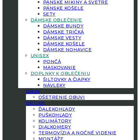
PÁNSKE MIKINY A SVETRE
PÁNSKE KOŠELE
SETY
DÁMSKE OBLEČENIE
DÁMSKE BUNDY
DÁMSKE TRIČKÁ
DÁMSKE VESTY
DÁMSKE KOŠELE
DÁMSKE NOHAVICE
UNISEX
PONČÁ
MASKOVANIE
DOPLNKY K OBLEČENIU
ŠILTOVKY A ČIAPKY
NÁVLEKY
OBUV
OŠETRENIE OBUVI
OPTIKA
ĎALEKOHĽADY
PUŠKOHĽADY
KOLIMÁTORY
DIAĽKOMERY
TERMOVÍZIA A NOČNÉ VIDENIE
MONTÁŽE