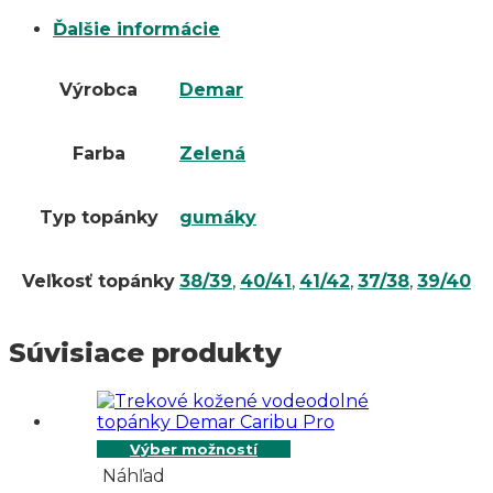
Ďalšie informácie
Výrobca
Demar
Farba
Zelená
Typ topánky
gumáky
Veľkosť topánky
38/39
,
40/41
,
41/42
,
37/38
,
39/40
Súvisiace produkty
Výber možností
Náhľad