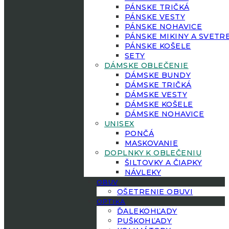
PÁNSKE TRIČKÁ
PÁNSKE VESTY
PÁNSKE NOHAVICE
PÁNSKE MIKINY A SVETR
PÁNSKE KOŠELE
SETY
DÁMSKE OBLEČENIE
DÁMSKE BUNDY
DÁMSKE TRIČKÁ
DÁMSKE VESTY
DÁMSKE KOŠELE
DÁMSKE NOHAVICE
UNISEX
PONČÁ
MASKOVANIE
DOPLNKY K OBLEČENIU
ŠILTOVKY A ČIAPKY
NÁVLEKY
OBUV
OŠETRENIE OBUVI
OPTIKA
ĎALEKOHĽADY
PUŠKOHĽADY