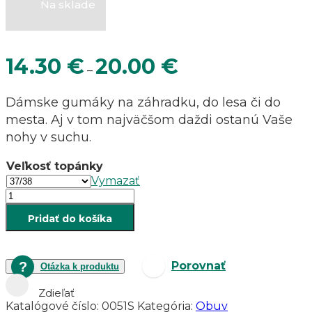
Na sklade
Price
14.30
€
20.00
€
–
range:
14.30 €
Dámske gumáky na záhradku, do lesa či do
through
mesta. Aj v tom najväčšom daždi ostanú Vaše
20.00 €
nohy v suchu.
Veľkosť topánky
Vymazať
množstvo
Dámske
Pridať do košíka
tmavo-
zelené
gumáky
Demar
Porovnať
Otázka k produktu
Rainny
S
Zdieľať
Katalógové číslo:
0051S
Kategória:
Obuv