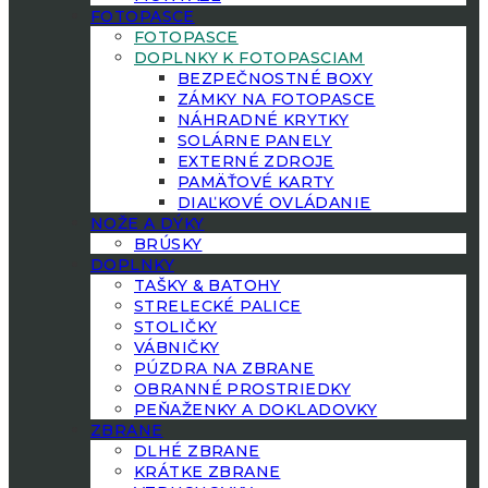
FOTOPASCE
FOTOPASCE
DOPLNKY K FOTOPASCIAM
BEZPEČNOSTNÉ BOXY
ZÁMKY NA FOTOPASCE
NÁHRADNÉ KRYTKY
SOLÁRNE PANELY
EXTERNÉ ZDROJE
PAMÄŤOVÉ KARTY
DIAĽKOVÉ OVLÁDANIE
NOŽE A DÝKY
BRÚSKY
DOPLNKY
TAŠKY & BATOHY
STRELECKÉ PALICE
STOLIČKY
VÁBNIČKY
PÚZDRA NA ZBRANE
OBRANNÉ PROSTRIEDKY
PEŇAŽENKY A DOKLADOVKY
ZBRANE
DLHÉ ZBRANE
KRÁTKE ZBRANE