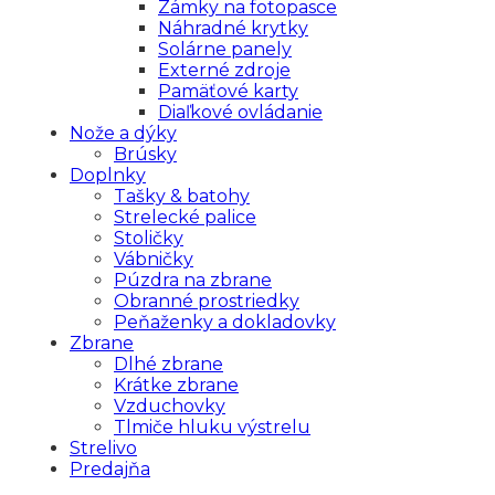
Zámky na fotopasce
Náhradné krytky
Solárne panely
Externé zdroje
Pamäťové karty
Diaľkové ovládanie
Nože a dýky
Brúsky
Doplnky
Tašky & batohy
Strelecké palice
Stoličky
Vábničky
Púzdra na zbrane
Obranné prostriedky
Peňaženky a dokladovky
Zbrane
Dlhé zbrane
Krátke zbrane
Vzduchovky
Tlmiče hluku výstrelu
Strelivo
Predajňa