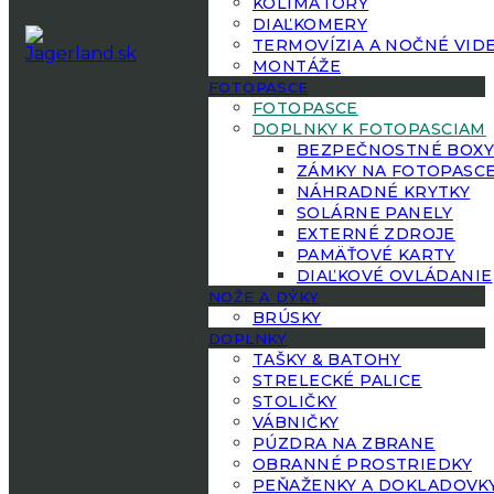
KOLIMÁTORY
DIAĽKOMERY
TERMOVÍZIA A NOČNÉ VID
MONTÁŽE
FOTOPASCE
FOTOPASCE
DOPLNKY K FOTOPASCIAM
BEZPEČNOSTNÉ BOX
ZÁMKY NA FOTOPASC
NÁHRADNÉ KRYTKY
SOLÁRNE PANELY
EXTERNÉ ZDROJE
PAMÄŤOVÉ KARTY
DIAĽKOVÉ OVLÁDANIE
NOŽE A DÝKY
BRÚSKY
DOPLNKY
TAŠKY & BATOHY
STRELECKÉ PALICE
STOLIČKY
VÁBNIČKY
PÚZDRA NA ZBRANE
OBRANNÉ PROSTRIEDKY
PEŇAŽENKY A DOKLADOVK