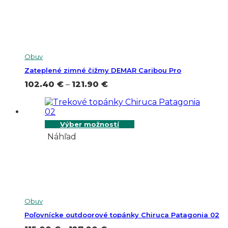
Obuv
Zateplené zimné čižmy DEMAR Caribou Pro
Price
102.40
€
–
121.90
€
range:
102.40 €
through
121.90 €
Výber možností
Náhľad
Obuv
Poľovnícke outdoorové topánky Chiruca Patagonia 02