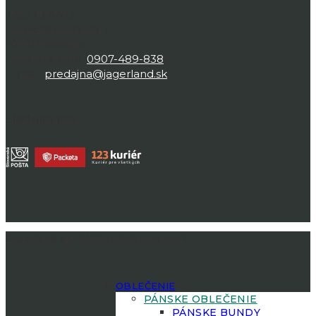
JAGERLAND,
Bojnická cesta 45D,
97101 Prievidza
Zavolajte nám:
0907-489-838
E-mail:
predajna@jagerland.sk
Sledujte nás
Jagerland.sk
| Všetky práva vyhradené.
OBLEČENIE
PÁNSKE OBLEČENIE
PÁNSKE BUNDY