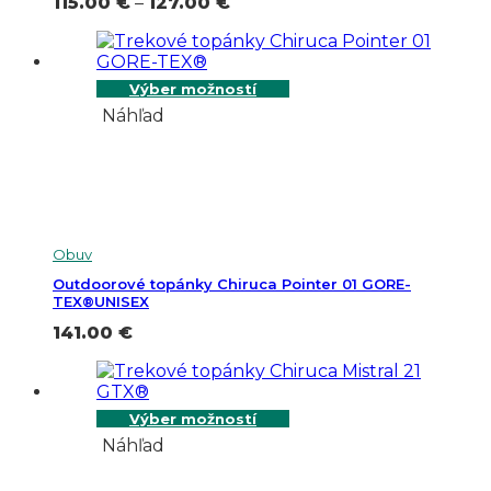
Price
115.00
€
–
127.00
€
range:
115.00 €
through
127.00 €
Výber možností
Náhľad
Obuv
Outdoorové topánky Chiruca Pointer 01 GORE-
TEX®UNISEX
141.00
€
Výber možností
Náhľad