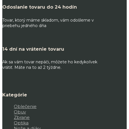
Odoslanie tovaru do 24 hodín
Tovar, ktorý máme skladom, vám odošleme v
priebehu jedného dňa
14 dní na vrátenie tovaru
Ak sa vám tovar nepáči, môžete ho kedykoľvek
vrátiť. Máte na to až 2 týždne.
Kategórie
Oblečenie
Obuv
Zbrane
Optika
Nože a dýky