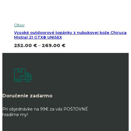
Obuv
Vysoké outdoorové topánky z nubukovej kože Chiruca
Mistral 21 GTX® UNISEX
Price
252.00
€
–
269.00
€
range:
252.00 €
through
269.00 €
Doručenie zadarmo
Pri objednávke na 99€ za vás POŠTOVNÉ
hradíme my!