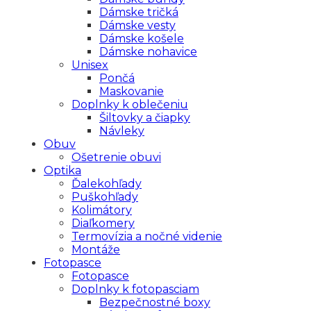
Dámske tričká
Dámske vesty
Dámske košele
Dámske nohavice
Unisex
Pončá
Maskovanie
Doplnky k oblečeniu
Šiltovky a čiapky
Návleky
Obuv
Ošetrenie obuvi
Optika
Ďalekohľady
Puškohľady
Kolimátory
Diaľkomery
Termovízia a nočné videnie
Montáže
Fotopasce
Fotopasce
Doplnky k fotopasciam
Bezpečnostné boxy