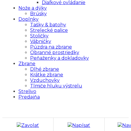
Diaľkové ovládanie
Nože a dýky
Brúsky
Doplnky
Tašky & batohy
Strelecké palice
Stoličky
Vábničky
Púzdra na zbrane
Obranné prostriedky
Peňaženky a dokladovky
Zbrane
Dlhé zbrane
Krátke zbrane
Vzduchovky
Tlmiče hluku výstrelu
Strelivo
Predajňa
Zavolať
Napísať
Nav