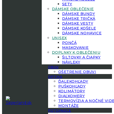
SETY
DÁMSKE OBLEČENIE
DÁMSKE BUNDY
DÁMSKE TRIČKÁ
DÁMSKE VESTY
DÁMSKE KOŠELE
DÁMSKE NOHAVICE
UNISEX
PONČÁ
MASKOVANIE
DOPLNKY K OBLEČENIU
ŠILTOVKY A ČIAPKY
NÁVLEKY
OBUV
OŠETRENIE OBUVI
OPTIKA
ĎALEKOHĽADY
PUŠKOHĽADY
KOLIMÁTORY
DIAĽKOMERY
TERMOVÍZIA A NOČNÉ VID
MONTÁŽE
FOTOPASCE