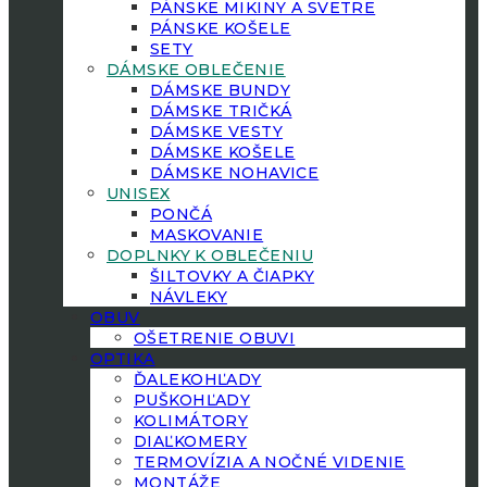
PÁNSKE MIKINY A SVETRE
PÁNSKE KOŠELE
SETY
DÁMSKE OBLEČENIE
DÁMSKE BUNDY
DÁMSKE TRIČKÁ
DÁMSKE VESTY
DÁMSKE KOŠELE
DÁMSKE NOHAVICE
UNISEX
PONČÁ
MASKOVANIE
DOPLNKY K OBLEČENIU
ŠILTOVKY A ČIAPKY
NÁVLEKY
OBUV
OŠETRENIE OBUVI
OPTIKA
ĎALEKOHĽADY
PUŠKOHĽADY
KOLIMÁTORY
DIAĽKOMERY
TERMOVÍZIA A NOČNÉ VIDENIE
MONTÁŽE