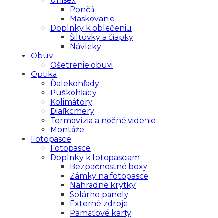
Unisex
Pončá
Maskovanie
Doplnky k oblečeniu
Šiltovky a čiapky
Návleky
Obuv
Ošetrenie obuvi
Optika
Ďalekohľady
Puškohľady
Kolimátory
Diaľkomery
Termovízia a nočné videnie
Montáže
Fotopasce
Fotopasce
Doplnky k fotopasciam
Bezpečnostné boxy
Zámky na fotopasce
Náhradné krytky
Solárne panely
Externé zdroje
Pamäťové karty