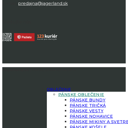
E-mail:
predajna@jagerland.sk
Sledujte nás
Jagerland.sk
| Všetky práva vyhradené.
OBLEČENIE
PÁNSKE OBLEČENIE
PÁNSKE BUNDY
PÁNSKE TRIČKÁ
PÁNSKE VESTY
PÁNSKE NOHAVICE
PÁNSKE MIKINY A SVETR
PÁNSKE KOŠELE