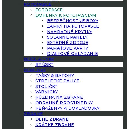
FOTOPASCE
FOTOPASCE
DOPLNKY K FOTOPASCIAM
BEZPEČNOSTNÉ BOXY
ZÁMKY NA FOTOPASCE
NÁHRADNÉ KRYTKY
SOLÁRNE PANELY
EXTERNÉ ZDROJE
PAMÄŤOVÉ KARTY
DIAĽKOVÉ OVLÁDANIE
NOŽE A DÝKY
BRÚSKY
DOPLNKY
TAŠKY & BATOHY
STRELECKÉ PALICE
STOLIČKY
VÁBNIČKY
PÚZDRA NA ZBRANE
OBRANNÉ PROSTRIEDKY
PEŇAŽENKY A DOKLADOVKY
ZBRANE
DLHÉ ZBRANE
KRÁTKE ZBRANE