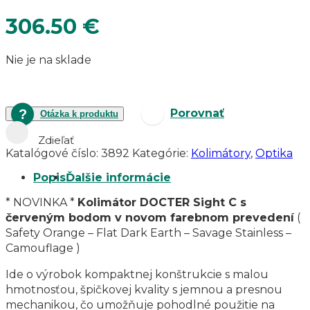
306.50
€
Nie je na sklade
Porovnať
Otázka k produktu
Zdieľať
Katalógové číslo:
3892
Kategórie:
Kolimátory
,
Optika
Popis
Ďalšie informácie
* NOVINKA *
Kolimátor DOCTER Sight C s
červeným bodom v novom farebnom prevedení
(
Safety Orange – Flat Dark Earth – Savage Stainless –
Camouflage )
Ide o výrobok kompaktnej konštrukcie s malou
hmotnosťou, špičkovej kvality s jemnou a presnou
mechanikou, čo umožňuje pohodlné použitie na