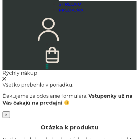
STRELIVO
PREDAJŇA
0.00
€
0
Rýchly nákup
Všetko prebehlo v poriadku.
Ďakujeme za odoslanie formulára.
Vstupenky už na
Vás čakajú na predajni
×
Otázka k produktu