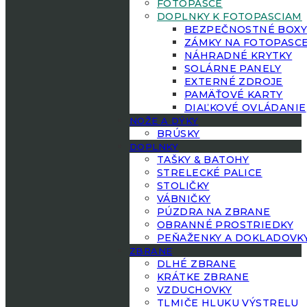
FOTOPASCE
DOPLNKY K FOTOPASCIAM
BEZPEČNOSTNÉ BOX
ZÁMKY NA FOTOPASC
NÁHRADNÉ KRYTKY
SOLÁRNE PANELY
EXTERNÉ ZDROJE
PAMÄŤOVÉ KARTY
DIAĽKOVÉ OVLÁDANIE
NOŽE A DÝKY
BRÚSKY
DOPLNKY
TAŠKY & BATOHY
STRELECKÉ PALICE
STOLIČKY
VÁBNIČKY
PÚZDRA NA ZBRANE
OBRANNÉ PROSTRIEDKY
PEŇAŽENKY A DOKLADOVK
ZBRANE
DLHÉ ZBRANE
KRÁTKE ZBRANE
VZDUCHOVKY
TLMIČE HLUKU VÝSTRELU