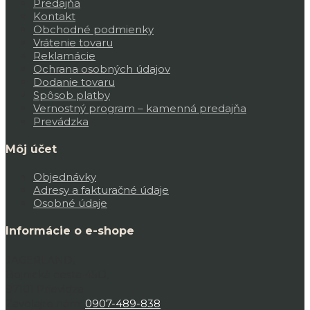
Predajňa
Kontakt
Obchodné podmienky
Vrátenie tovaru
Reklamácie
Ochrana osobných údajov
Dodanie tovaru
Spôsob platby
Vernostný program – kamenná predajňa
Prevádzka
Môj účet
Objednávky
Adresy a fakturačné údaje
Osobné údaje
Informácie o e-shope
JAGERLAND,
Bojnická cesta 45D,
97101 Prievidza
Zavolajte nám:
0907-489-838