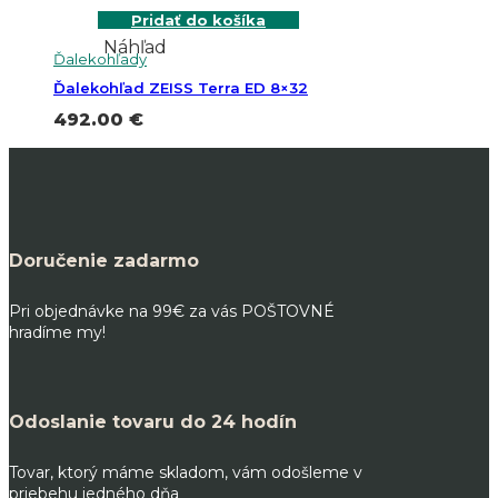
Pridať do košíka
Náhľad
Ďalekohľady
Ďalekohľad ZEISS Terra ED 8×32
492.00
€
Doručenie zadarmo
Pri objednávke na 99€ za vás POŠTOVNÉ
hradíme my!
Odoslanie tovaru do 24 hodín
Tovar, ktorý máme skladom, vám odošleme v
priebehu jedného dňa