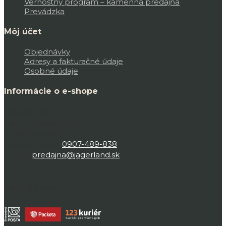
Vernostný program – kamenná predajňa
Prevádzka
Môj účet
Objednávky
Adresy a fakturačné údaje
Osobné údaje
Informácie o e-shope
JAGERLAND,
Bojnická cesta 45D,
97101 Prievidza
Zavolajte nám:
0907-489-838
E-mail:
predajna@jagerland.sk
Sledujte nás