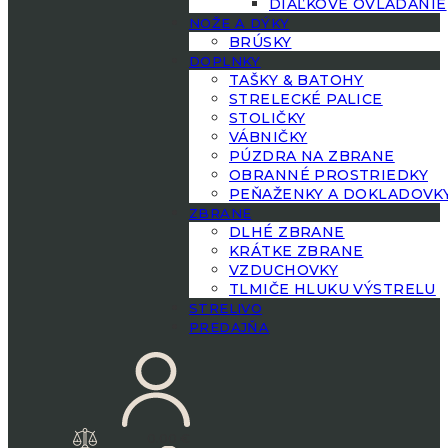
DIAĽKOVÉ OVLÁDANIE
NOŽE A DÝKY
BRÚSKY
DOPLNKY
TAŠKY & BATOHY
STRELECKÉ PALICE
STOLIČKY
VÁBNIČKY
PÚZDRA NA ZBRANE
OBRANNÉ PROSTRIEDKY
PEŇAŽENKY A DOKLADOVK
ZBRANE
DLHÉ ZBRANE
KRÁTKE ZBRANE
VZDUCHOVKY
TLMIČE HLUKU VÝSTRELU
STRELIVO
PREDAJŇA
0.00
€