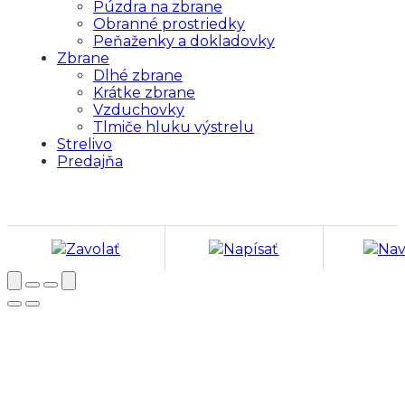
Púzdra na zbrane
Obranné prostriedky
Peňaženky a dokladovky
Zbrane
Dlhé zbrane
Krátke zbrane
Vzduchovky
Tlmiče hluku výstrelu
Strelivo
Predajňa
Zavolať
Napísať
Nav