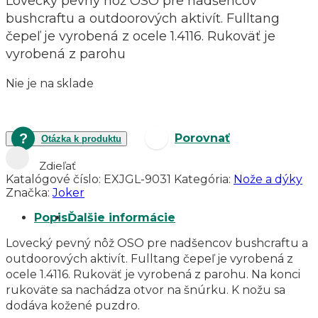
Lovecký pevný nôž OSO pre nadšencov
bushcraftu a outdoorových aktivít. Fulltang
čepeľ je vyrobená z ocele 1.4116. Rukoväť je
vyrobená z parohu
Nie je na sklade
Porovnať
Otázka k produktu
Zdieľať
Katalógové číslo:
EXJGL-9031
Kategória:
Nože a dýky
Značka:
Joker
Popis
Ďalšie informácie
Lovecký pevný nôž OSO pre nadšencov bushcraftu a
outdoorových aktivít. Fulltang čepeľ je vyrobená z
ocele 1.4116. Rukoväť je vyrobená z parohu. Na konci
rukoväte sa nachádza otvor na šnúrku. K nožu sa
dodáva kožené puzdro.