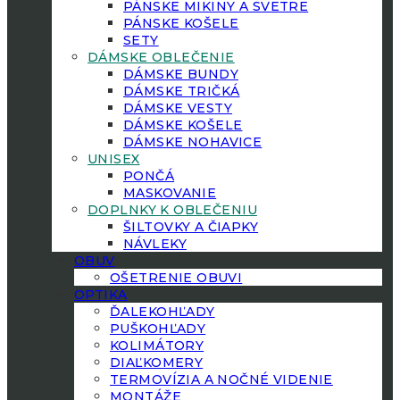
PÁNSKE MIKINY A SVETRE
PÁNSKE KOŠELE
SETY
DÁMSKE OBLEČENIE
DÁMSKE BUNDY
DÁMSKE TRIČKÁ
DÁMSKE VESTY
DÁMSKE KOŠELE
DÁMSKE NOHAVICE
UNISEX
PONČÁ
MASKOVANIE
DOPLNKY K OBLEČENIU
ŠILTOVKY A ČIAPKY
NÁVLEKY
OBUV
OŠETRENIE OBUVI
OPTIKA
ĎALEKOHĽADY
PUŠKOHĽADY
KOLIMÁTORY
DIAĽKOMERY
TERMOVÍZIA A NOČNÉ VIDENIE
MONTÁŽE