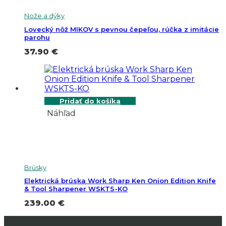
Nože a dýky
Lovecký nôž MIKOV s pevnou čepeľou, rúčka z imitácie
parohu
37.90
€
Pridať do košíka
Náhľad
Brúsky
Elektrická brúska Work Sharp Ken Onion Edition Knife
& Tool Sharpener WSKTS-KO
239.00
€