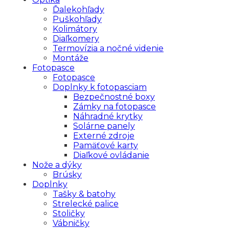
Ďalekohľady
Puškohľady
Kolimátory
Diaľkomery
Termovízia a nočné videnie
Montáže
Fotopasce
Fotopasce
Doplnky k fotopasciam
Bezpečnostné boxy
Zámky na fotopasce
Náhradné krytky
Solárne panely
Externé zdroje
Pamäťové karty
Diaľkové ovládanie
Nože a dýky
Brúsky
Doplnky
Tašky & batohy
Strelecké palice
Stoličky
Vábničky