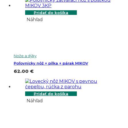
Pridať do košíka
Náhľad
Nože a dýky
Poľovnícky nôž + pílka + párak MIKOV
62.00
€
Pridať do košíka
Náhľad