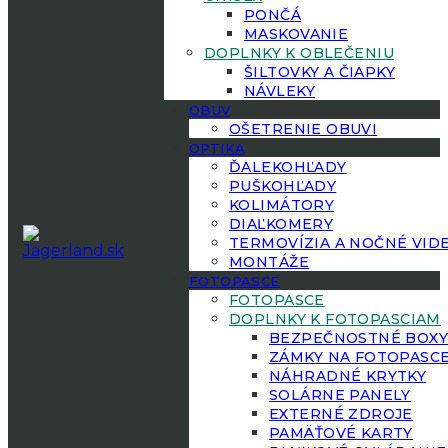
PONČÁ
MASKOVANIE
DOPLNKY K OBLEČENIU
ŠILTOVKY A ČIAPKY
NÁVLEKY
OBUV
OŠETRENIE OBUVI
OPTIKA
ĎALEKOHĽADY
PUŠKOHĽADY
KOLIMÁTORY
DIAĽKOMERY
TERMOVÍZIA A NOČNÉ VID
MONTÁŽE
FOTOPASCE
FOTOPASCE
DOPLNKY K FOTOPASCIAM
BEZPEČNOSTNÉ BOX
ZÁMKY NA FOTOPASC
NÁHRADNÉ KRYTKY
SOLÁRNE PANELY
EXTERNÉ ZDROJE
PAMÄŤOVÉ KARTY