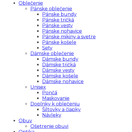
Oblečenie
Pánske oblečenie
Pánske bundy
Pánske tričká
Pánske vesty
Pánske nohavice
Pánske mikiny a svetre
Pánske košele
Sety
Dámske oblečenie
Dámske bundy
Dámske tričká
Dámske vesty
Dámske košele
Dámske nohavice
Unisex
Pončá
Maskovanie
Doplnky k oblečeniu
Šiltovky a čiapky
Návleky
Obuv
Ošetrenie obuvi
Optika