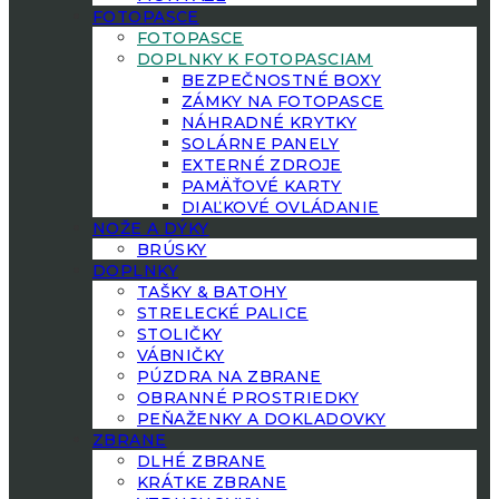
FOTOPASCE
FOTOPASCE
DOPLNKY K FOTOPASCIAM
BEZPEČNOSTNÉ BOXY
ZÁMKY NA FOTOPASCE
NÁHRADNÉ KRYTKY
SOLÁRNE PANELY
EXTERNÉ ZDROJE
PAMÄŤOVÉ KARTY
DIAĽKOVÉ OVLÁDANIE
NOŽE A DÝKY
BRÚSKY
DOPLNKY
TAŠKY & BATOHY
STRELECKÉ PALICE
STOLIČKY
VÁBNIČKY
PÚZDRA NA ZBRANE
OBRANNÉ PROSTRIEDKY
PEŇAŽENKY A DOKLADOVKY
ZBRANE
DLHÉ ZBRANE
KRÁTKE ZBRANE