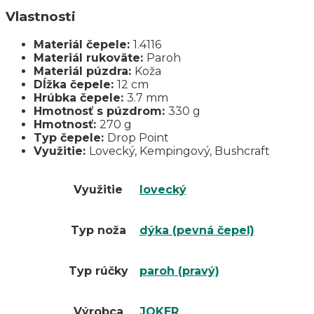
Vlastnosti
Materiál čepele:
1.4116
Materiál rukoväte:
Paroh
Materiál púzdra:
Koža
Dĺžka čepele:
12 cm
Hrúbka čepele:
3.7 mm
Hmotnosť s púzdrom:
330 g
Hmotnosť:
270 g
Typ čepele:
Drop Point
Využitie:
Lovecký, Kempingový, Bushcraft
Využitie
lovecký
Typ noža
dýka (pevná čepeľ)
Typ rúčky
paroh (pravý)
Výrobca
JOKER