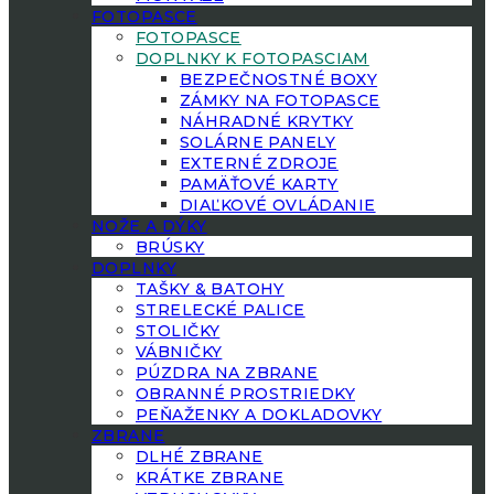
FOTOPASCE
FOTOPASCE
DOPLNKY K FOTOPASCIAM
BEZPEČNOSTNÉ BOXY
ZÁMKY NA FOTOPASCE
NÁHRADNÉ KRYTKY
SOLÁRNE PANELY
EXTERNÉ ZDROJE
PAMÄŤOVÉ KARTY
DIAĽKOVÉ OVLÁDANIE
NOŽE A DÝKY
BRÚSKY
DOPLNKY
TAŠKY & BATOHY
STRELECKÉ PALICE
STOLIČKY
VÁBNIČKY
PÚZDRA NA ZBRANE
OBRANNÉ PROSTRIEDKY
PEŇAŽENKY A DOKLADOVKY
ZBRANE
DLHÉ ZBRANE
KRÁTKE ZBRANE