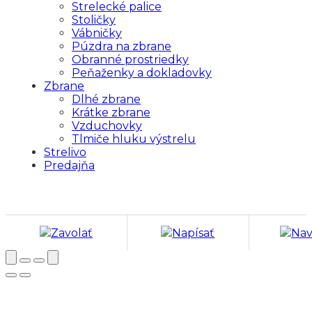
Strelecké palice
Stoličky
Vábničky
Púzdra na zbrane
Obranné prostriedky
Peňaženky a dokladovky
Zbrane
Dlhé zbrane
Krátke zbrane
Vzduchovky
Tlmiče hluku výstrelu
Strelivo
Predajňa
Zavolať
Napísať
Nav