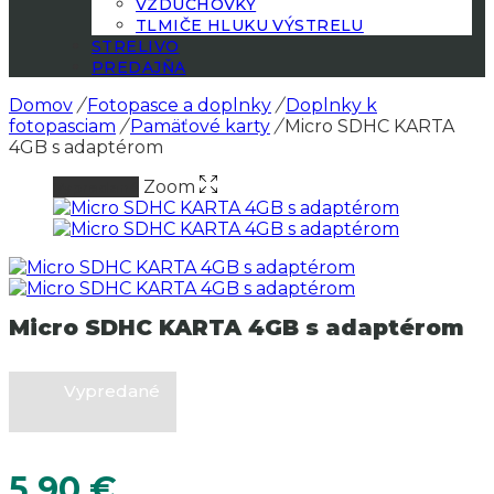
VZDUCHOVKY
TLMIČE HLUKU VÝSTRELU
STRELIVO
PREDAJŇA
Domov
/
Fotopasce a doplnky
/
Doplnky k
fotopasciam
/
Pamäťové karty
/
Micro SDHC KARTA
4GB s adaptérom
Zoom
Vypredané
Micro SDHC KARTA 4GB s adaptérom
Vypredané
5.90
€