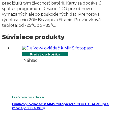
predlžujú tým životnosť batérií. Karty sa dodávajú
spolu s programom RescuePRO pre obnovu
vymazaných alebo poškodených dát. Prenosová
rýchlosť: min 20MB/s zápis a čítanie. Prevádzková
teplota: od -25°C do +85°C.
Súvisiace produkty
Pridať do košíka
Náhľad
Diaľkové ovládanie
Diaľkový ovládač k MMS fotopasci SCOUT GUARD (pre
modely 550 a 880)