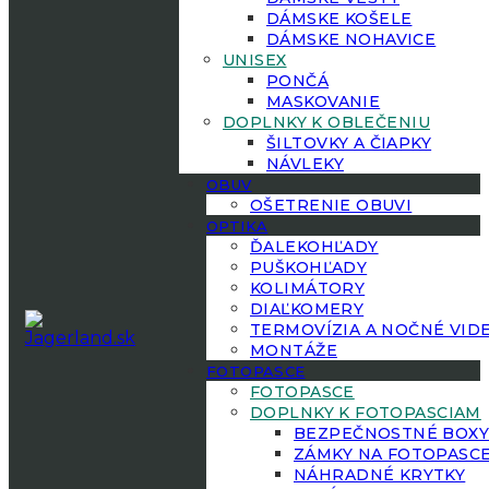
DÁMSKE KOŠELE
DÁMSKE NOHAVICE
UNISEX
PONČÁ
MASKOVANIE
DOPLNKY K OBLEČENIU
ŠILTOVKY A ČIAPKY
NÁVLEKY
OBUV
OŠETRENIE OBUVI
OPTIKA
ĎALEKOHĽADY
PUŠKOHĽADY
KOLIMÁTORY
DIAĽKOMERY
TERMOVÍZIA A NOČNÉ VID
MONTÁŽE
FOTOPASCE
FOTOPASCE
DOPLNKY K FOTOPASCIAM
BEZPEČNOSTNÉ BOX
ZÁMKY NA FOTOPASC
NÁHRADNÉ KRYTKY