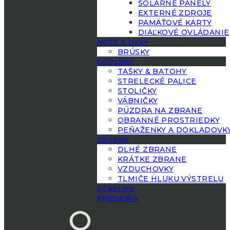
SOLÁRNE PANELY
EXTERNÉ ZDROJE
PAMÄŤOVÉ KARTY
DIAĽKOVÉ OVLÁDANIE
NOŽE A DÝKY
BRÚSKY
DOPLNKY
TAŠKY & BATOHY
STRELECKÉ PALICE
STOLIČKY
VÁBNIČKY
PÚZDRA NA ZBRANE
OBRANNÉ PROSTRIEDKY
PEŇAŽENKY A DOKLADOVK
ZBRANE
DLHÉ ZBRANE
KRÁTKE ZBRANE
VZDUCHOVKY
TLMIČE HLUKU VÝSTRELU
STRELIVO
PREDAJŇA