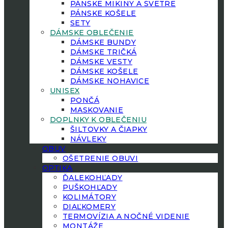
PÁNSKE MIKINY A SVETRE
PÁNSKE KOŠELE
SETY
DÁMSKE OBLEČENIE
DÁMSKE BUNDY
DÁMSKE TRIČKÁ
DÁMSKE VESTY
DÁMSKE KOŠELE
DÁMSKE NOHAVICE
UNISEX
PONČÁ
MASKOVANIE
DOPLNKY K OBLEČENIU
ŠILTOVKY A ČIAPKY
NÁVLEKY
OBUV
OŠETRENIE OBUVI
OPTIKA
ĎALEKOHĽADY
PUŠKOHĽADY
KOLIMÁTORY
DIAĽKOMERY
TERMOVÍZIA A NOČNÉ VIDENIE
MONTÁŽE