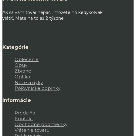
Ak sa vám tovar nepáči, môžete ho kedykoľvek
vrátiť. Máte na to až 2 týždne.
Kategórie
Oblečenie
Obuv
Zbrane
Optika
Nože a dýky
Poľovnícke doplnky
Informácie
Predajňa
Kontakt
Obchodné podmienky
Vrátenie tovaru
Reklamácie