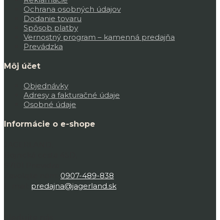
Ochrana osobných údajov
Dodanie tovaru
Spôsob platby
Vernostný program – kamenná predajňa
Prevádzka
Môj účet
Objednávky
Adresy a fakturačné údaje
Osobné údaje
Informácie o e-shope
JAGERLAND,
Bojnická cesta 45D,
97101 Prievidza
Zavolajte nám:
0907-489-838
E-mail:
predajna@jagerland.sk
Sledujte nás