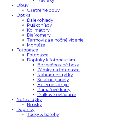
Návleky
Obuv
Ošetrenie obuvi
Optika
Ďalekohľady
Puškohľady
Kolimátory
Diaľkomery
Termovízia a nočné videnie
Montáže
Fotopasce
Fotopasce
Doplnky k fotopasciam
Bezpečnostné boxy
Zámky na fotopasce
Náhradné krytky
Solárne panely
Externé zdroje
Pamäťové karty
Diaľkové ovládanie
Nože a dýky
Brúsky
Doplnky
Tašky & batohy