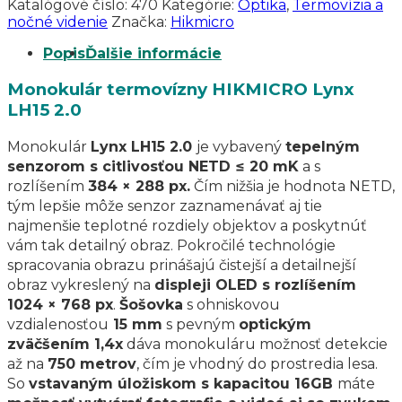
Katalógové číslo:
470
Kategórie:
Optika
,
Termovízia a
nočné videnie
Značka:
Hikmicro
Popis
Ďalšie informácie
Monokulár termovízny HIKMICRO Lynx
LH15 2.0
Monokulár
Lynx LH15 2.0
je vybavený
tepelným
senzorom s citlivosťou NETD ≤ 20 mK
a s
rozlíšením
384 × 288 px.
Čím nižšia je hodnota NETD,
tým lepšie môže senzor zaznamenávať aj tie
najmenšie teplotné rozdiely objektov a poskytnúť
vám tak detailný obraz. Pokročilé technológie
spracovania obrazu prinášajú čistejší a detailnejší
obraz vykreslený na
displeji OLED s rozlíšením
1024 × 768 px
.
Šošovka
s ohniskovou
vzdialenosťou
15 mm
s pevným
optickým
zväčšením 1,4x
dáva monokuláru možnosť detekcie
až na
750 metrov
, čím je vhodný do prostredia lesa.
So
vstavaným úložiskom s kapacitou 16GB
máte