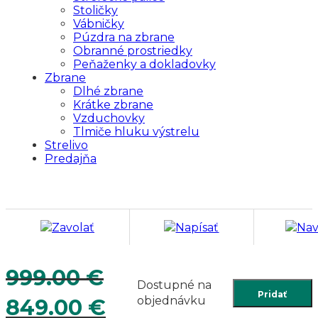
Stoličky
Vábničky
Púzdra na zbrane
Obranné prostriedky
Peňaženky a dokladovky
Zbrane
Dlhé zbrane
Krátke zbrane
Vzduchovky
Tlmiče hluku výstrelu
Strelivo
Predajňa
Zavolať
Napísať
Nav
999.00
€
Dostupné na
Pridať
Pôvodná
Aktuálna
objednávku
849.00
€
cena
cena