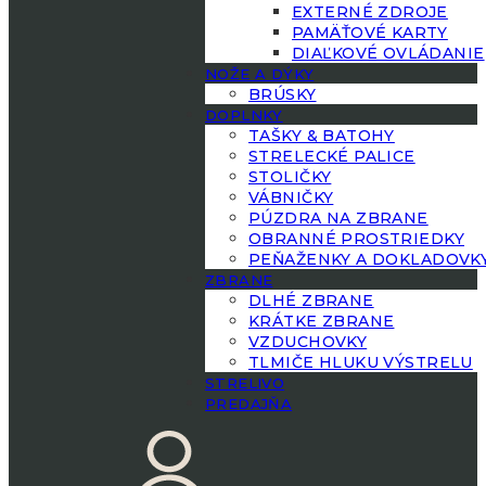
EXTERNÉ ZDROJE
PAMÄŤOVÉ KARTY
DIAĽKOVÉ OVLÁDANIE
NOŽE A DÝKY
BRÚSKY
DOPLNKY
TAŠKY & BATOHY
STRELECKÉ PALICE
STOLIČKY
VÁBNIČKY
PÚZDRA NA ZBRANE
OBRANNÉ PROSTRIEDKY
PEŇAŽENKY A DOKLADOVK
ZBRANE
DLHÉ ZBRANE
KRÁTKE ZBRANE
VZDUCHOVKY
TLMIČE HLUKU VÝSTRELU
STRELIVO
PREDAJŇA