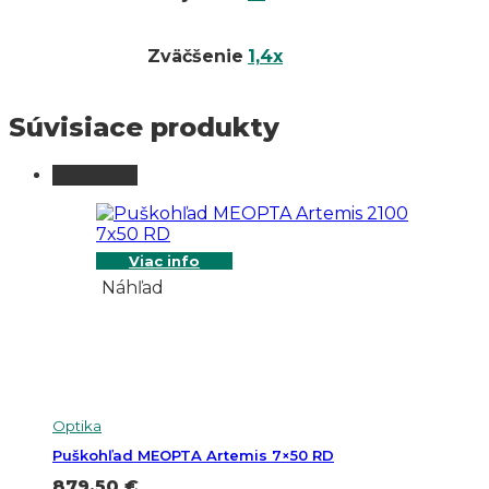
Zväčšenie
1,4x
Súvisiace produkty
Vypredané
Viac info
Náhľad
Optika
Puškohľad MEOPTA Artemis 7×50 RD
879.50
€