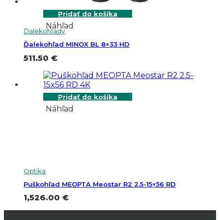
Pridať do košíka
Náhľad
Ďalekohľady
Ďalekohľad MINOX BL 8×33 HD
511.50
€
Pridať do košíka
Náhľad
Optika
Puškohľad MEOPTA Meostar R2 2.5-15×56 RD
1,526.00
€