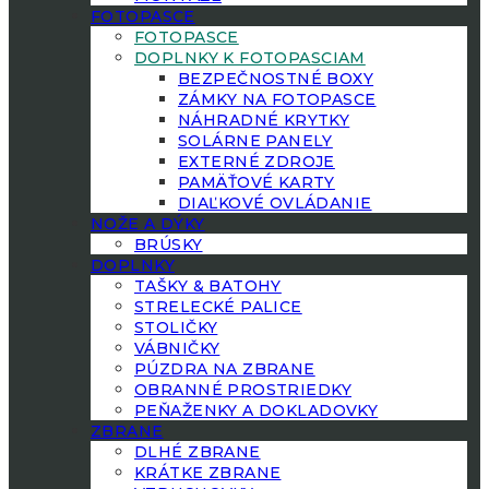
FOTOPASCE
FOTOPASCE
DOPLNKY K FOTOPASCIAM
BEZPEČNOSTNÉ BOXY
ZÁMKY NA FOTOPASCE
NÁHRADNÉ KRYTKY
SOLÁRNE PANELY
EXTERNÉ ZDROJE
PAMÄŤOVÉ KARTY
DIAĽKOVÉ OVLÁDANIE
NOŽE A DÝKY
BRÚSKY
DOPLNKY
TAŠKY & BATOHY
STRELECKÉ PALICE
STOLIČKY
VÁBNIČKY
PÚZDRA NA ZBRANE
OBRANNÉ PROSTRIEDKY
PEŇAŽENKY A DOKLADOVKY
ZBRANE
DLHÉ ZBRANE
KRÁTKE ZBRANE