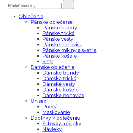
Hľadať:
Oblečenie
Pánske oblečenie
Pánske bundy
Pánske tričká
Pánske vesty
Pánske nohavice
Pánske mikiny a svetre
Pánske košele
Sety
Dámske oblečenie
Dámske bundy
Dámske tričká
Dámske vesty
Dámske košele
Dámske nohavice
Unisex
Pončá
Maskovanie
Doplnky k oblečeniu
Šiltovky a čiapky
Návleky