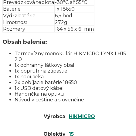
Prevádzková teplota
-30°C až 55°C
Batérie
1x 18650
Výdrž batérie
6,5 hod
Hmotnosť
272g
Rozmery
164 x 56 x 61 mm
Obsah balenia:
Termovízny monokulár HIKMICRO LYNX LH15
2.0
1x ochranný látkový obal
1x popruh na zápästie
1x nabíjačka
2x dobíjacie batérie 18650
1x USB dátový kábel
Handrička na optiku
Návod v češtine a slovenčine
Výrobca
HIKMICRO
Objektív
15