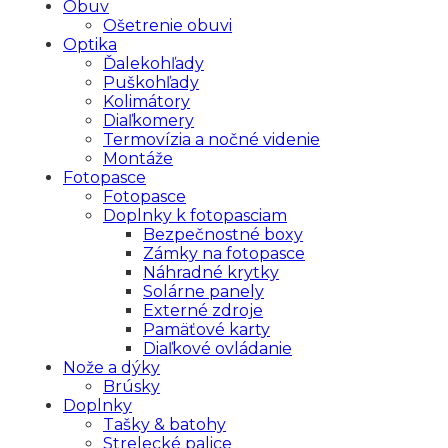
Obuv
Ošetrenie obuvi
Optika
Ďalekohľady
Puškohľady
Kolimátory
Diaľkomery
Termovízia a nočné videnie
Montáže
Fotopasce
Fotopasce
Doplnky k fotopasciam
Bezpečnostné boxy
Zámky na fotopasce
Náhradné krytky
Solárne panely
Externé zdroje
Pamäťové karty
Diaľkové ovládanie
Nože a dýky
Brúsky
Doplnky
Tašky & batohy
Strelecké palice