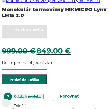
Monokulár termovízny HIKMICRO Lynx
LH15 2.0
Na objednávku
Pôvodná
Aktuálna
999.00
€
849.00
€
cena
cena
bola:
je:
Dostupné na objednávku
999.00 €.
849.00 €.
množstvo
Monokulár
Pridať do košíka
termovízny
HIKMICRO
Lynx
LH15
Porovnať
Otázka k produktu
2.0
Zdieľať