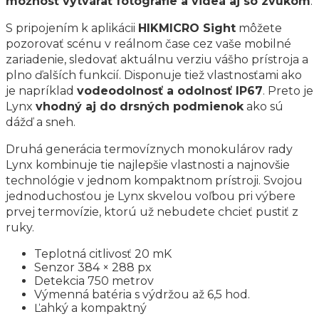
možnosť vytvárať fotografie a videá aj so zvukom
.
S pripojením k aplikácii
HIKMICRO Sight
môžete
pozorovať scénu v reálnom čase cez vaše mobilné
zariadenie, sledovať aktuálnu verziu vášho prístroja a
plno ďalších funkcií. Disponuje tiež vlastnosťami ako
je napríklad
vodeodolnosť a odolnosť IP67
. Preto je
Lynx
vhodný aj do drsných podmienok
ako sú
dážď a sneh.
Druhá generácia termovíznych monokulárov rady
Lynx kombinuje tie najlepšie vlastnosti a najnovšie
technológie v jednom kompaktnom prístroji. Svojou
jednoduchosťou je Lynx skvelou voľbou pri výbere
prvej termovízie, ktorú už nebudete chcieť pustiť z
ruky.
Teplotná citlivosť 20 mK
Senzor 384 × 288 px
Detekcia 750 metrov
Výmenná batéria s výdržou až 6,5 hod.
Ľahký a kompaktný