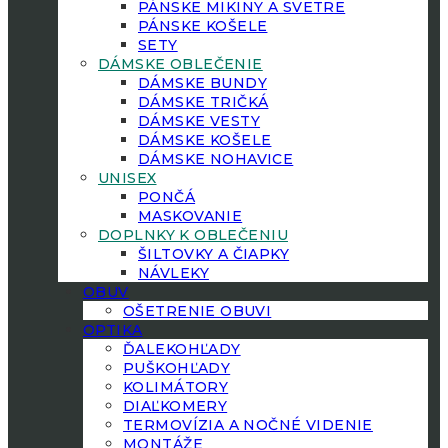
PÁNSKE MIKINY A SVETRE
PÁNSKE KOŠELE
SETY
DÁMSKE OBLEČENIE
DÁMSKE BUNDY
DÁMSKE TRIČKÁ
DÁMSKE VESTY
DÁMSKE KOŠELE
DÁMSKE NOHAVICE
UNISEX
PONČÁ
MASKOVANIE
DOPLNKY K OBLEČENIU
ŠILTOVKY A ČIAPKY
NÁVLEKY
OBUV
OŠETRENIE OBUVI
OPTIKA
ĎALEKOHĽADY
PUŠKOHĽADY
KOLIMÁTORY
DIAĽKOMERY
TERMOVÍZIA A NOČNÉ VIDENIE
MONTÁŽE