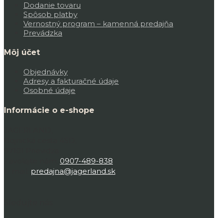
Dodanie tovaru
Spôsob platby
Vernostný program – kamenná predajňa
Prevádzka
Môj účet
Objednávky
Adresy a fakturačné údaje
Osobné údaje
Informácie o e-shope
JAGERLAND,
Bojnická cesta 45D,
97101 Prievidza
Zavolajte nám:
0907-489-838
E-mail:
predajna@jagerland.sk
Sledujte nás