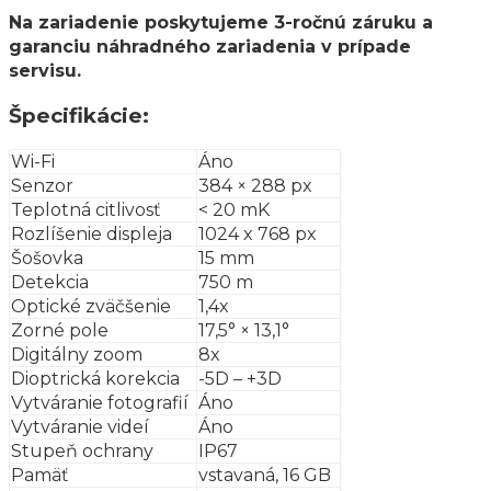
Na zariadenie poskytujeme 3-ročnú záruku a
garanciu náhradného zariadenia v prípade
servisu.
Špecifikácie:
Wi-Fi
Áno
Senzor
384 × 288 px
Teplotná citlivosť
< 20 mK
Rozlíšenie displeja
1024 x 768 px
Šošovka
15 mm
Detekcia
750 m
Optické zväčšenie
1,4x
Zorné pole
17,5° × 13,1°
Digitálny zoom
8x
Dioptrická korekcia
-5D – +3D
Vytváranie fotografií
Áno
Vytváranie videí
Áno
Stupeň ochrany
IP67
Pamäť
vstavaná, 16 GB