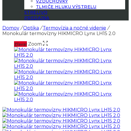
VZDUCHOVKY
TLMIČE HLUKU VÝSTRELU
STRELIVO
PREDAJŇA
Domov
/
Optika
/
Termovízia a nočné videnie
/
Monokulár termovízny HIKMICRO Lynx LH15 2.0
Zoom
Zľava!