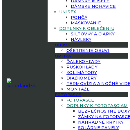
DÁMSKE KOŠELE
DÁMSKE NOHAVICE
UNISEX
PONČÁ
MASKOVANIE
DOPLNKY K OBLEČENIU
ŠILTOVKY A ČIAPKY
NÁVLEKY
OBUV
OŠETRENIE OBUVI
OPTIKA
ĎALEKOHĽADY
PUŠKOHĽADY
KOLIMÁTORY
DIAĽKOMERY
TERMOVÍZIA A NOČNÉ VID
MONTÁŽE
FOTOPASCE
FOTOPASCE
DOPLNKY K FOTOPASCIAM
BEZPEČNOSTNÉ BOX
ZÁMKY NA FOTOPASC
NÁHRADNÉ KRYTKY
SOLÁRNE PANELY