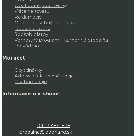
Obchodné podmienky
Vrátenie tovaru
Reklamácie
Ochrana osobných údajov
Dodanie tovaru
Spôsob platby
Vernostný program – kamenná predajňa
Prevádzka
Môj účet
Objednávky
Adresy a fakturačné údaje
Osobné údaje
Informácie o e-shope
JAGERLAND,
Bojnická cesta 45D,
97101 Prievidza
Zavolajte nám:
0907-489-838
E-mail:
predajna@jagerland.sk