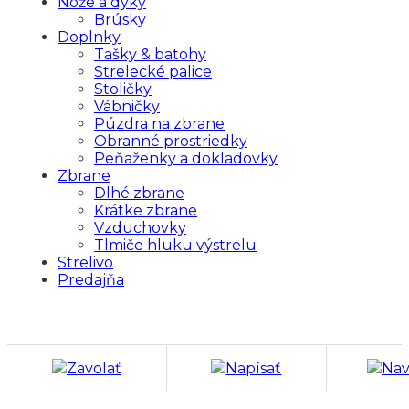
Nože a dýky
Brúsky
Doplnky
Tašky & batohy
Strelecké palice
Stoličky
Vábničky
Púzdra na zbrane
Obranné prostriedky
Peňaženky a dokladovky
Zbrane
Dlhé zbrane
Krátke zbrane
Vzduchovky
Tlmiče hluku výstrelu
Strelivo
Predajňa
Zavolať
Napísať
Nav