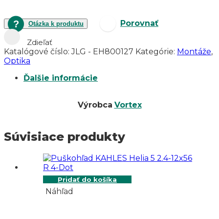
kolimátor
VORTEX
Razor
Porovnať
Otázka k produktu
Red
Dot
Zdieľať
nízka
Katalógové číslo:
JLG - EH800127
Kategórie:
Montáže
,
pre
Optika
Colt
1911
Ďalšie informácie
Výrobca
Vortex
Súvisiace produkty
Pridať do košíka
Náhľad