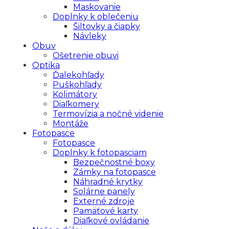
Maskovanie
Doplnky k oblečeniu
Šiltovky a čiapky
Návleky
Obuv
Ošetrenie obuvi
Optika
Ďalekohľady
Puškohľady
Kolimátory
Diaľkomery
Termovízia a nočné videnie
Montáže
Fotopasce
Fotopasce
Doplnky k fotopasciam
Bezpečnostné boxy
Zámky na fotopasce
Náhradné krytky
Solárne panely
Externé zdroje
Pamäťové karty
Diaľkové ovládanie