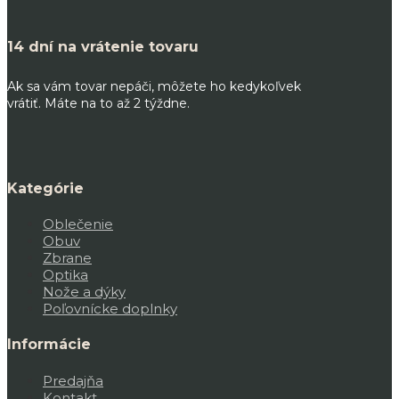
14 dní na vrátenie tovaru
Ak sa vám tovar nepáči, môžete ho kedykoľvek
vrátiť. Máte na to až 2 týždne.
Kategórie
Oblečenie
Obuv
Zbrane
Optika
Nože a dýky
Poľovnícke doplnky
Informácie
Predajňa
Kontakt