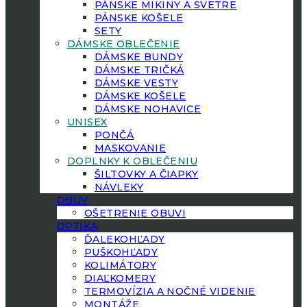
PÁNSKE MIKINY A SVETRE
PÁNSKE KOŠELE
SETY
DÁMSKE OBLEČENIE
DÁMSKE BUNDY
DÁMSKE TRIČKÁ
DÁMSKE VESTY
DÁMSKE KOŠELE
DÁMSKE NOHAVICE
UNISEX
PONČÁ
MASKOVANIE
DOPLNKY K OBLEČENIU
ŠILTOVKY A ČIAPKY
NÁVLEKY
OBUV
OŠETRENIE OBUVI
OPTIKA
ĎALEKOHĽADY
PUŠKOHĽADY
KOLIMÁTORY
DIAĽKOMERY
TERMOVÍZIA A NOČNÉ VIDENIE
MONTÁŽE