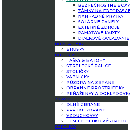
BEZPEČNOSTNÉ BOX
ZÁMKY NA FOTOPASC
NÁHRADNÉ KRYTKY
SOLÁRNE PANELY
EXTERNÉ ZDROJE
PAMÄŤOVÉ KARTY
DIAĽKOVÉ OVLÁDANIE
NOŽE A DÝKY
BRÚSKY
DOPLNKY
TAŠKY & BATOHY
STRELECKÉ PALICE
STOLIČKY
VÁBNIČKY
PÚZDRA NA ZBRANE
OBRANNÉ PROSTRIEDKY
PEŇAŽENKY A DOKLADOVK
ZBRANE
DLHÉ ZBRANE
KRÁTKE ZBRANE
VZDUCHOVKY
TLMIČE HLUKU VÝSTRELU
STRELIVO