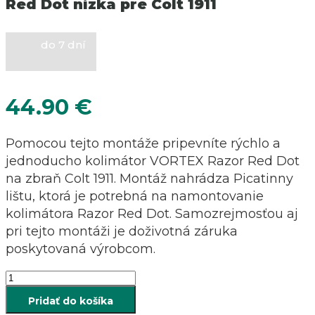
Red Dot nízka pre Colt 1911
do 7 dní
44.90
€
Pomocou tejto montáže pripevníte rýchlo a
jednoducho kolimátor VORTEX Razor Red Dot
na zbraň Colt 1911. Montáž nahrádza Picatinny
lištu, ktorá je potrebná na namontovanie
kolimátora Razor Red Dot. Samozrejmosťou aj
pri tejto montáži je doživotná záruka
poskytovaná výrobcom.
množstvo
Montáž
Pridať do košíka
na