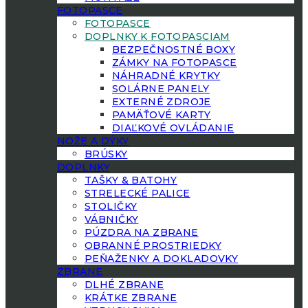
FOTOPASCE
FOTOPASCE
DOPLNKY K FOTOPASCIAM
BEZPEČNOSTNÉ BOXY
ZÁMKY NA FOTOPASCE
NÁHRADNÉ KRYTKY
SOLÁRNE PANELY
EXTERNÉ ZDROJE
PAMÄŤOVÉ KARTY
DIAĽKOVÉ OVLÁDANIE
NOŽE A DÝKY
BRÚSKY
DOPLNKY
TAŠKY & BATOHY
STRELECKÉ PALICE
STOLIČKY
VÁBNIČKY
PÚZDRA NA ZBRANE
OBRANNÉ PROSTRIEDKY
PEŇAŽENKY A DOKLADOVKY
ZBRANE
DLHÉ ZBRANE
KRÁTKE ZBRANE