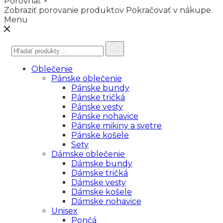
Porovnať
×
Zobraziť porovanie produktov
Pokračovať v nákupe.
Menu
Hľadať:
Oblečenie
Pánske oblečenie
Pánske bundy
Pánske tričká
Pánske vesty
Pánske nohavice
Pánske mikiny a svetre
Pánske košele
Sety
Dámske oblečenie
Dámske bundy
Dámske tričká
Dámske vesty
Dámske košele
Dámske nohavice
Unisex
Pončá