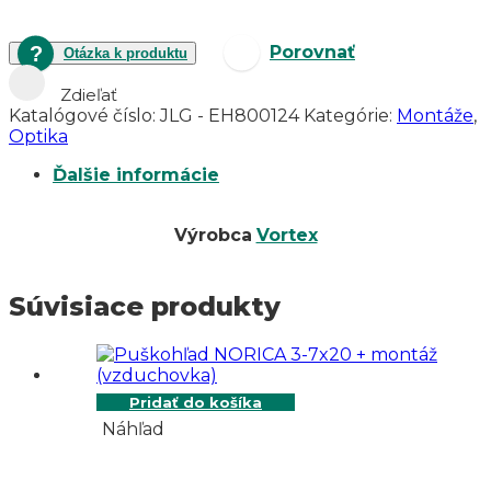
kolimátor
VORTEX
Razor
Porovnať
Otázka k produktu
Red
Dot
Zdieľať
pre
Katalógové číslo:
JLG - EH800124
Kategórie:
Montáže
,
Smith
Optika
&
Wesson
Ďalšie informácie
M&P
Výrobca
Vortex
Súvisiace produkty
Pridať do košíka
Náhľad