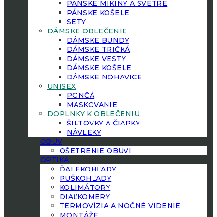
PÁNSKE MIKINY A SVETRE
PÁNSKE KOŠELE
SETY
DÁMSKE OBLEČENIE
DÁMSKE BUNDY
DÁMSKE TRIČKÁ
DÁMSKE VESTY
DÁMSKE KOŠELE
DÁMSKE NOHAVICE
UNISEX
PONČÁ
MASKOVANIE
DOPLNKY K OBLEČENIU
ŠILTOVKY A ČIAPKY
NÁVLEKY
OBUV
OŠETRENIE OBUVI
OPTIKA
ĎALEKOHĽADY
PUŠKOHĽADY
KOLIMÁTORY
DIAĽKOMERY
TERMOVÍZIA A NOČNÉ VIDENIE
MONTÁŽE