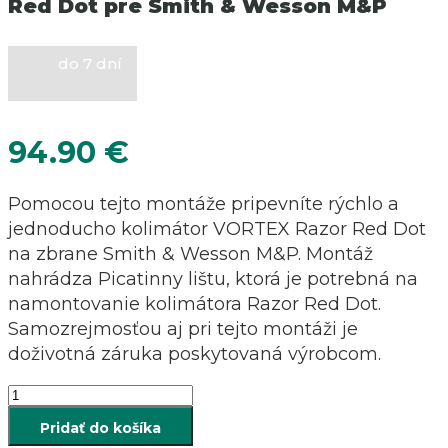
Red Dot pre Smith & Wesson M&P
do 7 dní
94.90
€
Pomocou tejto montáže pripevníte rýchlo a
jednoducho kolimátor VORTEX Razor Red Dot
na zbrane Smith & Wesson M&P. Montáž
nahrádza Picatinny lištu, ktorá je potrebná na
namontovanie kolimátora Razor Red Dot.
Samozrejmosťou aj pri tejto montáži je
doživotná záruka poskytovaná výrobcom.
množstvo
Montáž
Pridať do košíka
na