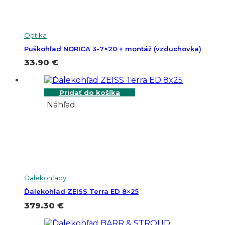
Optika
Puškohľad NORICA 3-7×20 + montáž (vzduchovka)
33.90
€
Pridať do košíka
Náhľad
Ďalekohľady
Ďalekohľad ZEISS Terra ED 8×25
379.30
€