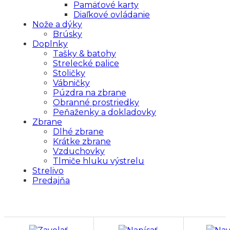
Pamäťové karty
Diaľkové ovládanie
Nože a dýky
Brúsky
Doplnky
Tašky & batohy
Strelecké palice
Stoličky
Vábničky
Púzdra na zbrane
Obranné prostriedky
Peňaženky a dokladovky
Zbrane
Dlhé zbrane
Krátke zbrane
Vzduchovky
Tlmiče hluku výstrelu
Strelivo
Predajňa