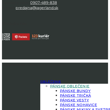
Zavolajte nám:
0907-489-838
E-mail:
predajna@jagerland.sk
Sledujte nás
Jagerland.sk
| Všetky práva vyhradené.
OBLEČENIE
PÁNSKE OBLEČENIE
PÁNSKE BUNDY
PÁNSKE TRIČKÁ
PÁNSKE VESTY
PÁNSKE NOHAVICE
PÁNSKE MIKINY A SVETR