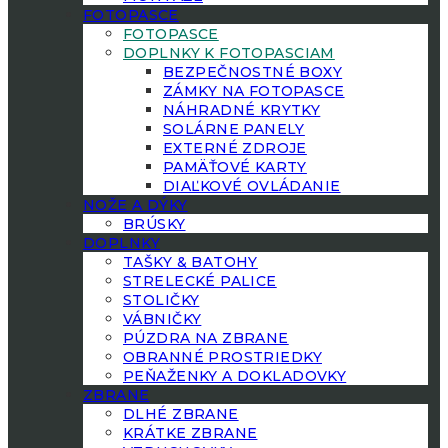
FOTOPASCE
FOTOPASCE
DOPLNKY K FOTOPASCIAM
BEZPEČNOSTNÉ BOXY
ZÁMKY NA FOTOPASCE
NÁHRADNÉ KRYTKY
SOLÁRNE PANELY
EXTERNÉ ZDROJE
PAMÄŤOVÉ KARTY
DIAĽKOVÉ OVLÁDANIE
NOŽE A DÝKY
BRÚSKY
DOPLNKY
TAŠKY & BATOHY
STRELECKÉ PALICE
STOLIČKY
VÁBNIČKY
PÚZDRA NA ZBRANE
OBRANNÉ PROSTRIEDKY
PEŇAŽENKY A DOKLADOVKY
ZBRANE
DLHÉ ZBRANE
KRÁTKE ZBRANE