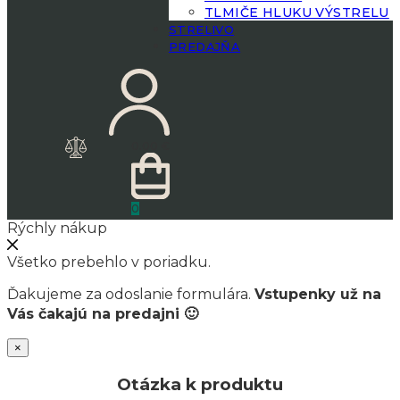
TLMIČE HLUKU VÝSTRELU
STRELIVO
PREDAJŇA
0.00
€
0
Rýchly nákup
Všetko prebehlo v poriadku.
Ďakujeme za odoslanie formulára.
Vstupenky už na
Vás čakajú na predajni 🙂
×
Otázka k produktu