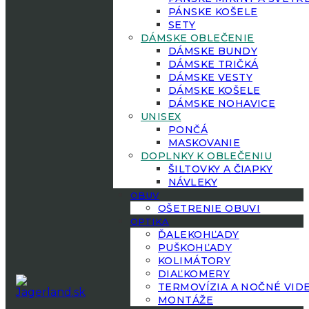
PÁNSKE KOŠELE
SETY
DÁMSKE OBLEČENIE
DÁMSKE BUNDY
DÁMSKE TRIČKÁ
DÁMSKE VESTY
DÁMSKE KOŠELE
DÁMSKE NOHAVICE
UNISEX
PONČÁ
MASKOVANIE
DOPLNKY K OBLEČENIU
ŠILTOVKY A ČIAPKY
NÁVLEKY
OBUV
OŠETRENIE OBUVI
OPTIKA
ĎALEKOHĽADY
PUŠKOHĽADY
KOLIMÁTORY
DIAĽKOMERY
TERMOVÍZIA A NOČNÉ VID
MONTÁŽE