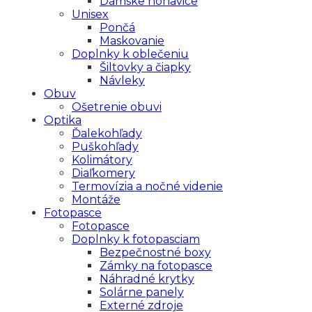
Dámske nohavice
Unisex
Pončá
Maskovanie
Doplnky k oblečeniu
Šiltovky a čiapky
Návleky
Obuv
Ošetrenie obuvi
Optika
Ďalekohľady
Puškohľady
Kolimátory
Diaľkomery
Termovízia a nočné videnie
Montáže
Fotopasce
Fotopasce
Doplnky k fotopasciam
Bezpečnostné boxy
Zámky na fotopasce
Náhradné krytky
Solárne panely
Externé zdroje