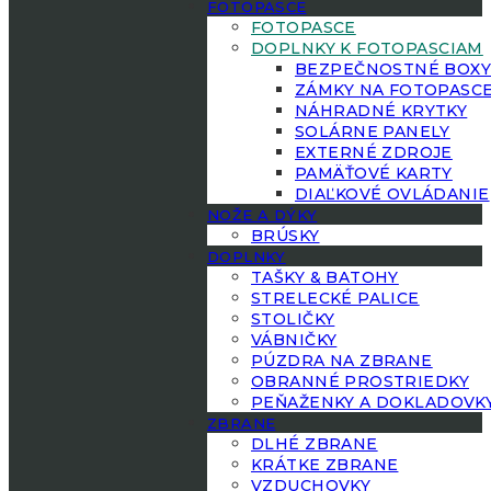
FOTOPASCE
FOTOPASCE
DOPLNKY K FOTOPASCIAM
BEZPEČNOSTNÉ BOX
ZÁMKY NA FOTOPASC
NÁHRADNÉ KRYTKY
SOLÁRNE PANELY
EXTERNÉ ZDROJE
PAMÄŤOVÉ KARTY
DIAĽKOVÉ OVLÁDANIE
NOŽE A DÝKY
BRÚSKY
DOPLNKY
TAŠKY & BATOHY
STRELECKÉ PALICE
STOLIČKY
VÁBNIČKY
PÚZDRA NA ZBRANE
OBRANNÉ PROSTRIEDKY
PEŇAŽENKY A DOKLADOVK
ZBRANE
DLHÉ ZBRANE
KRÁTKE ZBRANE
VZDUCHOVKY