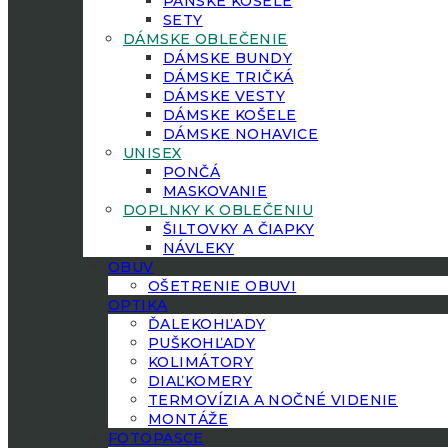
PÁNSKE KOŠELE
SETY
DÁMSKE OBLEČENIE
DÁMSKE BUNDY
DÁMSKE TRIČKÁ
DÁMSKE VESTY
DÁMSKE KOŠELE
DÁMSKE NOHAVICE
UNISEX
PONČÁ
MASKOVANIE
DOPLNKY K OBLEČENIU
ŠILTOVKY A ČIAPKY
NÁVLEKY
OBUV
OŠETRENIE OBUVI
OPTIKA
ĎALEKOHĽADY
PUŠKOHĽADY
KOLIMÁTORY
DIAĽKOMERY
TERMOVÍZIA A NOČNÉ VIDENIE
MONTÁŽE
FOTOPASCE