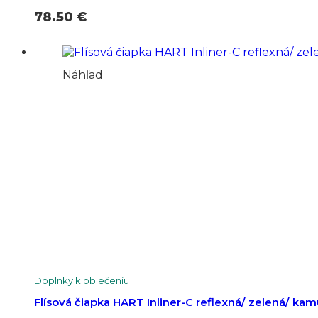
78.50
€
Náhľad
Doplnky k oblečeniu
Flísová čiapka HART Inliner-C reflexná/ zelená/ ka