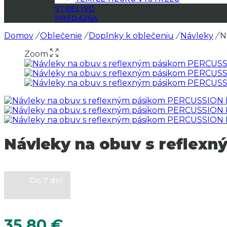
STRELIVO
PREDAJŇA
Domov
/
Oblečenie
/
Doplnky k oblečeniu
/
Návleky
/
N
Zoom
Návleky na obuv s reflex
Do 7 dní
35.80
€