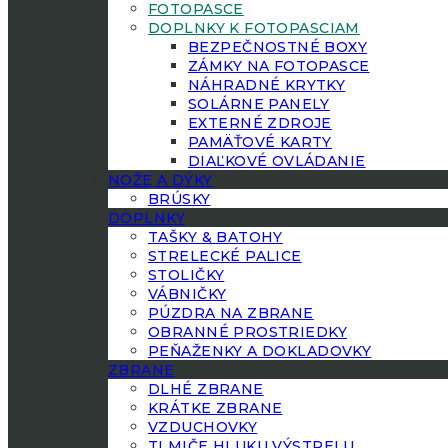
FOTOPASCE
DOPLNKY K FOTOPASCIAM
BEZPEČNOSTNÉ BOXY
ZÁMKY NA FOTOPASCE
NÁHRADNÉ KRYTKY
SOLÁRNE PANELY
EXTERNÉ ZDROJE
PAMÄŤOVÉ KARTY
DIAĽKOVÉ OVLÁDANIE
NOŽE A DÝKY
BRÚSKY
DOPLNKY
TAŠKY & BATOHY
STRELECKÉ PALICE
STOLIČKY
VÁBNIČKY
PÚZDRA NA ZBRANE
OBRANNÉ PROSTRIEDKY
PEŇAŽENKY A DOKLADOVKY
ZBRANE
DLHÉ ZBRANE
KRÁTKE ZBRANE
VZDUCHOVKY
TLMIČE HLUKU VÝSTRELU