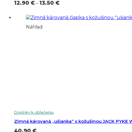
Price
12.90
€
13.50
€
–
range:
12.90 €
through
13.50 €
Náhľad
Doplnky k oblečeniu
Zimná károvaná „ušianka“ s kožušinou JACK PYKE 
40.90
€