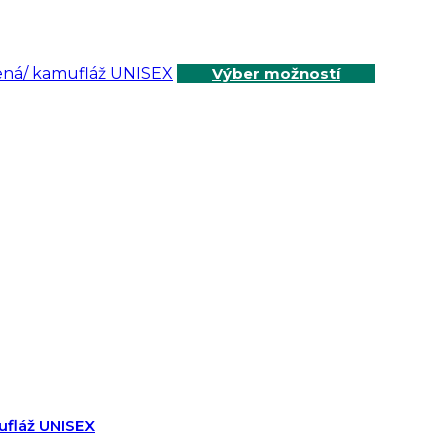
Výber možností
mufláž UNISEX