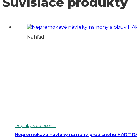
Súvisiace produkty
Náhľad
Doplnky k oblečeniu
Nepremokavé návleky na nohy proti snehu HART 