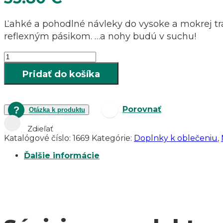
Ľahké a pohodlné návleky do vysoke a mokrej trá
reflexným pásikom. …a nohy budú v suchu!
množstvo
Návleky
Pridať do košíka
na
obuv
s
reflexným
Porovnať
Otázka k produktu
pásikom
PERCUSSION
Zdieľať
Predator
Katalógové číslo:
1669
Kategórie:
Doplnky k oblečeniu
,
1200R
Ďalšie informácie