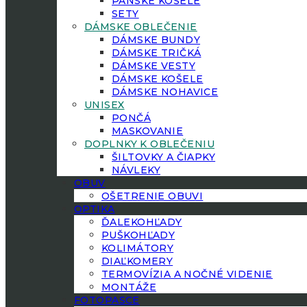
PÁNSKE KOŠELE
SETY
DÁMSKE OBLEČENIE
DÁMSKE BUNDY
DÁMSKE TRIČKÁ
DÁMSKE VESTY
DÁMSKE KOŠELE
DÁMSKE NOHAVICE
UNISEX
PONČÁ
MASKOVANIE
DOPLNKY K OBLEČENIU
ŠILTOVKY A ČIAPKY
NÁVLEKY
OBUV
OŠETRENIE OBUVI
OPTIKA
ĎALEKOHĽADY
PUŠKOHĽADY
KOLIMÁTORY
DIAĽKOMERY
TERMOVÍZIA A NOČNÉ VIDENIE
MONTÁŽE
FOTOPASCE