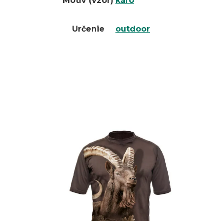
Motív (vzor)
káro
Určenie
outdoor