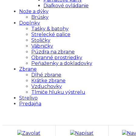
Diaľkové ovládanie
Nože a dýky
Brúsky
Doplnky
Tašky & batohy
Strelecké palice
Stoličky
Vábničky
Púzdra na zbrane
Obranné prostriedky
Peňaženky a dokladovky
Zbrane
Dlhé zbrane
Krátke zbrane
Vzduchovky
Tlmiče hluku výstrelu
Strelivo
Predajňa
Zavolať
Napísať
Nav