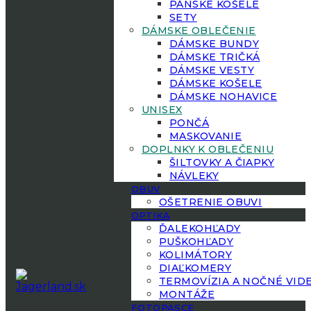
PÁNSKE KOŠELE
SETY
DÁMSKE OBLEČENIE
DÁMSKE BUNDY
DÁMSKE TRIČKÁ
DÁMSKE VESTY
DÁMSKE KOŠELE
DÁMSKE NOHAVICE
UNISEX
PONČÁ
MASKOVANIE
DOPLNKY K OBLEČENIU
ŠILTOVKY A ČIAPKY
NÁVLEKY
OBUV
OŠETRENIE OBUVI
OPTIKA
ĎALEKOHĽADY
PUŠKOHĽADY
KOLIMÁTORY
DIAĽKOMERY
TERMOVÍZIA A NOČNÉ VID
MONTÁŽE
FOTOPASCE