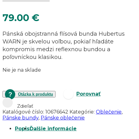
79.00
€
Pánská obojstranná flísová bunda Hubertus
WARN je skvelou voľbou, pokiaľ hľadáte
kompromis medzi reflexnou bundou a
poľovníckou klasikou.
Nie je na sklade
Porovnať
Otázka k produktu
Zdieľať
Katalógové číslo:
10676642
Kategórie:
Oblečenie
,
Pánske bundy
,
Pánske oblečenie
Popis
Ďalšie informácie