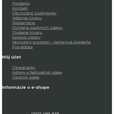
Predajňa
Kontakt
Obchodné podmienky
Vrátenie tovaru
Reklamácie
Ochrana osobných údajov
Dodanie tovaru
Spôsob platby
Vernostný program – kamenná predajňa
Prevádzka
Môj účet
Objednávky
Adresy a fakturačné údaje
Osobné údaje
Informácie o e-shope
JAGERLAND,
Bojnická cesta 45D,
97101 Prievidza
Zavolajte nám:
0907-489-838