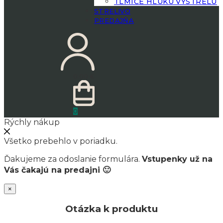
TLMIČE HLUKU VÝSTRELU
STRELIVO
PREDAJŇA
0.00
€
0
Rýchly nákup
Všetko prebehlo v poriadku.
Ďakujeme za odoslanie formulára.
Vstupenky už na
Vás čakajú na predajni 🙂
×
Otázka k produktu