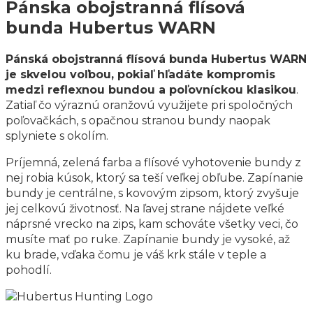
Pánska obojstranná flísová
bunda Hubertus WARN
Pánská obojstranná flísová bunda Hubertus WARN
je skvelou voľbou, pokiaľ hľadáte kompromis
medzi reflexnou bundou a poľovníckou klasikou
.
Zatiaľ čo výraznú oranžovú využijete pri spoločných
poľovačkách, s opačnou stranou bundy naopak
splyniete s okolím.
Príjemná, zelená farba a flísové vyhotovenie bundy z
nej robia kúsok, ktorý sa teší veľkej obľube. Zapínanie
bundy je centrálne, s kovovým zipsom, ktorý zvyšuje
jej celkovú životnosť. Na ľavej strane nájdete veľké
náprsné vrecko na zips, kam schováte všetky veci, čo
musíte mať po ruke. Zapínanie bundy je vysoké, až
ku brade, vďaka čomu je váš krk stále v teple a
pohodlí.