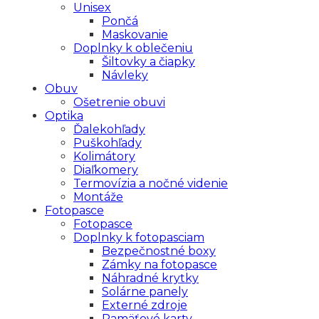
Unisex
Pončá
Maskovanie
Doplnky k oblečeniu
Šiltovky a čiapky
Návleky
Obuv
Ošetrenie obuvi
Optika
Ďalekohľady
Puškohľady
Kolimátory
Diaľkomery
Termovízia a nočné videnie
Montáže
Fotopasce
Fotopasce
Doplnky k fotopasciam
Bezpečnostné boxy
Zámky na fotopasce
Náhradné krytky
Solárne panely
Externé zdroje
Pamäťové karty