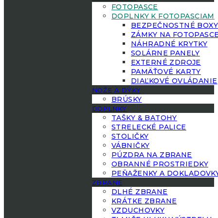
FOTOPASCE
DOPLNKY K FOTOPASCIAM
BEZPEČNOSTNÉ BOX
ZÁMKY NA FOTOPASC
NÁHRADNÉ KRYTKY
SOLÁRNE PANELY
EXTERNÉ ZDROJE
PAMÄŤOVÉ KARTY
DIAĽKOVÉ OVLÁDANIE
NOŽE A DÝKY
BRÚSKY
DOPLNKY
TAŠKY & BATOHY
STRELECKÉ PALICE
STOLIČKY
VÁBNIČKY
PÚZDRA NA ZBRANE
OBRANNÉ PROSTRIEDKY
PEŇAŽENKY A DOKLADOVK
ZBRANE
DLHÉ ZBRANE
KRÁTKE ZBRANE
VZDUCHOVKY