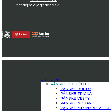
E-mail:
predajna@jagerland.sk
Sledujte nás
Jagerland.sk
| Všetky práva vyhradené.
OBLEČENIE
PÁNSKE OBLEČENIE
PÁNSKE BUNDY
PÁNSKE TRIČKÁ
PÁNSKE VESTY
PÁNSKE NOHAVICE
PÁNSKE MIKINY A SVETR