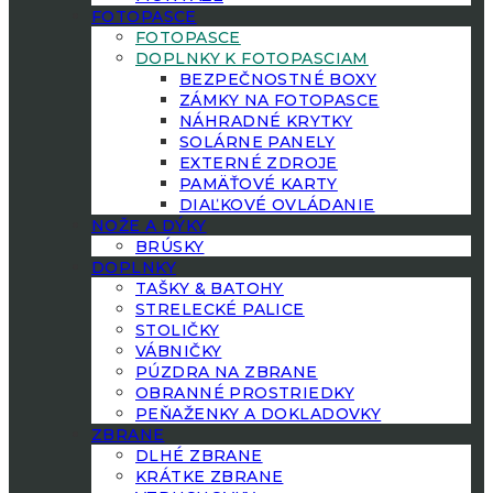
FOTOPASCE
FOTOPASCE
DOPLNKY K FOTOPASCIAM
BEZPEČNOSTNÉ BOXY
ZÁMKY NA FOTOPASCE
NÁHRADNÉ KRYTKY
SOLÁRNE PANELY
EXTERNÉ ZDROJE
PAMÄŤOVÉ KARTY
DIAĽKOVÉ OVLÁDANIE
NOŽE A DÝKY
BRÚSKY
DOPLNKY
TAŠKY & BATOHY
STRELECKÉ PALICE
STOLIČKY
VÁBNIČKY
PÚZDRA NA ZBRANE
OBRANNÉ PROSTRIEDKY
PEŇAŽENKY A DOKLADOVKY
ZBRANE
DLHÉ ZBRANE
KRÁTKE ZBRANE