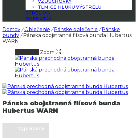
VZDUCHOVKY
TLMIČE HLUKU VÝSTRELU
STRELIVO
PREDAJŇA
Domov
/
Oblečenie
/
Pánske oblečenie
/
Pánske
bundy
/
Pánska obojstranná flísová bunda Hubertus
WARN
Zoom
Vypredané
Pánska obojstranná flísová bunda
Hubertus WARN
Vypredané