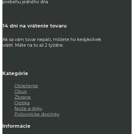
priebehu jedného dňa
14 dní na vrátenie tovaru
Ak sa vám tovar nepáči, môžete ho kedykoľvek
vrátiť. Máte na to až 2 týždne.
Kategórie
Oblečenie
Obuv
Zbrane
Optika
Nože a dýky
Poľovnícke doplnky
Informácie