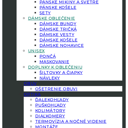
PÁNSKE MIKINY A SVETRE
PÁNSKE KOŠELE
SETY
DÁMSKE OBLEČENIE
DÁMSKE BUNDY
DÁMSKE TRIČKÁ
DÁMSKE VESTY
DÁMSKE KOŠELE
DÁMSKE NOHAVICE
UNISEX
PONČÁ
MASKOVANIE
DOPLNKY K OBLEČENIU
ŠILTOVKY A ČIAPKY
NÁVLEKY
OBUV
OŠETRENIE OBUVI
OPTIKA
ĎALEKOHĽADY
PUŠKOHĽADY
KOLIMÁTORY
DIAĽKOMERY
TERMOVÍZIA A NOČNÉ VIDENIE
MONTÁŽE