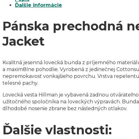
Ďalšie informácie
Pánska prechodná n
Jacket
Kvalitná jesenná lovecká bunda z príjemného materiálu,
a maxim8lne pohodlie. Vyrobená z jedinečnej Cottonsud
nepremokavosť vonkajšieho povrchu. Vrstva repelentu D
telesné pachy.
Lovecká vesta Hillman je vybavená zadnou otvárateľnou
užitočného spoločníka na loveckých výpravách. Bunda
dlhodobé nosenie zbrane bez následných otlakov.
Ďalšie vlastnosti: