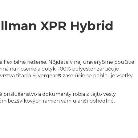
llman XPR Hybrid
flexibilné riešenie. N8jdete v nej univery8lne pou6itie
mná na nosenie a dotyk. 100% polyester zaručuje
stva titania Silvergear® zase účinne pohlcuje všetky
 príslušenstvo a dokumenty robia z tejto vesty
tém bezšvíkových ramien vám uľahčí pohodlné,