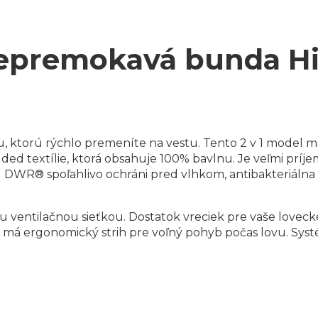
epremokavá bunda Hi
 ktorú rýchlo premeníte na vestu. Tento 2 v 1 model má 
ed textílie, ktorá obsahuje 100% bavlnu. Je veľmi príje
WR® spoľahlivo ochráni pred vlhkom, antibakteriálna vr
 ventilačnou sieťkou. Dostatok vreciek pre vaše lovecké
 má ergonomický strih pre voľný pohyb počas lovu. Sys