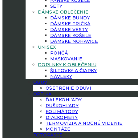
PÁNSKE KOŠELE
SETY
DÁMSKE OBLEČENIE
DÁMSKE BUNDY
DÁMSKE TRIČKÁ
DÁMSKE VESTY
DÁMSKE KOŠELE
DÁMSKE NOHAVICE
UNISEX
PONČÁ
MASKOVANIE
DOPLNKY K OBLEČENIU
ŠILTOVKY A ČIAPKY
NÁVLEKY
OBUV
OŠETRENIE OBUVI
OPTIKA
ĎALEKOHĽADY
PUŠKOHĽADY
KOLIMÁTORY
DIAĽKOMERY
TERMOVÍZIA A NOČNÉ VIDENIE
MONTÁŽE
FOTOPASCE