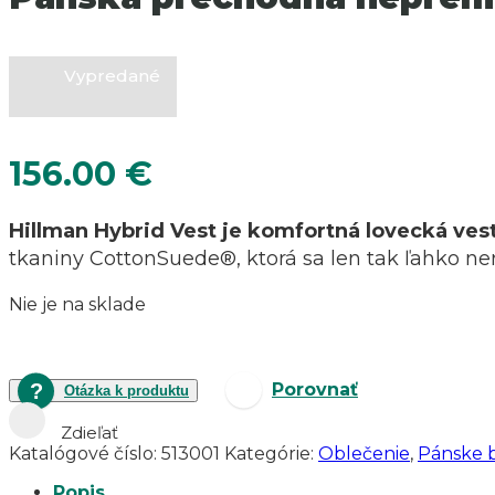
Vypredané
156.00
€
Hillman Hybrid Vest je komfortná lovecká ves
tkaniny CottonSuede®, ktorá sa len tak ľahko ner
Nie je na sklade
Porovnať
Otázka k produktu
Zdieľať
Katalógové číslo:
513001
Kategórie:
Oblečenie
,
Pánske 
Popis