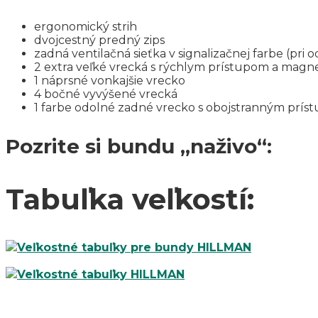
ergonomický strih
dvojcestný predný zips
zadná ventilačná sieťka v signalizačnej farbe (pri 
2 extra veľké vrecká s rýchlym prístupom a mag
1 náprsné vonkajšie vrecko
4 bočné vyvýšené vrecká
1 farbe odolné zadné vrecko s obojstranným prí
Pozrite si bundu „naživo“:
Tabuľka veľkostí: