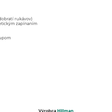
odobratí rukávov)
netickým zapínaním
stupom
Výrobca
Hillman