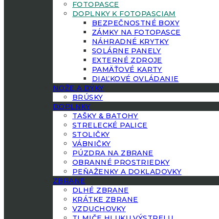
FOTOPASCE
DOPLNKY K FOTOPASCIAM
BEZPEČNOSTNÉ BOXY
ZÁMKY NA FOTOPASCE
NÁHRADNÉ KRYTKY
SOLÁRNE PANELY
EXTERNÉ ZDROJE
PAMÄŤOVÉ KARTY
DIAĽKOVÉ OVLÁDANIE
NOŽE A DÝKY
BRÚSKY
DOPLNKY
TAŠKY & BATOHY
STRELECKÉ PALICE
STOLIČKY
VÁBNIČKY
PÚZDRA NA ZBRANE
OBRANNÉ PROSTRIEDKY
PEŇAŽENKY A DOKLADOVKY
ZBRANE
DLHÉ ZBRANE
KRÁTKE ZBRANE
VZDUCHOVKY
TLMIČE HLUKU VÝSTRELU