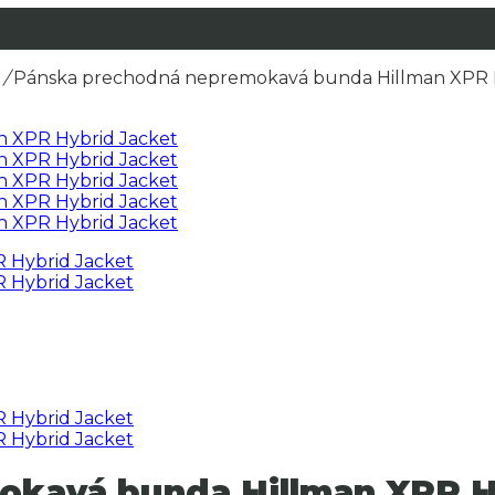
/
Pánska prechodná nepremokavá bunda Hillman XPR H
kavá bunda Hillman XPR H