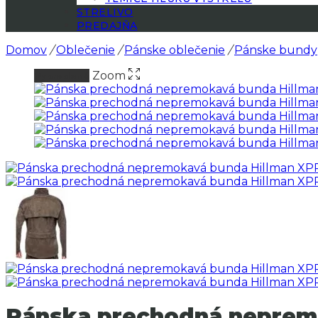
STRELIVO
PREDAJŇA
Domov
/
Oblečenie
/
Pánske oblečenie
/
Pánske bundy
Zoom
Vypredané
Pánska prechodná nepremo