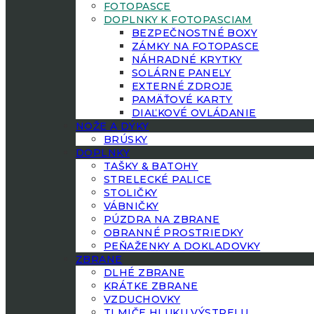
FOTOPASCE
DOPLNKY K FOTOPASCIAM
BEZPEČNOSTNÉ BOXY
ZÁMKY NA FOTOPASCE
NÁHRADNÉ KRYTKY
SOLÁRNE PANELY
EXTERNÉ ZDROJE
PAMÄŤOVÉ KARTY
DIAĽKOVÉ OVLÁDANIE
NOŽE A DÝKY
BRÚSKY
DOPLNKY
TAŠKY & BATOHY
STRELECKÉ PALICE
STOLIČKY
VÁBNIČKY
PÚZDRA NA ZBRANE
OBRANNÉ PROSTRIEDKY
PEŇAŽENKY A DOKLADOVKY
ZBRANE
DLHÉ ZBRANE
KRÁTKE ZBRANE
VZDUCHOVKY
TLMIČE HLUKU VÝSTRELU