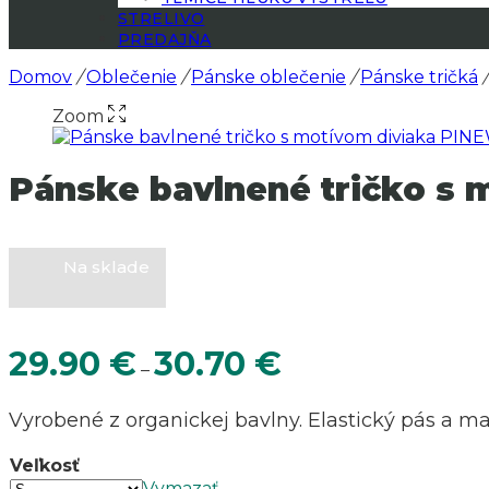
STRELIVO
PREDAJŇA
Domov
/
Oblečenie
/
Pánske oblečenie
/
Pánske tričká
/
Zoom
Pánske bavlnené tričko s
Na sklade
Price
29.90
€
30.70
€
–
range:
29.90 €
Vyrobené z organickej bavlny.
Elastický pás a ma
through
30.70 €
Veľkosť
Vymazať