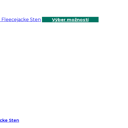
Výber možností
acke Sten