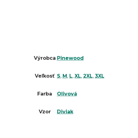
Výrobca
Pinewood
Veľkosť
S
,
M
,
L
,
XL
,
2XL
,
3XL
Farba
Olivová
Vzor
Diviak