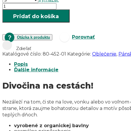
množstvo
Pánske
Pridať do košíka
bavlnené
tričko
s
motívom
Porovnať
Otázka k produktu
diviaka
PINEWOOD
Zdieľať
Wildboar
Katalógové číslo:
80-452-01
Kategórie:
Oblečenie
,
Páns
Popis
Ďalšie informácie
Divočina na cestách!
Nezáleží na tom, či ste na love, vonku alebo vo voľnom
strane, ktorá zaujme bohatosťou detailov a motív pôso
teplých dňoch.
vyrobené z organickej bavlny