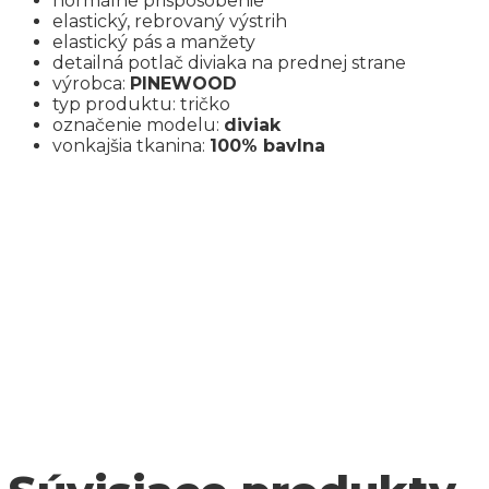
normálne prispôsobenie
elastický, rebrovaný výstrih
elastický pás a manžety
detailná potlač diviaka na prednej strane
výrobca:
PINEWOOD
typ produktu: tričko
označenie modelu:
diviak
vonkajšia tkanina:
100% bavlna