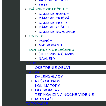
PÁNSKE KOŠELE
SETY
DÁMSKE OBLEČENIE
DÁMSKE BUNDY
DÁMSKE TRIČKÁ
DÁMSKE VESTY
DÁMSKE KOŠELE
DÁMSKE NOHAVICE
UNISEX
PONČÁ
MASKOVANIE
DOPLNKY K OBLEČENIU
ŠILTOVKY A ČIAPKY
NÁVLEKY
OBUV
OŠETRENIE OBUVI
OPTIKA
ĎALEKOHĽADY
PUŠKOHĽADY
KOLIMÁTORY
DIAĽKOMERY
TERMOVÍZIA A NOČNÉ VIDENIE
MONTÁŽE
FOTOPASCE