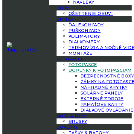
NÁVLEKY
OBUV
OŠETRENIE OBUVI
OPTIKA
ĎALEKOHĽADY
PUŠKOHĽADY
KOLIMÁTORY
DIAĽKOMERY
TERMOVÍZIA A NOČNÉ VID
MONTÁŽE
FOTOPASCE
FOTOPASCE
DOPLNKY K FOTOPASCIAM
BEZPEČNOSTNÉ BOX
ZÁMKY NA FOTOPASC
NÁHRADNÉ KRYTKY
SOLÁRNE PANELY
EXTERNÉ ZDROJE
PAMÄŤOVÉ KARTY
DIAĽKOVÉ OVLÁDANIE
NOŽE A DÝKY
BRÚSKY
DOPLNKY
TAŠKY & BATOHY