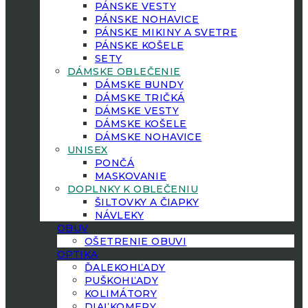
PÁNSKE VESTY
PÁNSKE NOHAVICE
PÁNSKE MIKINY A SVETRE
PÁNSKE KOŠELE
SETY
DÁMSKE OBLEČENIE
DÁMSKE BUNDY
DÁMSKE TRIČKÁ
DÁMSKE VESTY
DÁMSKE KOŠELE
DÁMSKE NOHAVICE
UNISEX
PONČÁ
MASKOVANIE
DOPLNKY K OBLEČENIU
ŠILTOVKY A ČIAPKY
NÁVLEKY
OBUV
OŠETRENIE OBUVI
OPTIKA
ĎALEKOHĽADY
PUŠKOHĽADY
KOLIMÁTORY
DIAĽKOMERY