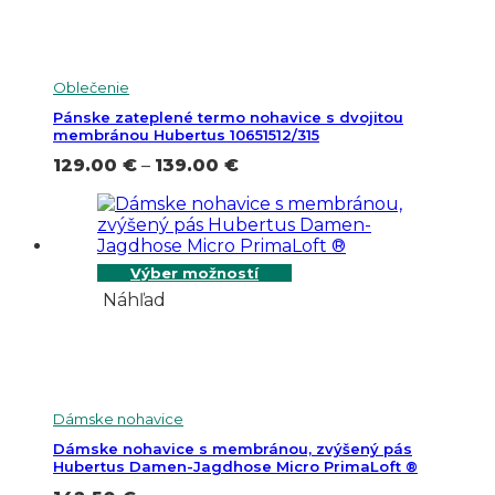
Oblečenie
Pánske zateplené termo nohavice s dvojitou
membránou Hubertus 10651512/315
Price
129.00
€
–
139.00
€
range:
129.00 €
through
139.00 €
Výber možností
Náhľad
Dámske nohavice
Dámske nohavice s membránou, zvýšený pás
Hubertus Damen-Jagdhose Micro PrimaLoft ®