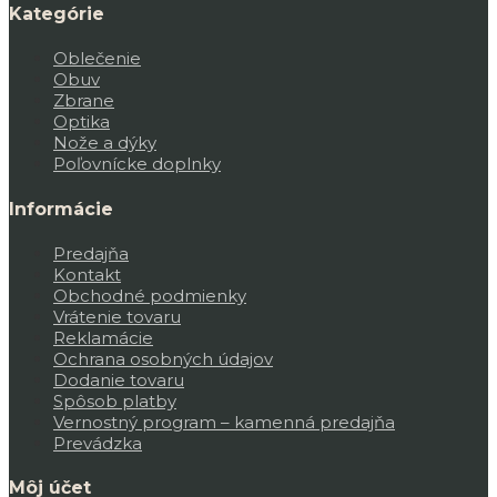
Kategórie
Oblečenie
Obuv
Zbrane
Optika
Nože a dýky
Poľovnícke doplnky
Informácie
Predajňa
Kontakt
Obchodné podmienky
Vrátenie tovaru
Reklamácie
Ochrana osobných údajov
Dodanie tovaru
Spôsob platby
Vernostný program – kamenná predajňa
Prevádzka
Môj účet