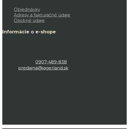
Objednávky
Adresy a fakturačné údaje
Osobné údaje
Informácie o e-shope
JAGERLAND,
Bojnická cesta 45D,
97101 Prievidza
Zavolajte nám:
0907-489-838
E-mail:
predajna@jagerland.sk
Sledujte nás