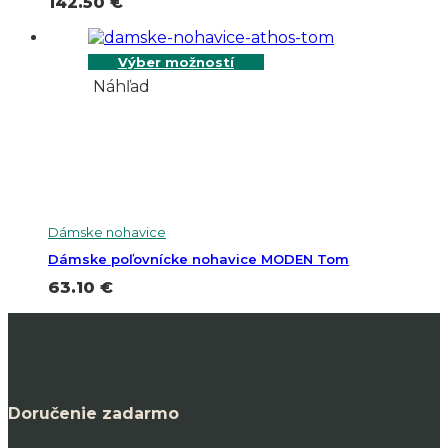
142.50
€
Výber možností
Náhľad
Dámske nohavice
Dámske poľovnícke nohavice MODEN Tom
63.10
€
Doručenie zadarmo