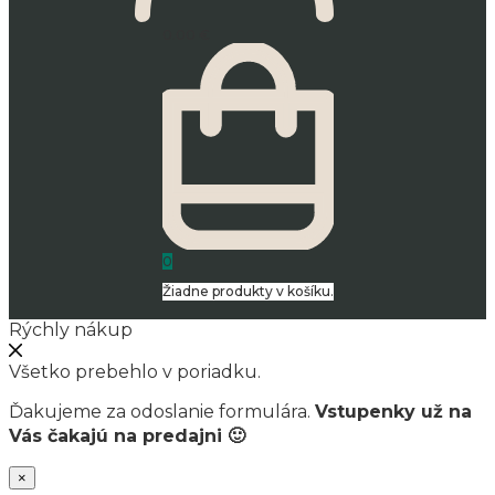
0.00
€
0
Žiadne produkty v košíku.
Rýchly nákup
Všetko prebehlo v poriadku.
Ďakujeme za odoslanie formulára.
Vstupenky už na
Vás čakajú na predajni 🙂
×