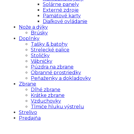
Solárne panely
Externé zdroje
Pamäťové karty
Diaľkové ovládanie
Nože a dýky
Brúsky
Doplnky
Tašky & batohy
Strelecké palice
Stoličky
Vábničky
Púzdra na zbrane
Obranné prostriedky
Peňaženky a dokladovky
Zbrane
Dlhé zbrane
Krátke zbrane
Vzduchovky
Tlmiče hluku výstrelu
Strelivo
Predajňa