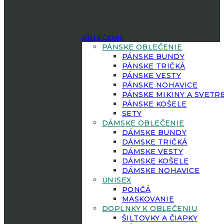
Jagerland.sk
| Všetky práva vyhradené.
OBLEČENIE
PÁNSKE OBLEČENIE
PÁNSKE BUNDY
PÁNSKE TRIČKÁ
PÁNSKE VESTY
PÁNSKE NOHAVICE
PÁNSKE MIKINY A SVETR
PÁNSKE KOŠELE
SETY
DÁMSKE OBLEČENIE
DÁMSKE BUNDY
DÁMSKE TRIČKÁ
DÁMSKE VESTY
DÁMSKE KOŠELE
DÁMSKE NOHAVICE
UNISEX
PONČÁ
MASKOVANIE
DOPLNKY K OBLEČENIU
ŠILTOVKY A ČIAPKY