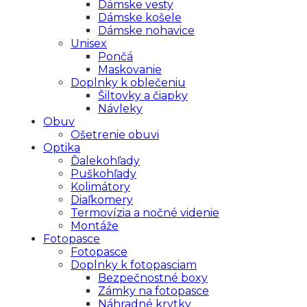
Dámske vesty
Dámske košele
Dámske nohavice
Unisex
Pončá
Maskovanie
Doplnky k oblečeniu
Šiltovky a čiapky
Návleky
Obuv
Ošetrenie obuvi
Optika
Ďalekohľady
Puškohľady
Kolimátory
Diaľkomery
Termovízia a nočné videnie
Montáže
Fotopasce
Fotopasce
Doplnky k fotopasciam
Bezpečnostné boxy
Zámky na fotopasce
Náhradné krytky