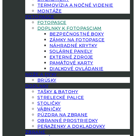
TERMOVÍZIA A NOČNÉ VIDENIE
MONTÁŽE
FOTOPASCE
FOTOPASCE
DOPLNKY K FOTOPASCIAM
BEZPEČNOSTNÉ BOXY
ZÁMKY NA FOTOPASCE
NÁHRADNÉ KRYTKY
SOLÁRNE PANELY
EXTERNÉ ZDROJE
PAMÄŤOVÉ KARTY
DIAĽKOVÉ OVLÁDANIE
NOŽE A DÝKY
BRÚSKY
DOPLNKY
TAŠKY & BATOHY
STRELECKÉ PALICE
STOLIČKY
VÁBNIČKY
PÚZDRA NA ZBRANE
OBRANNÉ PROSTRIEDKY
PEŇAŽENKY A DOKLADOVKY
ZBRANE