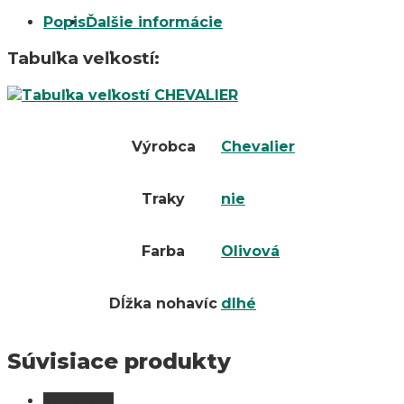
Popis
Ďalšie informácie
Tabuľka veľkostí:
Výrobca
Chevalier
Traky
nie
Farba
Olivová
Dĺžka nohavíc
dlhé
Súvisiace produkty
Vypredané