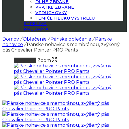
DLHÉ ZBRANE
KRÁTKE ZBRANE
VZDUCHOVKY
TLMIČE HLUKU VÝSTRELU
STRELIVO
PREDAJŇA
Domov
/
Oblečenie
/
Pánske oblečenie
/
Pánske
nohavice
/
Pánske nohavice s membránou, zvýšený
pás Chevalier Pointer PRO Pants
Zoom
Vypredané