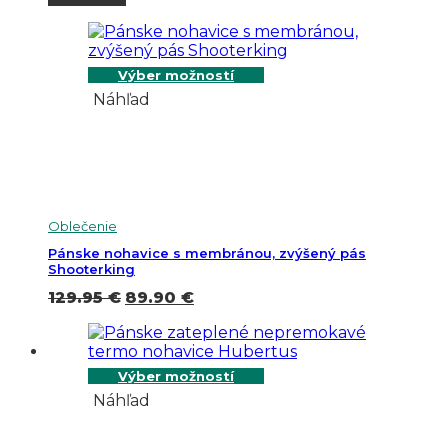
Výber možností
Náhľad
Oblečenie
Pánske nohavice s membránou, zvýšený pás
Shooterking
Pôvodná
Aktuálna
129.95
€
89.90
€
cena
cena
bola:
je:
129.95 €.
89.90 €.
Výber možností
Náhľad