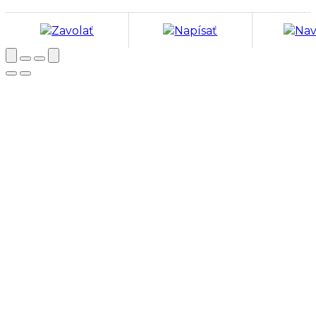
Zavolať
Napísať
Nav