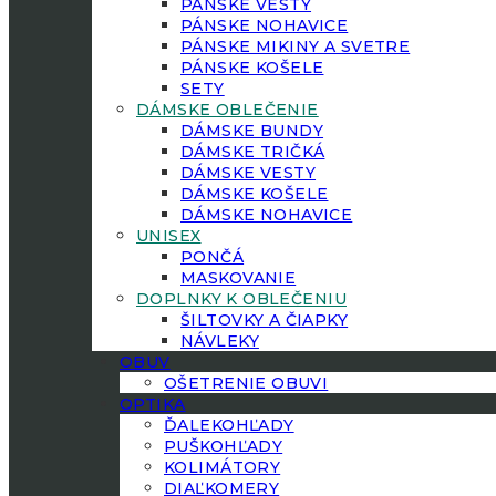
PÁNSKE VESTY
PÁNSKE NOHAVICE
PÁNSKE MIKINY A SVETRE
PÁNSKE KOŠELE
SETY
DÁMSKE OBLEČENIE
DÁMSKE BUNDY
DÁMSKE TRIČKÁ
DÁMSKE VESTY
DÁMSKE KOŠELE
DÁMSKE NOHAVICE
UNISEX
PONČÁ
MASKOVANIE
DOPLNKY K OBLEČENIU
ŠILTOVKY A ČIAPKY
NÁVLEKY
OBUV
OŠETRENIE OBUVI
OPTIKA
ĎALEKOHĽADY
PUŠKOHĽADY
KOLIMÁTORY
DIAĽKOMERY