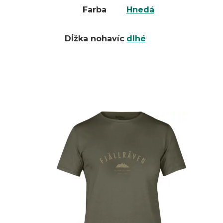
Farba
Hnedá
Dĺžka nohavíc
dlhé