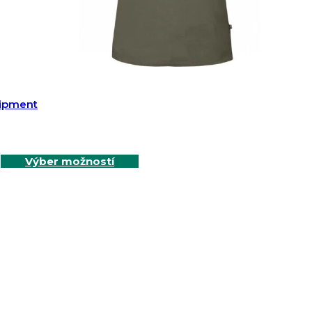
uipment
Výber možností