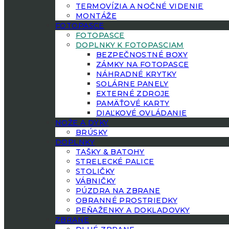
TERMOVÍZIA A NOČNÉ VIDENIE
MONTÁŽE
FOTOPASCE
FOTOPASCE
DOPLNKY K FOTOPASCIAM
BEZPEČNOSTNÉ BOXY
ZÁMKY NA FOTOPASCE
NÁHRADNÉ KRYTKY
SOLÁRNE PANELY
EXTERNÉ ZDROJE
PAMÄŤOVÉ KARTY
DIAĽKOVÉ OVLÁDANIE
NOŽE A DÝKY
BRÚSKY
DOPLNKY
TAŠKY & BATOHY
STRELECKÉ PALICE
STOLIČKY
VÁBNIČKY
PÚZDRA NA ZBRANE
OBRANNÉ PROSTRIEDKY
PEŇAŽENKY A DOKLADOVKY
ZBRANE