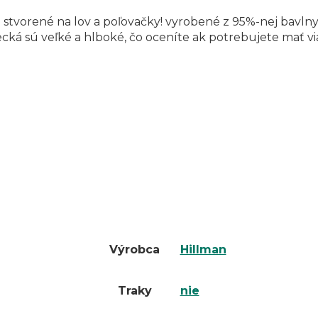
tvorené na lov a poľovačky! vyrobené z 95%-nej bavlny
ecká sú veľké a hlboké, čo oceníte ak potrebujete mať vi
Výrobca
Hillman
Traky
nie