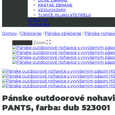
DLHÉ ZBRANE
KRÁTKE ZBRANE
VZDUCHOVKY
TLMIČE HLUKU VÝSTRELU
STRELIVO
PREDAJŇA
Domov
/
Oblečenie
/
Pánske oblečenie
/
Pánske nohavi
Zoom
Vypredané
Pánske outdoorové noha
PANTS, farba: dub 523001