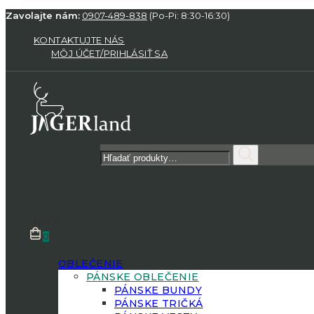
Zavolajte nám:
0907-489-838
(Po-Pi: 8:30-16:30)
KONTAKTUJTE NÁS
MÔJ ÚČET/PRIHLÁSIŤ SA
Hľadať:
0.00
€
0
OBLEČENIE
PÁNSKE OBLEČENIE
PÁNSKE BUNDY
PÁNSKE TRIČKÁ