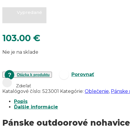
Vypredané
103.00
€
Nie je na sklade
Porovnať
Otázka k produktu
Zdieľať
Katalógové číslo:
523001
Kategórie:
Oblečenie
,
Pánske 
Popis
Ďalšie informácie
Pánske outdoorové nohavi