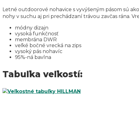
Letné outdoorové nohavice s vyvýšeným pásom sú ako s
nohy v suchu aj pri prechádzaní trávou zavčas rána. Vr
módny dizajn
vysoká funkčnosť
membrána DWR
veľké bočné vrecká na zips
vysoký pás nohavíc
95%-ná bavlna
Tabuľka veľkostí: