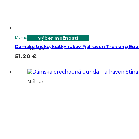
Dámske oblečenie
Výber možností
Dámske tričko, krátky rukáv Fjällräven Trekking Eq
Náhľad
51.20
€
Náhľad