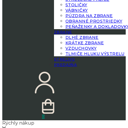
STOLIČKY
VÁBNIČKY
PÚZDRA NA ZBRANE
OBRANNÉ PROSTRIEDKY
PEŇAŽENKY A DOKLADOVK
ZBRANE
DLHÉ ZBRANE
KRÁTKE ZBRANE
VZDUCHOVKY
TLMIČE HLUKU VÝSTRELU
STRELIVO
PREDAJŇA
0.00
€
0
Rýchly nákup