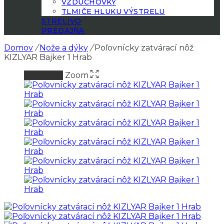
VZDUCHOVKY
TLMIČE HLUKU VÝSTRELU
STRELIVO
PREDAJŇA
Domov
/
Nože a dýky
/
Poľovnícky zatvárací nôž
KIZLYAR Bajker 1 Hrab
Zoom
Vypredané