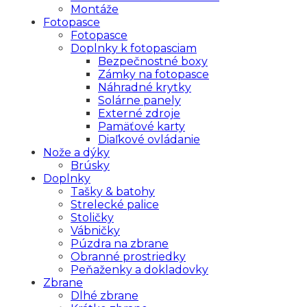
Montáže
Fotopasce
Fotopasce
Doplnky k fotopasciam
Bezpečnostné boxy
Zámky na fotopasce
Náhradné krytky
Solárne panely
Externé zdroje
Pamäťové karty
Diaľkové ovládanie
Nože a dýky
Brúsky
Doplnky
Tašky & batohy
Strelecké palice
Stoličky
Vábničky
Púzdra na zbrane
Obranné prostriedky
Peňaženky a dokladovky
Zbrane
Dlhé zbrane