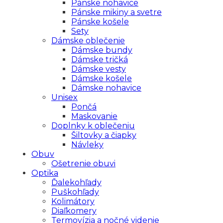
Pánske nohavice
Pánske mikiny a svetre
Pánske košele
Sety
Dámske oblečenie
Dámske bundy
Dámske tričká
Dámske vesty
Dámske košele
Dámske nohavice
Unisex
Pončá
Maskovanie
Doplnky k oblečeniu
Šiltovky a čiapky
Návleky
Obuv
Ošetrenie obuvi
Optika
Ďalekohľady
Puškohľady
Kolimátory
Diaľkomery
Termovízia a nočné videnie