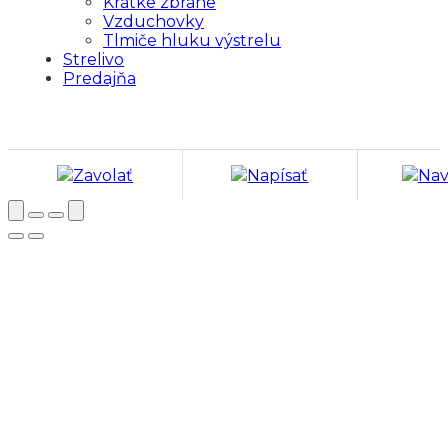
Krátke zbrane
Vzduchovky
Tlmiče hluku výstrelu
Strelivo
Predajňa
Zavolať
Napísať
Nav