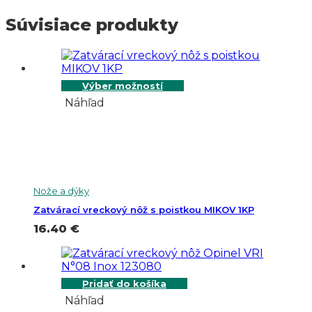
Súvisiace produkty
Výber možností
Náhľad
Nože a dýky
Zatvárací vreckový nôž s poistkou MIKOV 1KP
16.40
€
Pridať do košíka
Náhľad