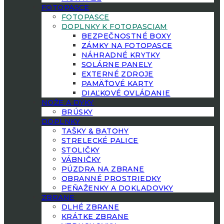
FOTOPASCE
FOTOPASCE
DOPLNKY K FOTOPASCIAM
BEZPEČNOSTNÉ BOXY
ZÁMKY NA FOTOPASCE
NÁHRADNÉ KRYTKY
SOLÁRNE PANELY
EXTERNÉ ZDROJE
PAMÄŤOVÉ KARTY
DIAĽKOVÉ OVLÁDANIE
NOŽE A DÝKY
BRÚSKY
DOPLNKY
TAŠKY & BATOHY
STRELECKÉ PALICE
STOLIČKY
VÁBNIČKY
PÚZDRA NA ZBRANE
OBRANNÉ PROSTRIEDKY
PEŇAŽENKY A DOKLADOVKY
ZBRANE
DLHÉ ZBRANE
KRÁTKE ZBRANE