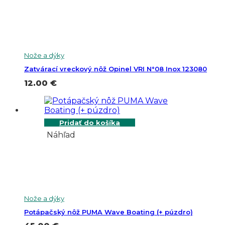
Nože a dýky
Zatvárací vreckový nôž Opinel VRI N°08 Inox 123080
12.00
€
Pridať do košíka
Náhľad
Nože a dýky
Potápačský nôž PUMA Wave Boating (+ púzdro)