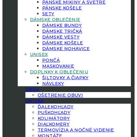
PÁNSKE MIKINY A SVETRE
PÁNSKE KOŠELE
SETY
DÁMSKE OBLEČENIE
DÁMSKE BUNDY
DÁMSKE TRIČKÁ
DÁMSKE VESTY
DÁMSKE KOŠELE
DÁMSKE NOHAVICE
UNISEX
PONČÁ
MASKOVANIE
DOPLNKY K OBLEČENIU
ŠILTOVKY A ČIAPKY
NÁVLEKY
OBUV
OŠETRENIE OBUVI
OPTIKA
ĎALEKOHĽADY
PUŠKOHĽADY
KOLIMÁTORY
DIAĽKOMERY
TERMOVÍZIA A NOČNÉ VIDENIE
MONTÁŽE