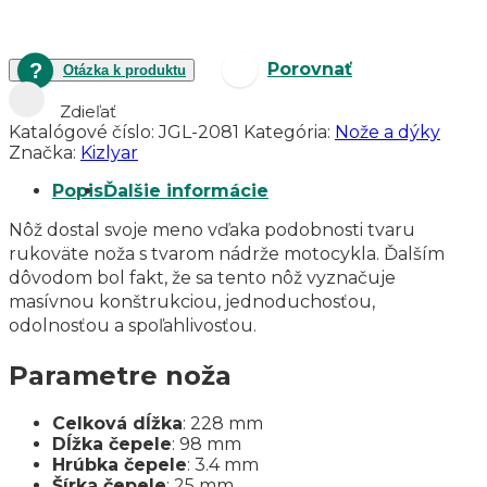
Porovnať
Otázka k produktu
Zdieľať
Katalógové číslo:
JGL-2081
Kategória:
Nože a dýky
Značka:
Kizlyar
Popis
Ďalšie informácie
Nôž dostal svoje meno vďaka podobnosti tvaru
rukoväte noža s tvarom nádrže motocykla. Ďalším
dôvodom bol fakt, že sa tento nôž vyznačuje
masívnou konštrukciou, jednoduchosťou,
odolnosťou a spoľahlivosťou.
Parametre noža
Celková dĺžka
: 228 mm
Dĺžka čepele
: 98 mm
Hrúbka čepele
: 3.4 mm
Šírka čepele
: 25 mm