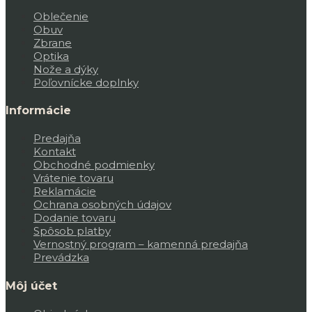
Oblečenie
Obuv
Zbrane
Optika
Nože a dýky
Poľovnícke doplnky
Informácie
Predajňa
Kontakt
Obchodné podmienky
Vrátenie tovaru
Reklamácie
Ochrana osobných údajov
Dodanie tovaru
Spôsob platby
Vernostný program – kamenná predajňa
Prevádzka
Môj účet