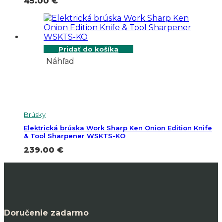
45.00
€
Pridať do košíka
Náhľad
Brúsky
Elektrická brúska Work Sharp Ken Onion Edition Knife
& Tool Sharpener WSKTS-KO
239.00
€
Doručenie zadarmo