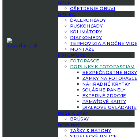
OBUV
OŠETRENIE OBUVI
OPTIKA
ĎALEKOHĽADY
PUŠKOHĽADY
KOLIMÁTORY
DIAĽKOMERY
TERMOVÍZIA A NOČNÉ VID
MONTÁŽE
FOTOPASCE
FOTOPASCE
DOPLNKY K FOTOPASCIAM
BEZPEČNOSTNÉ BOX
ZÁMKY NA FOTOPASC
NÁHRADNÉ KRYTKY
SOLÁRNE PANELY
EXTERNÉ ZDROJE
PAMÄŤOVÉ KARTY
DIAĽKOVÉ OVLÁDANIE
NOŽE A DÝKY
BRÚSKY
DOPLNKY
TAŠKY & BATOHY
STRELECKÉ PALICE