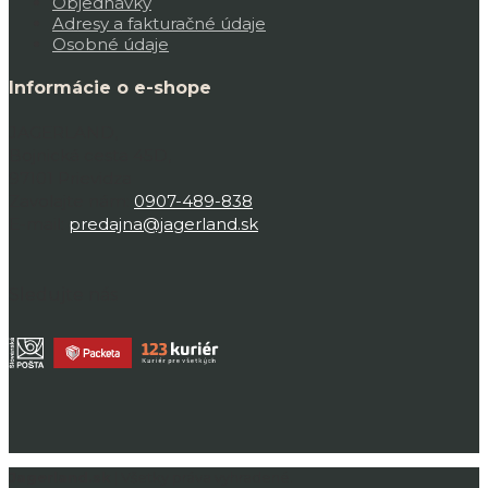
Objednávky
Adresy a fakturačné údaje
Osobné údaje
Informácie o e-shope
JAGERLAND,
Bojnická cesta 45D,
97101 Prievidza
Zavolajte nám:
0907-489-838
E-mail:
predajna@jagerland.sk
Sledujte nás
Jagerland.sk
| Všetky práva vyhradené.