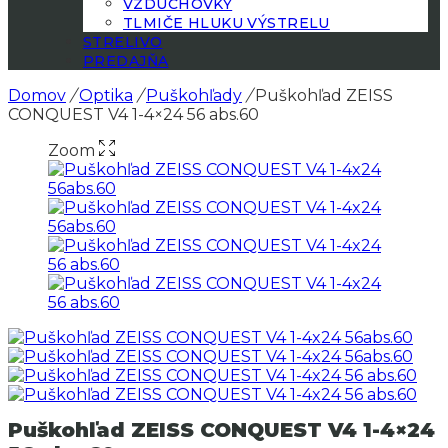
VZDUCHOVKY
TLMIČE HLUKU VÝSTRELU
STRELIVO
PREDAJŇA
Domov
/
Optika
/
Puškohľady
/
Puškohľad ZEISS
CONQUEST V4 1-4×24 56 abs.60
Zoom
Puškohľad ZEISS CONQUEST V4 1-4×24