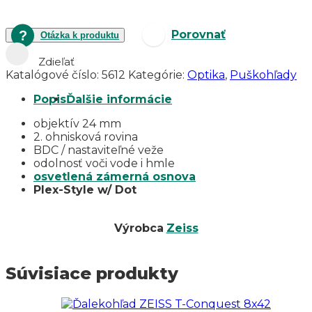
CONQUEST
V4
1-
Porovnať
Otázka k produktu
4x24
56
Zdieľať
abs.60
Katalógové číslo:
5612
Kategórie:
Optika
,
Puškohľady
Popis
Ďalšie informácie
objektív 24 mm
2. ohnisková rovina
BDC / nastaviteľné veže
odolnosť voči vode i hmle
osvetlená zámerná osnova
Plex-Style w/ Dot
Výrobca
Zeiss
Súvisiace produkty