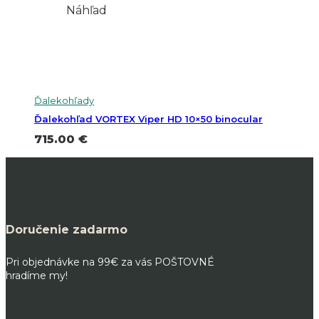
Náhľad
Ďalekohľady
Ďalekohľad VORTEX Viper HD 10×50 binocular
715.00
€
Doručenie zadarmo
Pri objednávke na 99€ za vás POŠTOVNÉ
hradíme my!