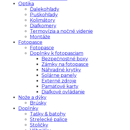
Optika
Ďalekohľady
Puškohľady
Kolimátory
Diaľkomery
Termovízia a nočné videnie
Montáže
Fotopasce
Fotopasce
Doplnky k fotopasciam
Bezpečnostné boxy
Zámky na fotopasce
Náhradné krytky
Solárne panely
Externé zdroje
Pamäťové karty
Diaľkové ovládanie
Nože a dýky
Brúsky
Doplnky
Tašky & batohy
Strelecké palice
Stoličky