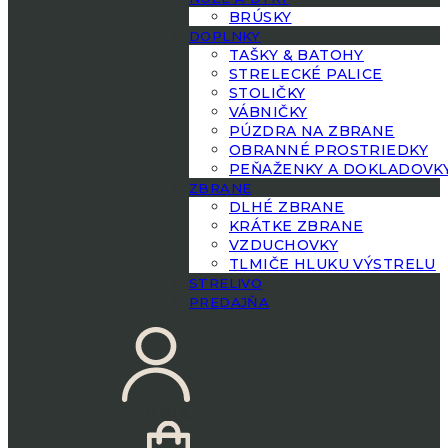
BRÚSKY
DOPLNKY
TAŠKY & BATOHY
STRELECKÉ PALICE
STOLIČKY
VÁBNIČKY
PÚZDRA NA ZBRANE
OBRANNÉ PROSTRIEDKY
PEŇAŽENKY A DOKLADOVK
ZBRANE
DLHÉ ZBRANE
KRÁTKE ZBRANE
VZDUCHOVKY
TLMIČE HLUKU VÝSTRELU
STRELIVO
PREDAJŇA
0.00
€