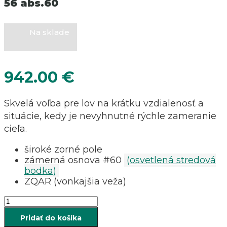
56 abs.60
Na sklade
942.00
€
Skvelá voľba pre lov na krátku vzdialenosť a
situácie, kedy je nevyhnutné rýchle zameranie
cieľa.
široké zorné pole
zámerná osnova #60
(osvetlená stredová
bodka)
ZQAR (vonkajšia veža)
množstvo
Puškohľad
Pridať do košíka
ZEISS