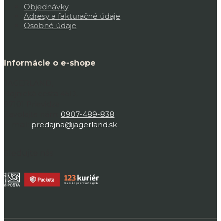
Objednávky
Adresy a fakturačné údaje
Osobné údaje
Informácie o e-shope
JAGERLAND,
Bojnická cesta 45D,
97101 Prievidza
Zavolajte nám:
0907-489-838
E-mail:
predajna@jagerland.sk
Sledujte nás