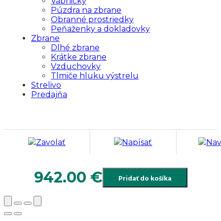
Vábničky
Púzdra na zbrane
Obranné prostriedky
Peňaženky a dokladovky
Zbrane
Dlhé zbrane
Krátke zbrane
Vzduchovky
Tlmiče hluku výstrelu
Strelivo
Predajňa
Zavolať
Napísať
Nav
942.00
€
Pridať do košíka