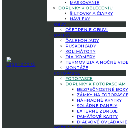
MASKOVANIE
DOPLNKY K OBLEČENIU
ŠILTOVKY A ČIAPKY
NÁVLEKY
OBUV
OŠETRENIE OBUVI
OPTIKA
ĎALEKOHĽADY
PUŠKOHĽADY
KOLIMÁTORY
DIAĽKOMERY
TERMOVÍZIA A NOČNÉ VID
MONTÁŽE
FOTOPASCE
FOTOPASCE
DOPLNKY K FOTOPASCIAM
BEZPEČNOSTNÉ BOX
ZÁMKY NA FOTOPASC
NÁHRADNÉ KRYTKY
SOLÁRNE PANELY
EXTERNÉ ZDROJE
PAMÄŤOVÉ KARTY
DIAĽKOVÉ OVLÁDANIE
NOŽE A DÝKY