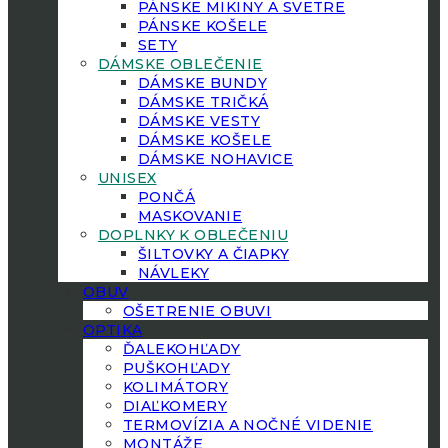
PÁNSKE MIKINY A SVETRE
PÁNSKE KOŠELE
SETY
DÁMSKE OBLEČENIE
DÁMSKE BUNDY
DÁMSKE TRIČKÁ
DÁMSKE VESTY
DÁMSKE KOŠELE
DÁMSKE NOHAVICE
UNISEX
PONČÁ
MASKOVANIE
DOPLNKY K OBLEČENIU
ŠILTOVKY A ČIAPKY
NÁVLEKY
OBUV
OŠETRENIE OBUVI
OPTIKA
ĎALEKOHĽADY
PUŠKOHĽADY
KOLIMÁTORY
DIAĽKOMERY
TERMOVÍZIA A NOČNÉ VIDENIE
MONTÁŽE