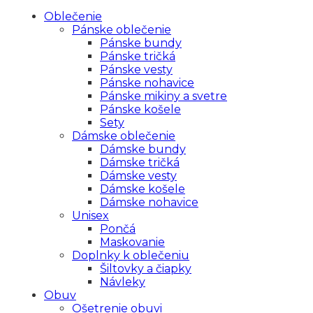
Oblečenie
Pánske oblečenie
Pánske bundy
Pánske tričká
Pánske vesty
Pánske nohavice
Pánske mikiny a svetre
Pánske košele
Sety
Dámske oblečenie
Dámske bundy
Dámske tričká
Dámske vesty
Dámske košele
Dámske nohavice
Unisex
Pončá
Maskovanie
Doplnky k oblečeniu
Šiltovky a čiapky
Návleky
Obuv
Ošetrenie obuvi