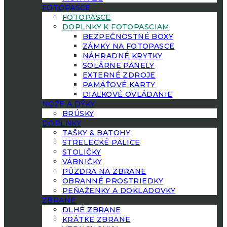
FOTOPASCE
FOTOPASCE
DOPLNKY K FOTOPASCIAM
BEZPEČNOSTNÉ BOXY
ZÁMKY NA FOTOPASCE
NÁHRADNÉ KRYTKY
SOLÁRNE PANELY
EXTERNÉ ZDROJE
PAMÄŤOVÉ KARTY
DIAĽKOVÉ OVLÁDANIE
NOŽE A DÝKY
BRÚSKY
DOPLNKY
TAŠKY & BATOHY
STRELECKÉ PALICE
STOLIČKY
VÁBNIČKY
PÚZDRA NA ZBRANE
OBRANNÉ PROSTRIEDKY
PEŇAŽENKY A DOKLADOVKY
ZBRANE
DLHÉ ZBRANE
KRÁTKE ZBRANE