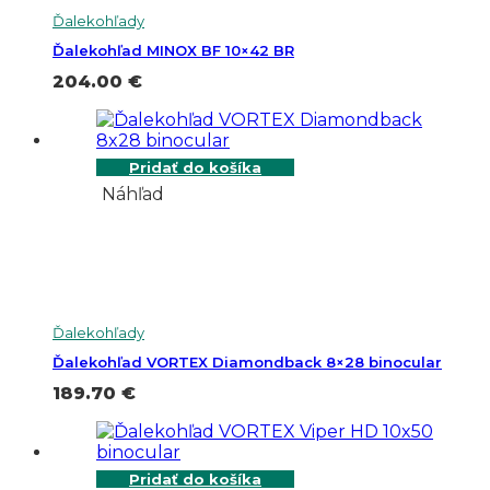
Ďalekohľady
Ďalekohľad MINOX BF 10×42 BR
204.00
€
Pridať do košíka
Náhľad
Ďalekohľady
Ďalekohľad VORTEX Diamondback 8×28 binocular
189.70
€
Pridať do košíka