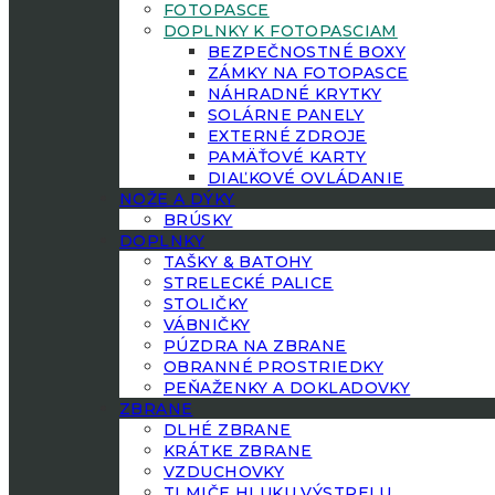
FOTOPASCE
DOPLNKY K FOTOPASCIAM
BEZPEČNOSTNÉ BOXY
ZÁMKY NA FOTOPASCE
NÁHRADNÉ KRYTKY
SOLÁRNE PANELY
EXTERNÉ ZDROJE
PAMÄŤOVÉ KARTY
DIAĽKOVÉ OVLÁDANIE
NOŽE A DÝKY
BRÚSKY
DOPLNKY
TAŠKY & BATOHY
STRELECKÉ PALICE
STOLIČKY
VÁBNIČKY
PÚZDRA NA ZBRANE
OBRANNÉ PROSTRIEDKY
PEŇAŽENKY A DOKLADOVKY
ZBRANE
DLHÉ ZBRANE
KRÁTKE ZBRANE
VZDUCHOVKY
TLMIČE HLUKU VÝSTRELU