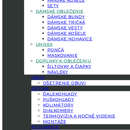
PÁNSKE KOŠELE
SETY
DÁMSKE OBLEČENIE
DÁMSKE BUNDY
DÁMSKE TRIČKÁ
DÁMSKE VESTY
DÁMSKE KOŠELE
DÁMSKE NOHAVICE
UNISEX
PONČÁ
MASKOVANIE
DOPLNKY K OBLEČENIU
ŠILTOVKY A ČIAPKY
NÁVLEKY
OBUV
OŠETRENIE OBUVI
OPTIKA
ĎALEKOHĽADY
PUŠKOHĽADY
KOLIMÁTORY
DIAĽKOMERY
TERMOVÍZIA A NOČNÉ VIDENIE
MONTÁŽE
FOTOPASCE