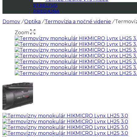
STRELIVO
PREDAJŇA
Domov
/
Optika
/
Termovízia a nočné videnie
/
Termovíz
Zoom