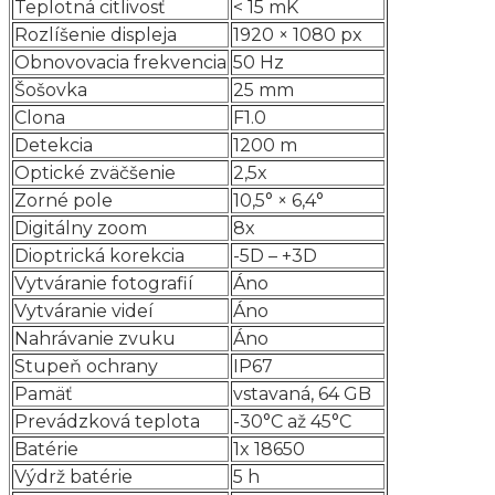
Teplotná citlivosť
< 15 mK
Rozlíšenie displeja
1920 × 1080 px
Obnovovacia frekvencia
50 Hz
Šošovka
25 mm
Clona
F1.0
Detekcia
1200 m
Optické zväčšenie
2,5x
Zorné pole
10,5° × 6,4°
Digitálny zoom
8x
Dioptrická korekcia
-5D – +3D
Vytváranie fotografií
Áno
Vytváranie videí
Áno
Nahrávanie zvuku
Áno
Stupeň ochrany
IP67
Pamäť
vstavaná, 64 GB
Prevádzková teplota
-30°C až 45°C
Batérie
1x 18650
Výdrž batérie
5 h