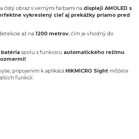
 a čistý obraz s vernými farbami na
displeji AMOLED s
erfektne vykreslený cieľ aj prekážky priamo pred
etekcie až na
1200 metrov
, čím je vhodný do
 batéria
spolu s funkciou
automatického režimu
rozmermi!
vyše, pripojením k aplikácii
HIKMICRO Sight
môžete
lších funkcií.