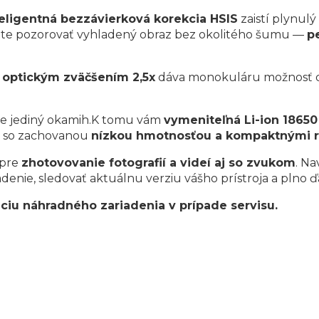
teligentná bezzávierková korekcia HSIS
zaistí plynulý
ete pozorovať vyhladený obraz bez okolitého šumu —
p
m
optickým zväčšením 2,5x
dáva monokuláru možnosť d
e jediný okamih.K tomu vám
vymeniteľná Li-ion 18650
j so zachovanou
nízkou hmotnosťou a kompaktnými 
pre
zhotovovanie fotografií a videí aj so zvukom
. Na
enie, sledovať aktuálnu verziu vášho prístroja a plno ďa
ciu náhradného zariadenia v prípade servisu.