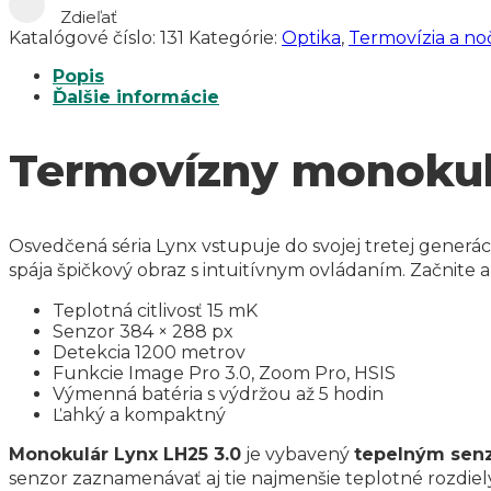
Zdieľať
Katalógové číslo:
131
Kategórie:
Optika
,
Termovízia a no
Popis
Ďalšie informácie
Termovízny monokul
Osvedčená séria Lynx vstupuje do svojej tretej gener
spája špičkový obraz s intuitívnym ovládaním. Začnite 
Teplotná citlivosť 15 mK
Senzor 384 × 288 px
Detekcia 1200 metrov
Funkcie Image Pro 3.0, Zoom Pro, HSIS
Výmenná batéria s výdržou až 5 hodin
Ľahký a kompaktný
Monokulár Lynx LH25 3.0
je vybavený
tepelným senz
senzor zaznamenávať aj tie najmenšie teplotné rozdiel