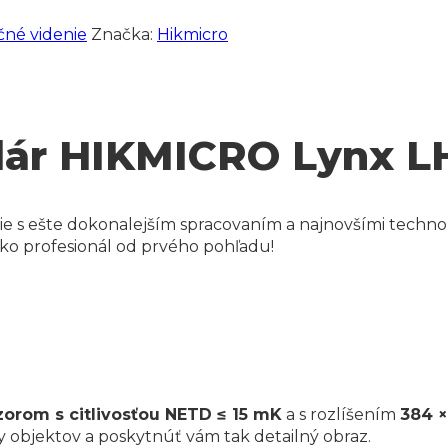
čné videnie
Značka:
Hikmicro
ár HIKMICRO Lynx LH
ácie s ešte dokonalejším spracovaním a najnovšími tec
ako profesionál od prvého pohľadu!
orom s citlivosťou
NETD
≤ 15 mK
a s rozlíšením
384 ×
y objektov a poskytnúť vám tak detailný obraz.