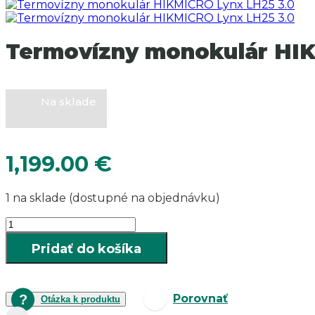
Termovízny monokulár HIK
Na sklade
1,199.00
€
1 na sklade (dostupné na objednávku)
množstvo
Termovízny
Pridať do košíka
monokulár
HIKMICRO
Lynx
LH25
Porovnať
Otázka k produktu
3.0