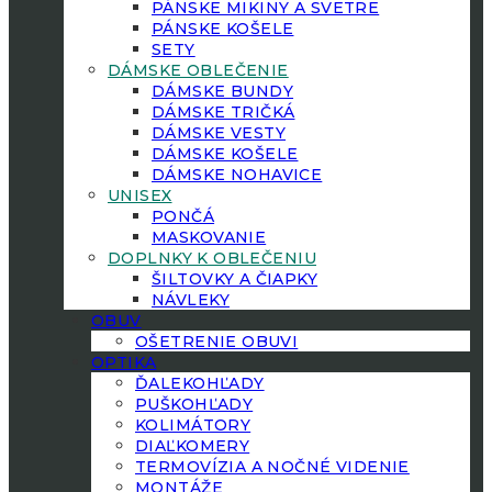
PÁNSKE MIKINY A SVETRE
PÁNSKE KOŠELE
SETY
DÁMSKE OBLEČENIE
DÁMSKE BUNDY
DÁMSKE TRIČKÁ
DÁMSKE VESTY
DÁMSKE KOŠELE
DÁMSKE NOHAVICE
UNISEX
PONČÁ
MASKOVANIE
DOPLNKY K OBLEČENIU
ŠILTOVKY A ČIAPKY
NÁVLEKY
OBUV
OŠETRENIE OBUVI
OPTIKA
ĎALEKOHĽADY
PUŠKOHĽADY
KOLIMÁTORY
DIAĽKOMERY
TERMOVÍZIA A NOČNÉ VIDENIE
MONTÁŽE