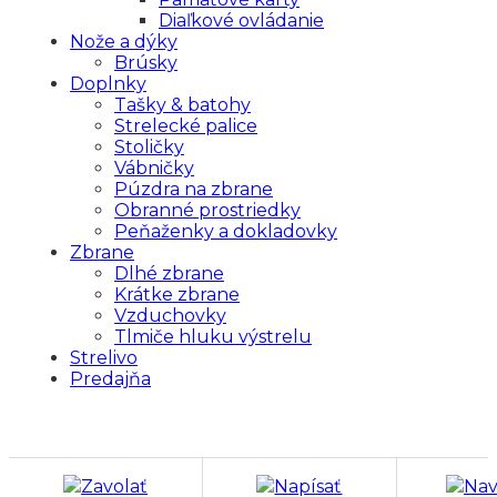
Diaľkové ovládanie
Nože a dýky
Brúsky
Doplnky
Tašky & batohy
Strelecké palice
Stoličky
Vábničky
Púzdra na zbrane
Obranné prostriedky
Peňaženky a dokladovky
Zbrane
Dlhé zbrane
Krátke zbrane
Vzduchovky
Tlmiče hluku výstrelu
Strelivo
Predajňa
Zavolať
Napísať
Nav