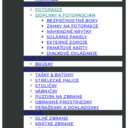
FOTOPASCE
FOTOPASCE
DOPLNKY K FOTOPASCIAM
BEZPEČNOSTNÉ BOXY
ZÁMKY NA FOTOPASCE
NÁHRADNÉ KRYTKY
SOLÁRNE PANELY
EXTERNÉ ZDROJE
PAMÄŤOVÉ KARTY
DIAĽKOVÉ OVLÁDANIE
NOŽE A DÝKY
BRÚSKY
DOPLNKY
TAŠKY & BATOHY
STRELECKÉ PALICE
STOLIČKY
VÁBNIČKY
PÚZDRA NA ZBRANE
OBRANNÉ PROSTRIEDKY
PEŇAŽENKY A DOKLADOVKY
ZBRANE
DLHÉ ZBRANE
KRÁTKE ZBRANE