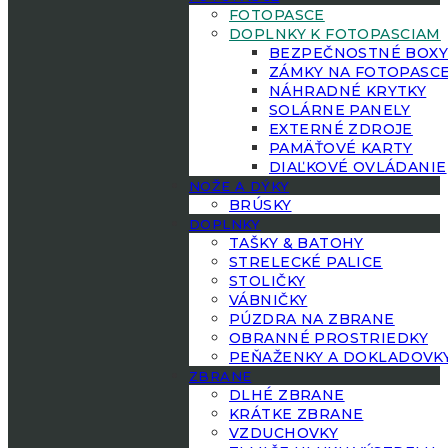
FOTOPASCE
DOPLNKY K FOTOPASCIAM
BEZPEČNOSTNÉ BOX
ZÁMKY NA FOTOPASC
NÁHRADNÉ KRYTKY
SOLÁRNE PANELY
EXTERNÉ ZDROJE
PAMÄŤOVÉ KARTY
DIAĽKOVÉ OVLÁDANIE
NOŽE A DÝKY
BRÚSKY
DOPLNKY
TAŠKY & BATOHY
STRELECKÉ PALICE
STOLIČKY
VÁBNIČKY
PÚZDRA NA ZBRANE
OBRANNÉ PROSTRIEDKY
PEŇAŽENKY A DOKLADOVK
ZBRANE
DLHÉ ZBRANE
KRÁTKE ZBRANE
VZDUCHOVKY