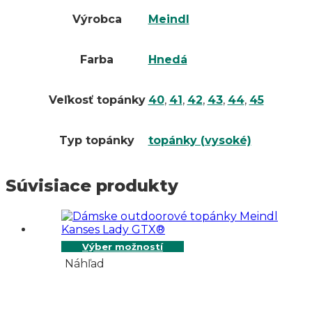
Výrobca
Meindl
Farba
Hnedá
Veľkosť topánky
40
,
41
,
42
,
43
,
44
,
45
Typ topánky
topánky (vysoké)
Súvisiace produkty
Výber možností
Náhľad