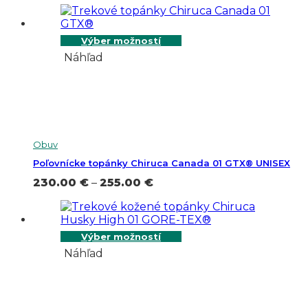
325.00 €
through
343.00 €
Výber možností
Náhľad
Obuv
Poľovnícke topánky Chiruca Canada 01 GTX® UNISEX
Price
230.00
€
–
255.00
€
range:
230.00 €
through
255.00 €
Výber možností
Náhľad