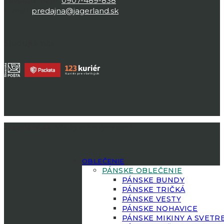
Zavolajte nám:
0907-489-838
E-mail:
predajna@jagerland.sk
Sledujte nás
Jagerland.sk
| Všetky práva vyhradené.
OBLEČENIE
PÁNSKE OBLEČENIE
PÁNSKE BUNDY
PÁNSKE TRIČKÁ
PÁNSKE VESTY
PÁNSKE NOHAVICE
PÁNSKE MIKINY A SVETR