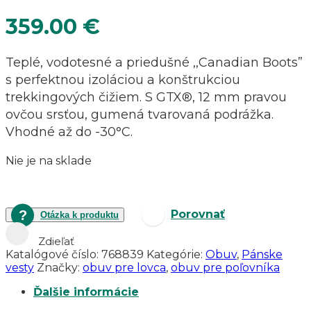
359.00
€
Teplé, vodotesné a priedušné ,,Canadian Boots”
s perfektnou izoláciou a konštrukciou
trekkingových čižiem. S GTX®, 12 mm pravou
ovčou srsťou, gumená tvarovaná podrážka.
Vhodné až do -30°C.
Nie je na sklade
Porovnať
Otázka k produktu
Zdieľať
Katalógové číslo:
768839
Kategórie:
Obuv
,
Pánske
vesty
Značky:
obuv pre lovca
,
obuv pre poľovníka
Ďalšie informácie