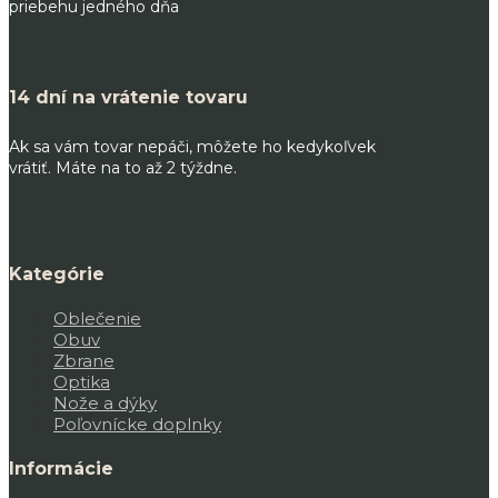
priebehu jedného dňa
14 dní na vrátenie tovaru
Ak sa vám tovar nepáči, môžete ho kedykoľvek
vrátiť. Máte na to až 2 týždne.
Kategórie
Oblečenie
Obuv
Zbrane
Optika
Nože a dýky
Poľovnícke doplnky
Informácie