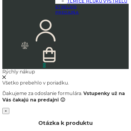
TLMIČE HLUKU VÝSTRELU
STRELIVO
PREDAJŇA
0.00
€
0
Rýchly nákup
Všetko prebehlo v poriadku.
Ďakujeme za odoslanie formulára.
Vstupenky už na
Vás čakajú na predajni 🙂
×
Otázka k produktu