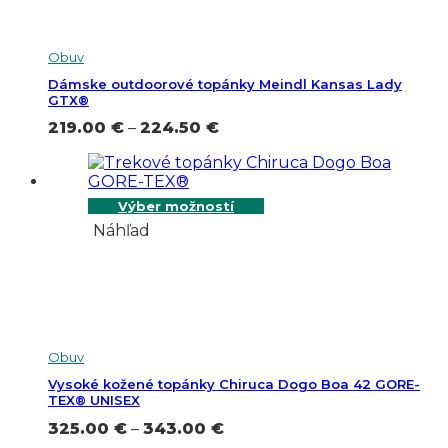
Obuv
Dámske outdoorové topánky Meindl Kansas Lady
GTX®
Price
219.00
€
–
224.50
€
range:
219.00 €
through
224.50 €
Výber možností
Náhľad
Obuv
Vysoké kožené topánky Chiruca Dogo Boa 42 GORE-
TEX® UNISEX
Price
325.00
€
–
343.00
€
range: