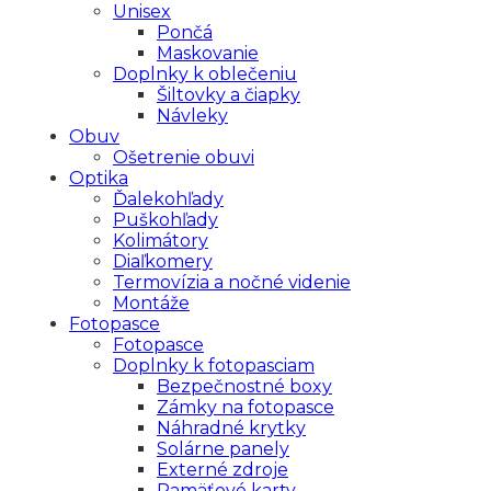
Unisex
Pončá
Maskovanie
Doplnky k oblečeniu
Šiltovky a čiapky
Návleky
Obuv
Ošetrenie obuvi
Optika
Ďalekohľady
Puškohľady
Kolimátory
Diaľkomery
Termovízia a nočné videnie
Montáže
Fotopasce
Fotopasce
Doplnky k fotopasciam
Bezpečnostné boxy
Zámky na fotopasce
Náhradné krytky
Solárne panely
Externé zdroje
Pamäťové karty