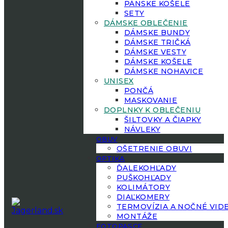
PÁNSKE KOŠELE
SETY
DÁMSKE OBLEČENIE
DÁMSKE BUNDY
DÁMSKE TRIČKÁ
DÁMSKE VESTY
DÁMSKE KOŠELE
DÁMSKE NOHAVICE
UNISEX
PONČÁ
MASKOVANIE
DOPLNKY K OBLEČENIU
ŠILTOVKY A ČIAPKY
NÁVLEKY
OBUV
OŠETRENIE OBUVI
OPTIKA
ĎALEKOHĽADY
PUŠKOHĽADY
KOLIMÁTORY
DIAĽKOMERY
TERMOVÍZIA A NOČNÉ VID
MONTÁŽE
FOTOPASCE