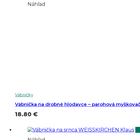
Náhľad
Vábničky
Vábnička na drobné hlodavce – parohová myškova
18.80
€
Náhľad