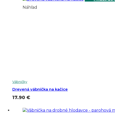
Náhľad
Vábničky
Drevená vábnička na kačice
17.90
€