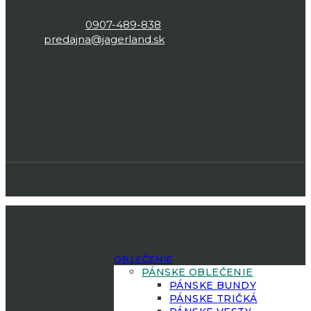
97101 Prievidza
Zavolajte nám:
0907-489-838
E-mail:
predajna@jagerland.sk
Sledujte nás
Jagerland.sk
| Všetky práva vyhradené.
OBLEČENIE
PÁNSKE OBLEČENIE
PÁNSKE BUNDY
PÁNSKE TRIČKÁ