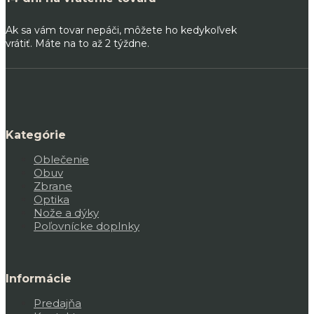
Ak sa vám tovar nepáči, môžete ho kedykoľvek
vrátiť. Máte na to až 2 týždne.
Kategórie
Oblečenie
Obuv
Zbrane
Optika
Nože a dýky
Poľovnícke doplnky
Informácie
Predajňa