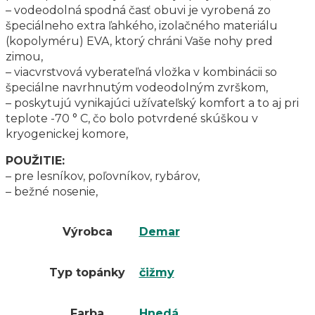
– vodeodolná spodná časť obuvi je vyrobená zo
špeciálneho extra ľahkého, izolačného materiálu
(kopolyméru) EVA, ktorý chráni Vaše nohy pred
zimou,
– viacvrstvová vyberateľná vložka v kombinácii so
špeciálne navrhnutým vodeodolným zvrškom,
– poskytujú vynikajúci užívateľský komfort a to aj pri
teplote -70 ° C, čo bolo potvrdené skúškou v
kryogenickej komore,
POUŽITIE:
– pre lesníkov, poľovníkov, rybárov,
– bežné nosenie,
Výrobca
Demar
Typ topánky
čižmy
Farba
Hnedá