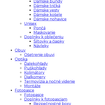
Dámske bundy
Dámske tričká
Dámske vesty
Dámske košele
Dámske nohavice
Unisex
Pončá
Maskovanie
Doplnky k oblečeniu
Šiltovky a čiapky
Návleky
Obuv
Ošetrenie obuvi
Optika
Ďalekohľady
Puškohľady
Kolimátory
Diaľkomery
Termovízia a nočné videnie
Montáže
Fotopasce
Fotopasce
Doplnky k fotopasciam
Bezpečnostné boxy