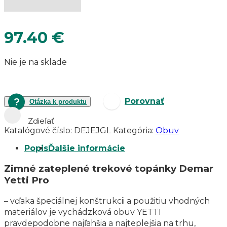
97.40
€
Nie je na sklade
Porovnať
Otázka k produktu
Zdieľať
Katalógové číslo:
DEJEJGL
Kategória:
Obuv
Popis
Ďalšie informácie
Zimné zateplené trekové topánky Demar
Yetti Pro
– vďaka špeciálnej konštrukcii a použitiu vhodných
materiálov je vychádzková obuv YETTI
pravdepodobne najľahšia a najteplejšia na trhu,