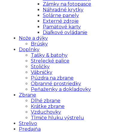
Zámky na fotopasce
Náhradné krytky
Solárne panely
Externé zdroje
Pamäťové karty
Diaľkové ovládanie
Nože a dýky
Brúsky
Doplnky
Tašky & batohy
Strelecké palice
Stoličky
Vábničky
Púzdra na zbrane
Obranné prostriedky
Peňaženky a dokladovky
Zbrane
Dlhé zbrane
Krátke zbrane
Vzduchovky
Tlmiče hluku výstrelu
Strelivo
Predajňa