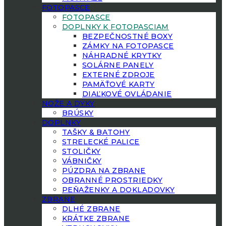
FOTOPASCE
FOTOPASCE
DOPLNKY K FOTOPASCIAM
BEZPEČNOSTNÉ BOXY
ZÁMKY NA FOTOPASCE
NÁHRADNÉ KRYTKY
SOLÁRNE PANELY
EXTERNÉ ZDROJE
PAMÄŤOVÉ KARTY
DIAĽKOVÉ OVLÁDANIE
NOŽE A DÝKY
BRÚSKY
DOPLNKY
TAŠKY & BATOHY
STRELECKÉ PALICE
STOLIČKY
VÁBNIČKY
PÚZDRA NA ZBRANE
OBRANNÉ PROSTRIEDKY
PEŇAŽENKY A DOKLADOVKY
ZBRANE
DLHÉ ZBRANE
KRÁTKE ZBRANE