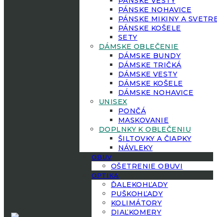
PÁNSKE VESTY
PÁNSKE NOHAVICE
PÁNSKE MIKINY A SVETR
PÁNSKE KOŠELE
SETY
DÁMSKE OBLEČENIE
DÁMSKE BUNDY
DÁMSKE TRIČKÁ
DÁMSKE VESTY
DÁMSKE KOŠELE
DÁMSKE NOHAVICE
UNISEX
PONČÁ
MASKOVANIE
DOPLNKY K OBLEČENIU
ŠILTOVKY A ČIAPKY
NÁVLEKY
OBUV
OŠETRENIE OBUVI
OPTIKA
ĎALEKOHĽADY
PUŠKOHĽADY
KOLIMÁTORY
DIAĽKOMERY