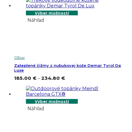
230.00 €
through
255.00 €
Výber možností
Náhľad
Obuv
Zateplené čižmy z nubukovej kože Demar Tyrol De
Luxe
Price
185.00
€
–
234.80
€
range:
185.00 €
through
234.80 €
Výber možností
Náhľad