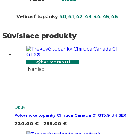
Veľkosť topánky
40
,
41
,
42
,
43
,
44
,
45
,
46
Súvisiace produkty
Výber možností
Náhľad
Obuv
Poľovnícke topánky Chiruca Canada 01 GTX® UNISEX
Price
230.00
€
–
255.00
€
range: