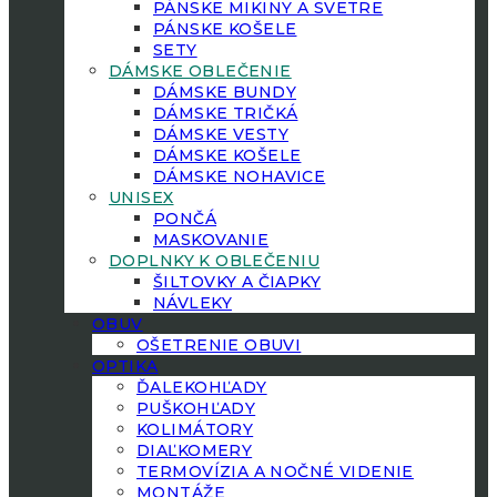
PÁNSKE MIKINY A SVETRE
PÁNSKE KOŠELE
SETY
DÁMSKE OBLEČENIE
DÁMSKE BUNDY
DÁMSKE TRIČKÁ
DÁMSKE VESTY
DÁMSKE KOŠELE
DÁMSKE NOHAVICE
UNISEX
PONČÁ
MASKOVANIE
DOPLNKY K OBLEČENIU
ŠILTOVKY A ČIAPKY
NÁVLEKY
OBUV
OŠETRENIE OBUVI
OPTIKA
ĎALEKOHĽADY
PUŠKOHĽADY
KOLIMÁTORY
DIAĽKOMERY
TERMOVÍZIA A NOČNÉ VIDENIE
MONTÁŽE