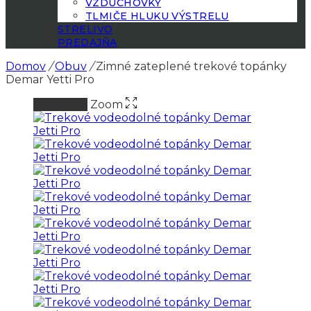
VZDUCHOVKY
TLMIČE HLUKU VÝSTRELU
STRELIVO
PREDAJŇA
Domov
/
Obuv
/
Zimné zateplené trekové topánky
Demar Yetti Pro
Zoom
Vypredané