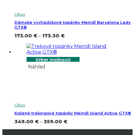
Obuv
Dámske vychádzkové topánky Meindl Barcelona Lady
GTX®
Price
173.00
€
–
173.30
€
range:
173.00 €
through
173.30 €
Výber možností
Náhľad
Obuv
Kožené trekingové topánky Meindl Island Active GTX®
Price
349.00
€
–
359.00
€
range:
349.00 €