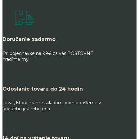
through
359.00 €
Doručenie zadarmo
Pri objednávke na 99€ za vás POŠTOVNÉ
hradíme my!
Odoslanie tovaru do 24 hodín
Tovar, ktorý máme skladom, vám odošleme v
priebehu jedného dňa
14 dní na vrátenie tovaru