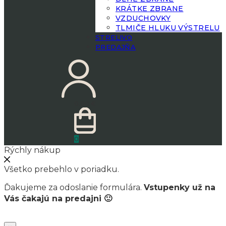
KRÁTKE ZBRANE
VZDUCHOVKY
TLMIČE HLUKU VÝSTRELU
STRELIVO
PREDAJŇA
0.00
€
0
Rýchly nákup
Všetko prebehlo v poriadku.
Ďakujeme za odoslanie formulára.
Vstupenky už na
Vás čakajú na predajni 🙂