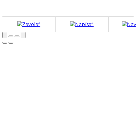
Zavolať
Napísať
Nav