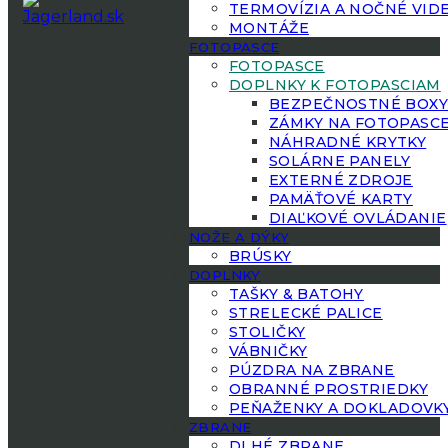
TERMOVÍZIA A NOČNÉ VID
MONTÁŽE
FOTOPASCE
FOTOPASCE
DOPLNKY K FOTOPASCIAM
BEZPEČNOSTNÉ BOX
ZÁMKY NA FOTOPASC
NÁHRADNÉ KRYTKY
SOLÁRNE PANELY
EXTERNÉ ZDROJE
PAMÄŤOVÉ KARTY
DIAĽKOVÉ OVLÁDANIE
NOŽE A DÝKY
BRÚSKY
DOPLNKY
TAŠKY & BATOHY
STRELECKÉ PALICE
STOLIČKY
VÁBNIČKY
PÚZDRA NA ZBRANE
OBRANNÉ PROSTRIEDKY
PEŇAŽENKY A DOKLADOVK
ZBRANE
DLHÉ ZBRANE