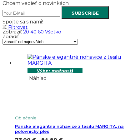
Chcem vedieť o novinkách
SUBSCRIBE
Spojte sa s nami!
Filtrovať
Zobraziť
20
40
60
Všetko
Zoradiť
Výber možností
Náhľad
Oblečenie
Pánske elegantné nohavice z tesilu MARGITA, na
poľovnícky ples
Price
77.00
€
–
94.90
€