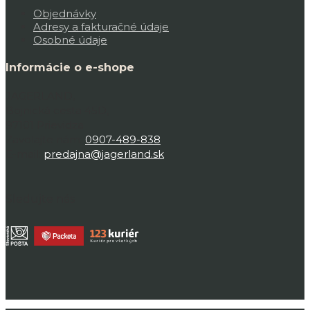
Objednávky
Adresy a fakturačné údaje
Osobné údaje
Informácie o e-shope
JAGERLAND,
Bojnická cesta 45D,
97101 Prievidza
Zavolajte nám:
0907-489-838
E-mail:
predajna@jagerland.sk
Sledujte nás