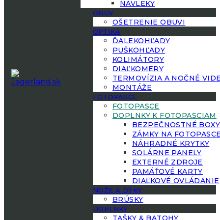
NÁVLEKY
OBUV
OŠETRENIE OBUVI
OPTIKA
ĎALEKOHĽADY
PUŠKOHĽADY
KOLIMÁTORY
DIAĽKOMERY
TERMOVÍZIA A NOČNÉ VID
MONTÁŽE
FOTOPASCE
FOTOPASCE
DOPLNKY K FOTOPASCIAM
BEZPEČNOSTNÉ BOX
ZÁMKY NA FOTOPASC
NÁHRADNÉ KRYTKY
SOLÁRNE PANELY
EXTERNÉ ZDROJE
PAMÄŤOVÉ KARTY
DIAĽKOVÉ OVLÁDANIE
NOŽE A DÝKY
BRÚSKY
DOPLNKY
TAŠKY & BATOHY