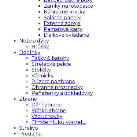
Bezpečnostné boxy
Zámky na fotopasce
Náhradné krytky
Solárne panely
Externé zdroje
Pamäťové karty
Diaľkové ovládanie
Nože a dýky
Brúsky
Doplnky
Tašky & batohy
Strelecké palice
Stoličky
Vábničky
Púzdra na zbrane
Obranné prostriedky
Peňaženky a dokladovky
Zbrane
Dlhé zbrane
Krátke zbrane
Vzduchovky
Tlmiče hluku výstrelu
Strelivo
Predajňa