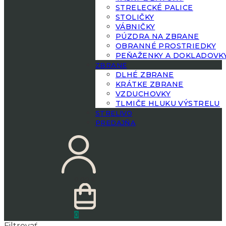
STRELECKÉ PALICE
STOLIČKY
VÁBNIČKY
PÚZDRA NA ZBRANE
OBRANNÉ PROSTRIEDKY
PEŇAŽENKY A DOKLADOVK
ZBRANE
DLHÉ ZBRANE
KRÁTKE ZBRANE
VZDUCHOVKY
TLMIČE HLUKU VÝSTRELU
STRELIVO
PREDAJŇA
0.00
€
0
Filtrovať