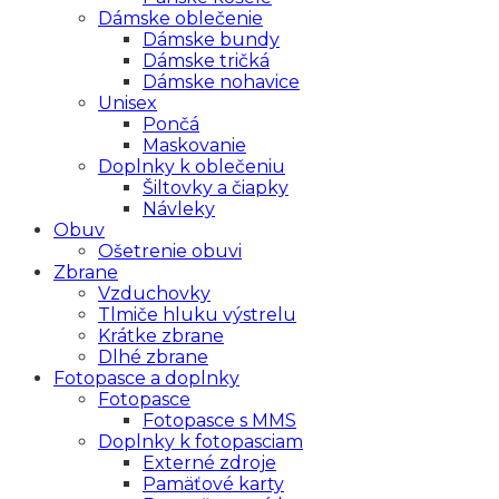
Dámske oblečenie
Dámske bundy
Dámske tričká
Dámske nohavice
Unisex
Pončá
Maskovanie
Doplnky k oblečeniu
Šiltovky a čiapky
Návleky
Obuv
Ošetrenie obuvi
Zbrane
Vzduchovky
Tlmiče hluku výstrelu
Krátke zbrane
Dlhé zbrane
Fotopasce a doplnky
Fotopasce
Fotopasce s MMS
Doplnky k fotopasciam
Externé zdroje
Pamäťové karty