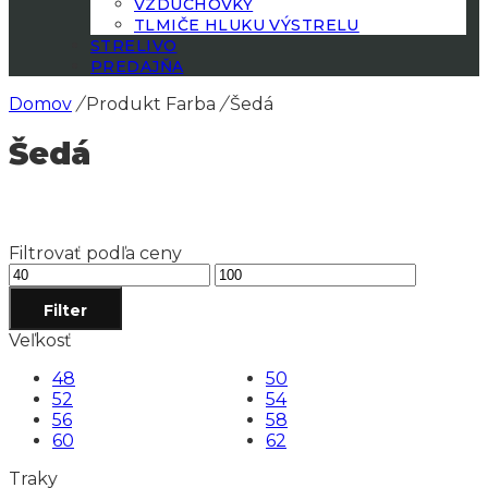
VZDUCHOVKY
TLMIČE HLUKU VÝSTRELU
STRELIVO
PREDAJŇA
Domov
/
Produkt Farba
/
Šedá
Šedá
Filtrovať podľa ceny
Minimálna
Maximálna
cena
cena
Filter
Veľkosť
48
50
52
54
56
58
60
62
Traky