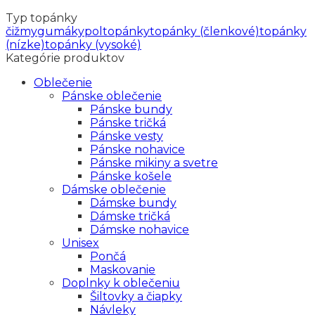
Typ topánky
čižmy
gumáky
poltopánky
topánky (členkové)
topánky
(nízke)
topánky (vysoké)
Kategórie produktov
Oblečenie
Pánske oblečenie
Pánske bundy
Pánske tričká
Pánske vesty
Pánske nohavice
Pánske mikiny a svetre
Pánske košele
Dámske oblečenie
Dámske bundy
Dámske tričká
Dámske nohavice
Unisex
Pončá
Maskovanie
Doplnky k oblečeniu
Šiltovky a čiapky
Návleky