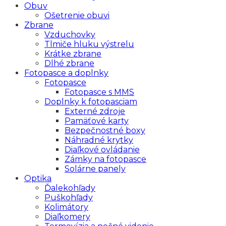
Obuv
Ošetrenie obuvi
Zbrane
Vzduchovky
Tlmiče hluku výstrelu
Krátke zbrane
Dlhé zbrane
Fotopasce a doplnky
Fotopasce
Fotopasce s MMS
Doplnky k fotopasciam
Externé zdroje
Pamäťové karty
Bezpečnostné boxy
Náhradné krytky
Diaľkové ovládanie
Zámky na fotopasce
Solárne panely
Optika
Ďalekohľady
Puškohľady
Kolimátory
Diaľkomery