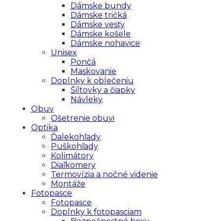
Dámske bundy
Dámske tričká
Dámske vesty
Dámske košele
Dámske nohavice
Unisex
Pončá
Maskovanie
Doplnky k oblečeniu
Šiltovky a čiapky
Návleky
Obuv
Ošetrenie obuvi
Optika
Ďalekohľady
Puškohľady
Kolimátory
Diaľkomery
Termovízia a nočné videnie
Montáže
Fotopasce
Fotopasce
Doplnky k fotopasciam