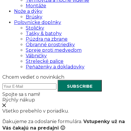
Termovízia a nočné videnie
Montáže
Nože a dýky
Brúsky
Poľovnícke doplnky
Stoličky
Tašky & batohy
Púzdra na zbrane
Obranné prostriedky
Spreje proti medveďom
Vábničky
Strelecké palice
Peňaženky a dokladovky
Chcem vedieť o novinkách
SUBSCRIBE
Spojte sa s nami!
Rýchly nákup
Všetko prebehlo v poriadku.
Ďakujeme za odoslanie formulára.
Vstupenky už na
Vás čakajú na predajni 🙂