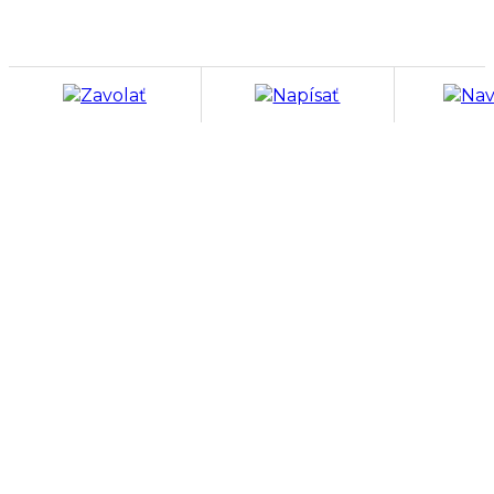
Zavolať
Napísať
Nav