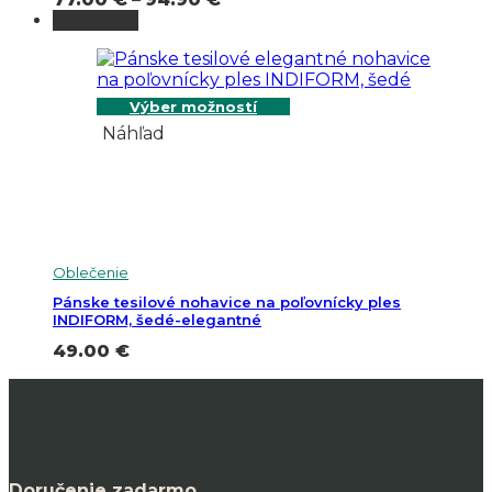
range:
Vypredané
77.00 €
through
94.90 €
Výber možností
Náhľad
Oblečenie
Pánske tesilové nohavice na poľovnícky ples
INDIFORM, šedé-elegantné
49.00
€
Doručenie zadarmo