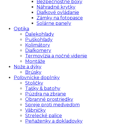
Bezpečnostné boxy
Náhradné krytky
Diaľkové ovládanie
Zámky na fotopasce
Solárne panely
Optika
Ďalekohľady
Puškohľady
Kolimátory
Diaľkomery
Termovízia a nočné videnie
Montáže
Nože a dýky
Brúsky
Poľovnícke doplnky
Stoličky
Tašky & batohy
Púzdra na zbrane
Obranné prostriedky
Spreje proti medveďom
Vábničky
Strelecké palice
Peňaženky a dokladovky