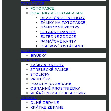
FOTOPASCE
FOTOPASCE
DOPLNKY K FOTOPASCIAM
BEZPEČNOSTNÉ BOXY
ZÁMKY NA FOTOPASCE
NÁHRADNÉ KRYTKY
SOLÁRNE PANELY
EXTERNÉ ZDROJE
PAMÄŤOVÉ KARTY
DIAĽKOVÉ OVLÁDANIE
NOŽE A DÝKY
BRÚSKY
DOPLNKY
TAŠKY & BATOHY
STRELECKÉ PALICE
STOLIČKY
VÁBNIČKY
PÚZDRA NA ZBRANE
OBRANNÉ PROSTRIEDKY
PEŇAŽENKY A DOKLADOVKY
ZBRANE
DLHÉ ZBRANE
KRÁTKE ZBRANE