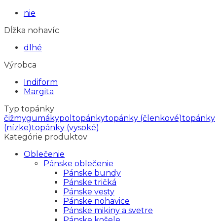
nie
Dĺžka nohavíc
dlhé
Výrobca
Indiform
Margita
Typ topánky
čižmy
gumáky
poltopánky
topánky (členkové)
topánky
(nízke)
topánky (vysoké)
Kategórie produktov
Oblečenie
Pánske oblečenie
Pánske bundy
Pánske tričká
Pánske vesty
Pánske nohavice
Pánske mikiny a svetre
Pánske košele