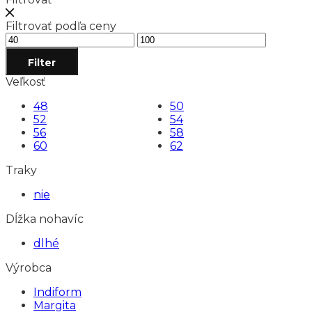
Filtrovať podľa ceny
Minimálna
Maximálna
cena
cena
Filter
Veľkosť
48
50
52
54
56
58
60
62
Traky
nie
Dĺžka nohavíc
dlhé
Výrobca
Indiform
Margita