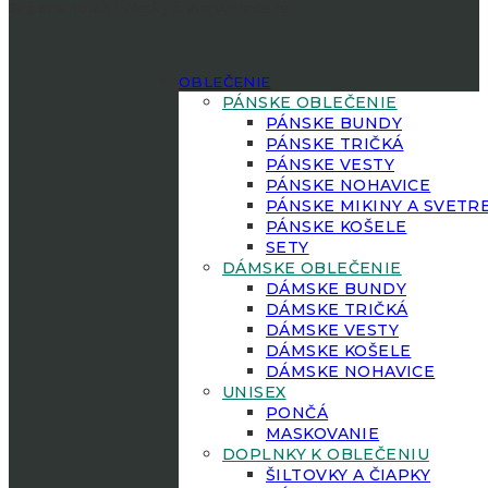
Jagerland.sk
| Všetky práva vyhradené.
OBLEČENIE
PÁNSKE OBLEČENIE
PÁNSKE BUNDY
PÁNSKE TRIČKÁ
PÁNSKE VESTY
PÁNSKE NOHAVICE
PÁNSKE MIKINY A SVETR
PÁNSKE KOŠELE
SETY
DÁMSKE OBLEČENIE
DÁMSKE BUNDY
DÁMSKE TRIČKÁ
DÁMSKE VESTY
DÁMSKE KOŠELE
DÁMSKE NOHAVICE
UNISEX
PONČÁ
MASKOVANIE
DOPLNKY K OBLEČENIU
ŠILTOVKY A ČIAPKY