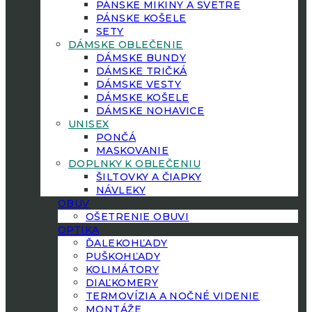
PÁNSKE MIKINY A SVETRE
PÁNSKE KOŠELE
SETY
DÁMSKE OBLEČENIE
DÁMSKE BUNDY
DÁMSKE TRIČKÁ
DÁMSKE VESTY
DÁMSKE KOŠELE
DÁMSKE NOHAVICE
UNISEX
PONČÁ
MASKOVANIE
DOPLNKY K OBLEČENIU
ŠILTOVKY A ČIAPKY
NÁVLEKY
OBUV
OŠETRENIE OBUVI
OPTIKA
ĎALEKOHĽADY
PUŠKOHĽADY
KOLIMÁTORY
DIAĽKOMERY
TERMOVÍZIA A NOČNÉ VIDENIE
MONTÁŽE